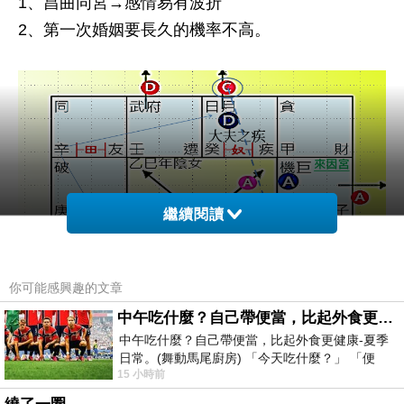
1、昌曲同宮→感情易有波折
2、第一次婚姻要長久的機率不高。
繼續閱讀
你可能感興趣的文章
中午吃什麼？自己帶便當，比起外食更健康-夏季日常。(舞動馬尾廚房)
中午吃什麼？自己帶便當，比起外食更健康-夏季
日常。(舞動馬尾廚房) 「今天吃什麼？」 「便
15 小時前
當？麵？還是炒飯？」 每天都在選擇
河洛飛宮法則批法：