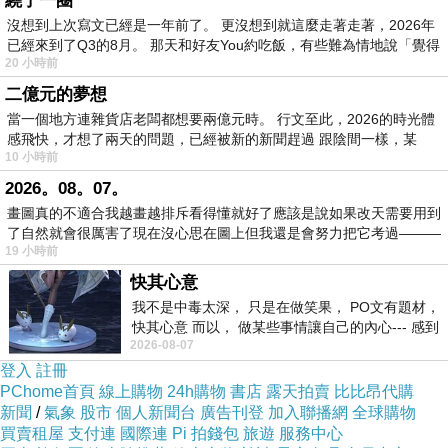
繞了一圈
取註腳，30歲先生去世，在第三大限26-35這十年
沒想到上次寫文已經是一年前了。 更沒想到就這麼走著走著，2026年
中，註腳取大限夫妻宮的疾厄位(大奴)，大奴有生年
已經來到了Q3的8月。 那天和好友You約吃飯，有些難為情地說「覺得
20 小時前
忌又自化科，來因宮在本子(夫、子是宮位陰陽通
二億元的夢想
則)，生年忌來子夫、子。
當一個地方連雜貨店老闆都想要兩億元時。 行文至此，2026的時光體
忌是示警告誡作用，示變動不安、轉機、得失、自
感飛快，才想了兩天的問題，已經被新的新聞趕過 跟陰間一樣，某
10 小時前
卑、六親刑剋、官非、不順、虧欠、無禒、死亡。
2026。08。07。
畫圖真的不適合我越畫越排斥看得懂就好了應該是說如果改天需要用到
生年忌，在地成形，宮干癸干，化貪狼忌入本財大
了自然就會很厲害了現在沒心思在圖上但我還是會努力把它考過———
19 小時前
遷，夫妻對待的變動；忌沖大命本福，主與命主婚
快其心意
姻無緣。
我不是中毒太深， 只是在做笑果， PO文有題材，
快其心意 而以， 做某些事情讓自己的內心--- 感到
再離心力自化科，有自化則有變化，有中變無，會
2026-08-07
愉快。
登入
註冊
把夫妻宮的生年科拉出，30歲流年走到戌宮本夫，
PChome首頁
線上購物
24h購物
書店
露天拍賣
比比昂代購
她丈夫去世。
新聞
/
氣象
股市
個人新聞台
廣告刊登
加入聯播網
全球購物
華山以陰陽星取用，飛宮以宮位取註腳，宮象合一
買賣租屋
支付連
國際連
Pi 拍錢包
旅遊
服務中心