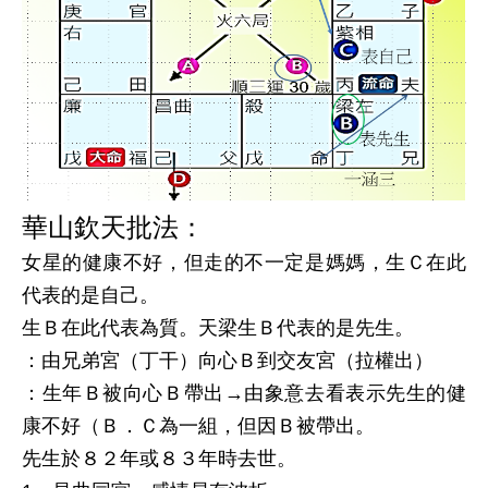
華山欽天批法：
女星的健康不好，但走的不一定是媽媽，生Ｃ在此
代表的是自己。
生Ｂ在此代表為質。天梁生Ｂ代表的是先生。
：由兄弟宮（丁干）向心Ｂ到交友宮（拉權出）
：生年Ｂ被向心Ｂ帶出→由象意去看表示先生的健
康不好（Ｂ．Ｃ為一組，但因Ｂ被帶出。
先生於８２年或８３年時去世。