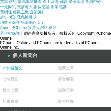
買車
旅行團
汽車險推薦
線上麻將
雜誌
星座命理
會員中心
論再言星。
一元簡訊
直播達人
數位憑證
企業簡訊
自化科，法象紫微科，權科一組，又陰陽配，天梁
買網址
虛擬主機
企業郵件
廣告刊登
隱私權聲明
權為男星主先生，權自化權拉破，故言先生去逝，
消費者保護
兒童網路安全
與她無緣相續。
About PChome
投資人聯絡
徵才
著作權保護
｜網路家庭版權所有、轉載必究
‧Copyright PChome
重點：
8.6.口，條件俱是故斷死亡。
Online
PChome Online and PChome are trademarks of PChome
Online Inc.
個人新聞台
紫微斗數教材分享：外務靠口才做生意格
上一篇：
快速發文
最新文章
紫微斗數：欽天四化→六親因緣法
下一篇：
心情雜記
美食饗宴
藝文欣賞
旅遊玩家
社會萬象
影視娛樂