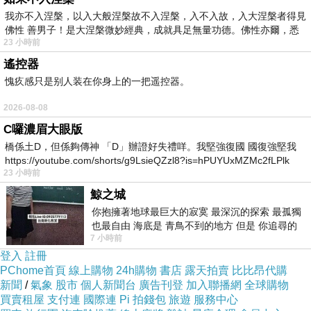
我亦不入涅槃，以入大般涅槃故不入涅槃，入不入故，入大涅槃者得見
佛性 善男子！是大涅槃微妙經典，成就具足無量功德。佛性亦爾，悉
23 小時前
遙控器
愧疚感只是别人装在你身上的一把遥控器。
2026-08-08
C囉濃眉大眼版
橋係土D，但係夠傳神 「D」辦證好失禮咩。我堅強復國 國復強堅我
https://youtube.com/shorts/g9LsieQZzl8?is=hPUYUxMZMc2fLPlk
23 小時前
鯨之城
你抱擁著地球最巨大的寂寞 最深沉的探索 最孤獨
也最自由 海底是 青鳥不到的地方 但是 你追尋的
7 小時前
幸福 可以比珍珠更
登入
註冊
PChome首頁
線上購物
24h購物
書店
露天拍賣
比比昂代購
新聞
/
氣象
股市
個人新聞台
廣告刊登
加入聯播網
全球購物
買賣租屋
支付連
國際連
Pi 拍錢包
旅遊
服務中心