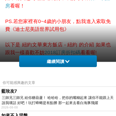
房
看喔！
PS.若您家裡有0~4歲的小朋友，
點我進入索取免
費《迪士尼美語世界試用包》
以下是 紐約文華東方飯店 - 紐約 的介紹 如果也
跟我一樣喜歡不妨
2018訂房折扣碼
看看喔!
繼續閱讀
↓↓↓限量特優價格按鈕↓↓↓
你可能感興趣的文章
藍玫友7
三師兄三師兄 給你糖葫蘆！ 哈哈哈，把你的嘴糊起來 讓你不能跟上天
說我壞話 好吧！玩打蟑螂是有點髒 那一起來去看白海豚飛躍
2026-08-08
如來不入涅槃