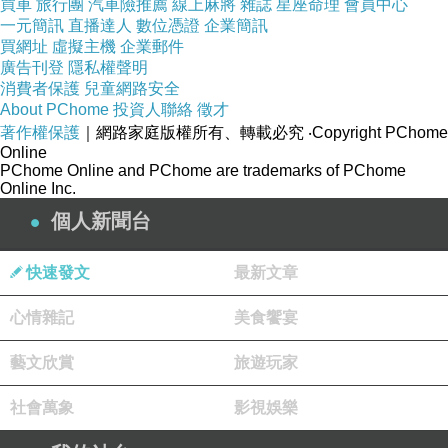
買車
旅行團
汽車險推薦
線上麻將
雜誌
星座命理
會員中心
一元簡訊
直播達人
數位憑證
企業簡訊
買網址
虛擬主機
企業郵件
廣告刊登
隱私權聲明
消費者保護
兒童網路安全
About PChome
投資人聯絡
徵才
著作權保護
｜網路家庭版權所有、轉載必究
‧Copyright PChome
Online
PChome Online and PChome are trademarks of PChome
Online Inc.
個人新聞台
快速發文
最新文章
心情雜記
美食饗宴
藝文欣賞
旅遊玩家
社會萬象
影視娛樂