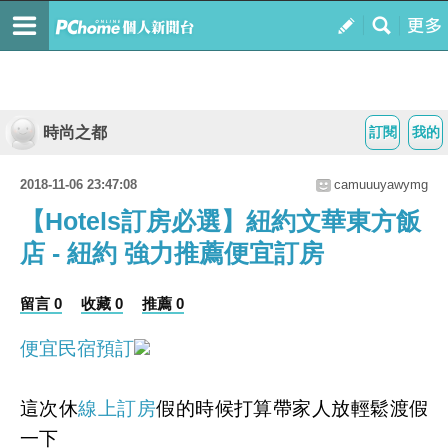
時尚之都
訂閱
我的
2018-11-06 23:47:08
camuuuyawymg
【Hotels訂房必選】紐約文華東方飯
店 - 紐約 強力推薦便宜訂房
留言 0
收藏 0
推薦 0
便宜民宿預訂
這次休
線上訂房
假的時候打算帶家人放輕鬆渡假
一下