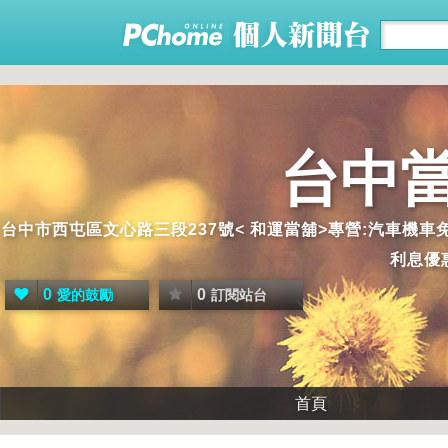
台中
台中市西屯區文心路三段237號< 和運當舖>專營:汽車機車
利息優惠
0
0
愛的鼓勵
訂閱站台
首頁