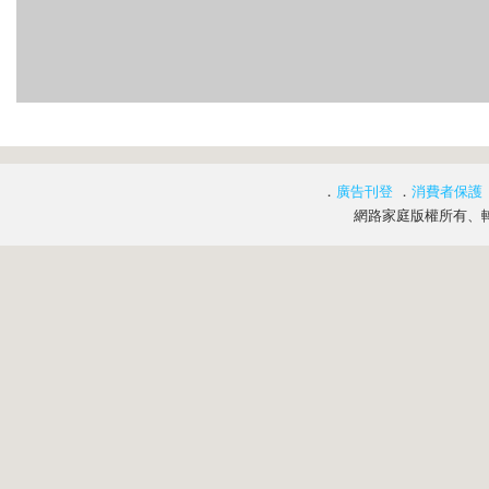
．
廣告刊登
．
消費者保護
網路家庭版權所有、轉載必究 