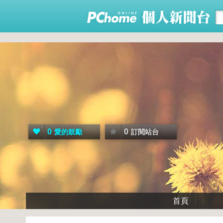
0
0
愛的鼓勵
訂閱站台
首頁