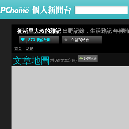
衛斯里大叔的雜記
出野記錄，生活雜記 年輕
873
0
愛的鼓勵
訂閱站台
首頁
活動
文章地圖
外連語法
(共
0
篇文章定位)