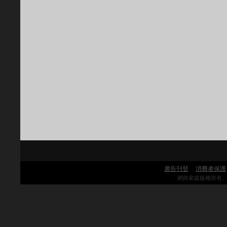
廣告刊登
消費者保護
．
．
網路家庭版權所有、轉載必究