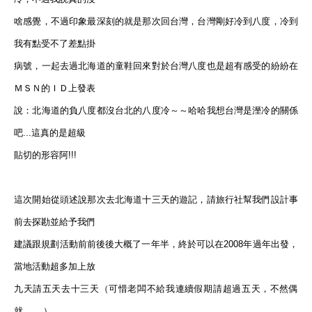
啥感覺，不過印象最深刻的就是那次回台灣，台灣剛好冷到八度，冷到
我有點受不了差點掛
病號，一起去過北海道的童鞋回來對於台灣八度也是超有感受的紛紛在
ＭＳＮ的ＩＤ上發表
說：北海道的負八度都沒台北的八度冷～～哈哈我想台灣是溼冷的關係
吧...這真的是超級
貼切的形容阿!!!
這次開始從頭述說那次去北海道十三天的遊記，請旅行社幫我們設計事
前去探勘並給予我們
建議跟規劃活動前前後後大概了一年半，終於可以在2008年過年出發，
當地活動超多加上放
九天請五天去十三天（可惜老闆不給我連續假期請超過五天，不然偶
就....。）