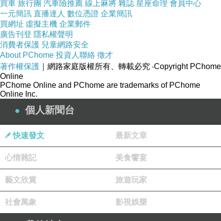
買車
旅行團
汽車險推薦
線上麻將
雜誌
星座命理
會員中心
一元簡訊
直播達人
數位憑證
企業簡訊
買網址
虛擬主機
企業郵件
↑003 活動會場還準備了製作雪中燭台的DIY道具，蠟燭還有打火機，
廣告刊登
隱私權聲明
消費者保護
兒童網路安全
讓我們這些沒玩過的童鞋，拿著剛下下來的白雪猛往道具裡堆、且又擠
About PChome
投資人聯絡
徵才
又壓、
著作權保護
｜網路家庭版權所有、轉載必究
‧Copyright PChome
Online
做燭台要緊實才不費倒塌歐～～成品展示一下～
PChome Online and PChome are trademarks of PChome
Online Inc.
個人新聞台
【點了蠟燭照亮北國之夜-冬天北海道之雪中燭台DIY-2】
快速發文
最新文章
↑004 完成一個大概不到五分鐘、真是簡單又好玩、而且還是無料的，
心情雜記
所以想做幾個就做幾個嘍，活動單位還真是貼心，
美食饗宴
有還準備產地的熱牛奶給大家喝歐，也是免費滴拉，
藝文欣賞
旅遊玩家
暖暖身體…大家可以玩得更久！
社會萬象
影視娛樂
【相招圍爐，作陣來愧燒-冬天北海道之雪中碳火爐】