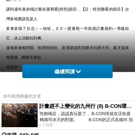
講到過年真的很討厭在家裡看[特別]節目...【註：特別難看的節目】台
灣各地應該也是人
多車多除了台北～～哈哈，ＳＯ～跟童鞋一年前就計畫相約～準備給
它…冰上活動玩到爽、
道地美食粗到昏、拍照拍到狂、居酒屋或民宿聊天玩牌天亮、露天溫泉
泡透透…偶棉又來拉
北海道！！！
繼續閱讀
(因為免費圖床)如果看不到 可點此去我部落格看歐
你可能感興趣的文章
冬北海道[壹]來人阿！把怕冷欠操拖彳企⊙_⊙
計畫趕不上變化的九州行 (8) B-CON環球塔
吃飽喝足，該認真玩耍了… B-CON塔就在活魚迴
【怕冷滴先拖彳企適應一下-冬天北海道之冰上香蕉船】
轉壽司水天的對面。 B-CON的正式名稱叫 別
6 小時前
↑001 剛到北海道機場就開始下起細細的白雪，