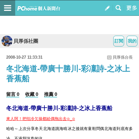
貝厚係社團
訂閱
我的
2008-10-27 11:33:31
貝厚係台長
冬北海道-帶廣十勝川-彩凜詩-之冰上
香蕉船
留言 0
收藏 0
推薦 0
冬北海道-帶廣十勝川-彩凜詩-之冰上香蕉船
來人阿！把怕冷欠操都給偶拖出去⊙_⊙
哈哈～上次分享冬天北海道跳海啃冰之後就有童鞋問偶北海道到底有多
冷，不過我說真的沒