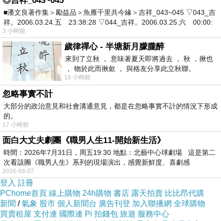
◎吉祥_043~045
■潘文良著作集＞勵益品＞魚雁千里共今緣＞吉祥_043~045 ▽043_吉
下方有影片（貝厚係札幌特派員為您報導～哈哈哈）
祥。2006.03.24.五 23:38:28 ▽044_吉祥。2006.03.25.六 00:00:
低溫總難免需要時間來適應一下，為了讓童鞋棉可以在未來滴十三天裡
3 小時前
歲律禪心 - 半塘新月朦朧醉
盡情玩耍
來到了立秋 ， 意味著夏天即將過去 ， 秋 ，揪也
所以....來人阿！！先把怕冷的拖出去操練一下，讓他們在雪地裡更勇
， 物於此而揪歛 ， 與格友分享此立秋聯。
18 小時前
健...
忽略事實不計
大部分的政治意見和社會溝通意見，都是在忽略事實不計的情況下形成
【現場影音與燈光效果-冬天北海道之叮叮噹噹 電火閃閃逝】
的。
17 小時前
面白大丈夫劇團《職男人生11-開始新生活》
↑002 來到北海道一下飛機，當然不是去飯店休息嚕～～晚上還有活動
時間：2026年7月31日，周五19:30 地點：北藝中心球劇場 這是第二
六！！
次看該團《職男人生》系列的現場演出，感覺新鮮度、喜劇感
2026-08-07
大夥一群人先前往帶廣準備企玩雪看表演，現場有配樂與燈光效果，
登入
註冊
嘿嘿～～照片看不過癮的童鞋！！下面有影片分享嘍～
PChome首頁
線上購物
24h購物
書店
露天拍賣
比比昂代購
新聞
/
氣象
股市
個人新聞台
廣告刊登
加入聯播網
全球購物
買賣租屋
支付連
國際連
Pi 拍錢包
旅遊
服務中心
【要緊還要實-冬天北海道之雪中燭台DIY】