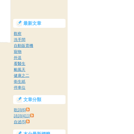
最新文章
觀察
洗手間
自動販賣機
寵物
外送
看醫生
颱風天
健康之二
衛生紙
停車位
文章分類
歌詞(6)
詩詞(411)
自述(5)
本台最新標籤