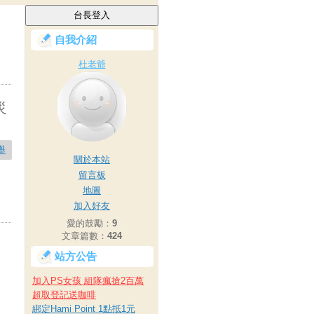
自我介紹
杜老爺
災
舉
關於本站
留言板
地圖
加入好友
愛的鼓勵：
9
文章篇數：
424
站方公告
加入PS女孩 組隊瘋搶2百萬
超取登記送咖啡
綁定Hami Point 1點抵1元