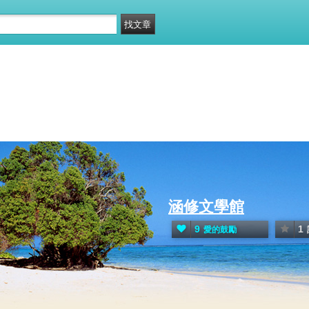
涵修文學館
9
1
愛的鼓勵