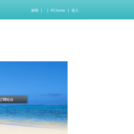
|
|
|
新聞
PChome
登入
訂閱站台