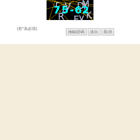
(有*為必填)