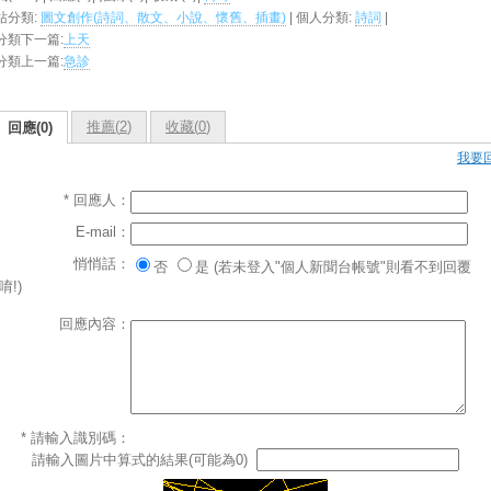
站分類:
圖文創作(詩詞、散文、小說、懷舊、插畫)
| 個人分類:
詩詞
|
分類下一篇:
上天
分類上一篇:
急診
推薦(
2
)
收藏(
0
)
回應(0)
我要
* 回應人：
E-mail：
悄悄話：
否
是 (若未登入"個人新聞台帳號"則看不到回覆
唷!)
回應內容：
* 請輸入識別碼：
請輸入圖片中算式的結果(可能為0)