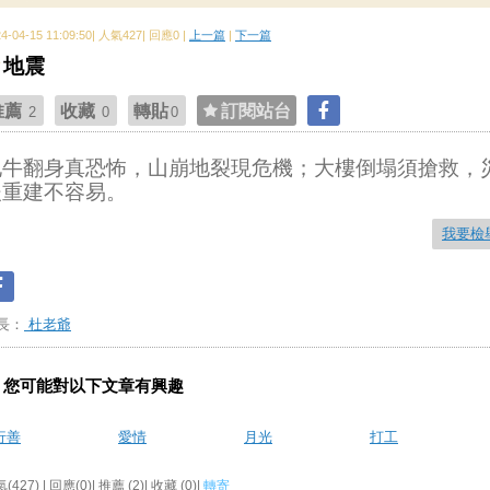
24-04-15 11:09:50| 人氣427| 回應0 |
上一篇
|
下一篇
地震
推薦
收藏
轉貼
訂閱站台
2
0
0
地牛翻身真恐怖，山崩地裂現危機；大樓倒塌須搶救，
後重建不容易。
我要檢
長：
杜老爺
您可能對以下文章有興趣
行善
愛情
月光
打工
(427) | 回應(0)| 推薦 (
2
)| 收藏 (
0
)|
轉寄