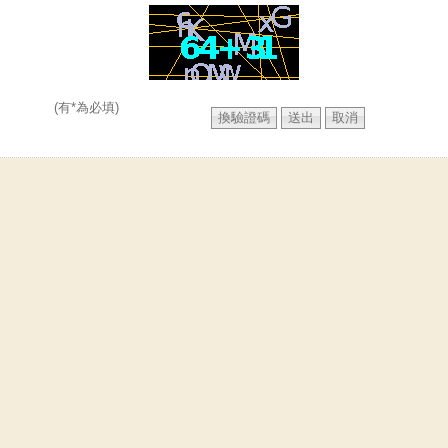
(有*為必填)