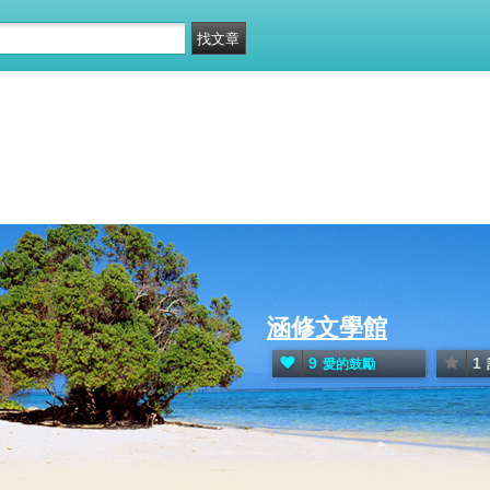
涵修文學館
9
1
愛的鼓勵