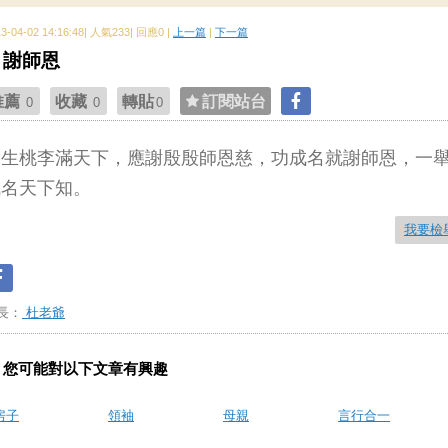
13-04-02 14:16:48| 人氣233| 回應0 |
上一篇
|
下一篇
謝師恩
推薦
收藏
轉貼
訂閱站台
0
0
0
學生桃李滿天下，應謝殷殷師恩慈，功成名就謝師恩，一
成名天下知。
我要檢
長：
杜老爺
您可能對以下文章有興趣
房子
領袖
母親
言行合一