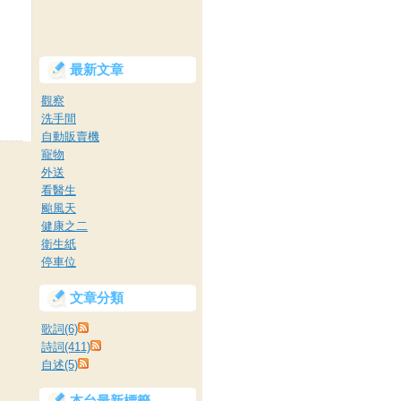
最新文章
觀察
洗手間
自動販賣機
寵物
外送
看醫生
颱風天
健康之二
衛生紙
停車位
文章分類
歌詞(6)
詩詞(411)
自述(5)
本台最新標籤