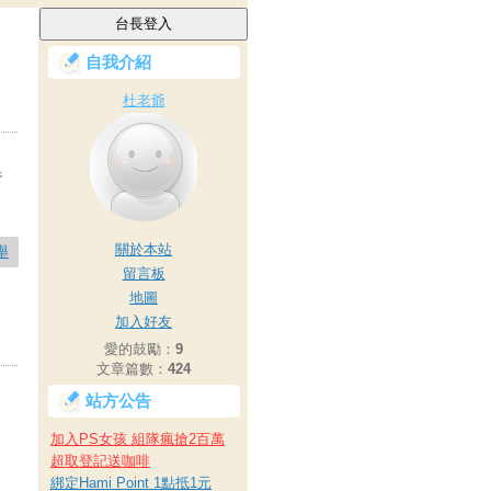
自我介紹
杜老爺
舉
關於本站
舉
留言板
地圖
加入好友
愛的鼓勵：
9
文章篇數：
424
站方公告
加入PS女孩 組隊瘋搶2百萬
超取登記送咖啡
綁定Hami Point 1點抵1元