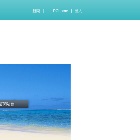
|
|
|
新聞
PChome
登入
訂閱站台