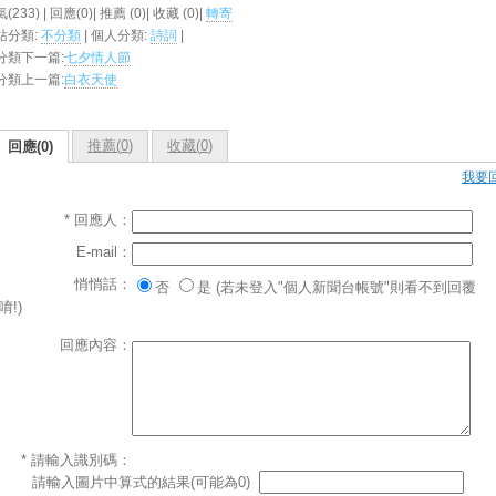
(233) | 回應(0)| 推薦 (
0
)| 收藏 (
0
)|
轉寄
站分類:
不分類
| 個人分類:
詩詞
|
分類下一篇:
七夕情人節
分類上一篇:
白衣天使
推薦(
0
)
收藏(
0
)
回應(0)
我要
* 回應人：
E-mail：
悄悄話：
否
是 (若未登入"個人新聞台帳號"則看不到回覆
唷!)
回應內容：
* 請輸入識別碼：
請輸入圖片中算式的結果(可能為0)