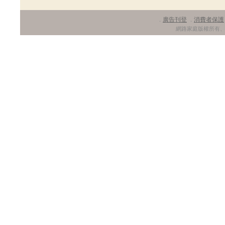
廣告刊登
消費者保護
．
．
網路家庭版權所有、轉載必究