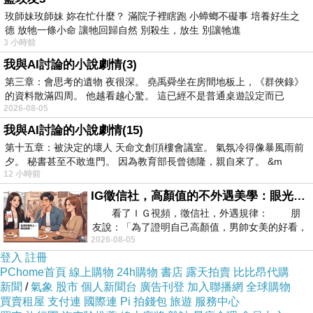
涼的嘆息，也有對人生的讚頌與不捨。作品結束
玫師妹玫師妹 妳在忙什麼？ 滿院子裡瞎跑 小蟑螂不礙事 培養好生之
德 放牠一條小命 讓牠回歸自然 別殺生，放生 別讓牠進
的「無盡時」，在一百年後，還屢屢震撼著聽
3 小時前
者。
我與AI討論的小說劇情(3)
第三章：會思考的遺物 夜很深。 堯禹舜坐在房間地板上，《群俠錄》
的資料散滿四周。 他越看越心驚。 這已經不是普通桌遊設定而已
本書聚焦於相關的基本議題，探討歌詞來源，並
2026-08-05
結合一手史料，展現作品複雜的形成歷史、透視
我與AI討論的小說劇情(15)
作曲家的音樂思想、解析作品的音樂內涵，並揭
第十五章：被決定的壞人 天命文創頂樓會議室。 氣氛冷得像暴風雨前
示馬勒如何巧手讓樂團奏出狂放、也有寂寥，更
夕。 秘書甚至不敢進門。 因為教育部長曾德隆，親自來了。 &m
12 小時前
不乏詩情畫意，並泰然面對生死，進入作品靜謐
IG徵信社，高顏值的不外遇美學：眼光太高也是一種防禦，為了證明我長得好看，我決定一輩子不外遇！
的高潮。
看了ＩＧ視頻，徵信社，外遇規律： 朋
友說：「為了證明自己高顏值，男帥女美的好看，
2026-08-05
且眼光高，我決定一輩子不外遇。」
本書由多位作者聯手創作，依據個人的研究專
登入
註冊
長，分從不同的面向解析《大地之歌》的創作緣
PChome首頁
線上購物
24h購物
書店
露天拍賣
比比昂代購
起、音樂類型、音樂本質、樂團處理與音色配
新聞
/
氣象
股市
個人新聞台
廣告刊登
加入聯播網
全球購物
買賣租屋
支付連
國際連
Pi 拍錢包
旅遊
服務中心
置，以及《大地之歌》所依據的中國詩歌原文本