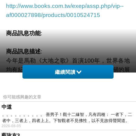
http://www.books.com.tw/exep/assp.php/vip--
af000027898/products/0010524715
商品訊息功能
:
商品訊息描述
:
今年是馬勒《大地之歌》首演100年，世界各地
均有紀念活動，台灣的國家音樂廳亦有相關的展
繼續閱讀
覽與演出。本社特別出版這本書，希望喜歡音樂
的讀者們，透過本書對於馬勒的創作、對於《大
地之歌》，有更深入的認識。
你可能感興趣的文章
中道
。。。。。。。。。。 善男子！觀十二緣智，凡有四種： 一者下，二
由一九一一年十一月廿日首演開始，《大地之
者中，三者上，四者上上。下智觀者不見佛性，以不見故得聲聞道。
歌》一直受各方矚目。馬勒選取歌詞的內容和排
2026-08-05
序，傳達了作曲家創作時的心境和人生觀，有蒼
藍玫友3