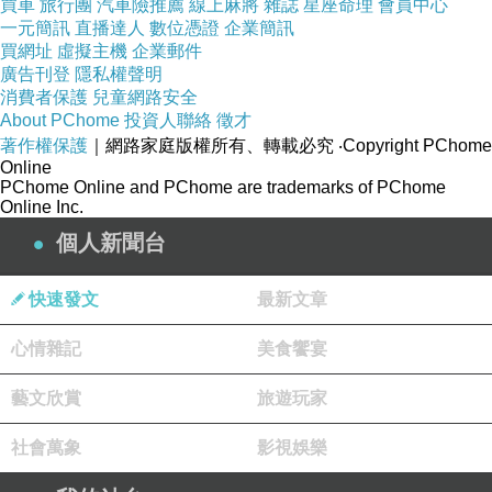
買車
旅行團
汽車險推薦
線上麻將
雜誌
星座命理
會員中心
問題，並廣及比較文學上的重要議題：譯詩、仿
一元簡訊
直播達人
數位憑證
企業簡訊
買網址
虛擬主機
企業郵件
作詩與詩意的轉化。書末也整理了馬勒交響曲的
廣告刊登
隱私權聲明
編製表、《大地之歌》的研究資料選編、馬勒交
消費者保護
兒童網路安全
About PChome
投資人聯絡
徵才
響曲創作、首演和出版資訊一覽表，對於想更進
著作權保護
｜網路家庭版權所有、轉載必究
‧Copyright PChome
一步研究馬勒的讀者而言，助益頗大。
Online
PChome Online and PChome are trademarks of PChome
Online Inc.
作者簡介
個人新聞台
羅基敏
快速發文
最新文章
心情雜記
美食饗宴
德國海德堡大學音樂學博士，國立台灣師範大學
音樂系教授。研究領域為歐洲音樂史、歌劇研
藝文欣賞
旅遊玩家
究、音樂美學、文學與音樂、音樂與文化等。經
社會萬象
影視娛樂
常受邀於國內外國際學術會議發表論文。重要中
文著作有《文話/文化音樂：音樂與文學之文化場