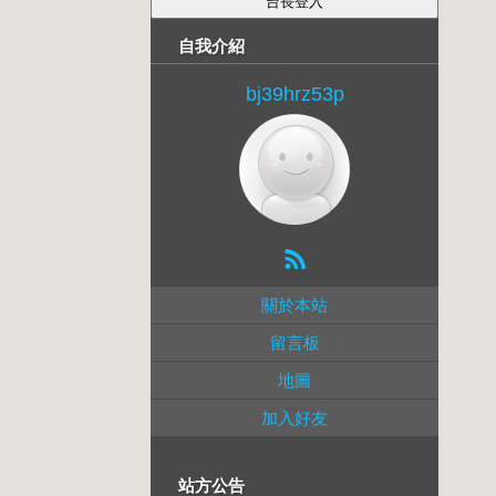
自我介紹
bj39hrz53p
關於本站
留言板
地圖
加入好友
站方公告