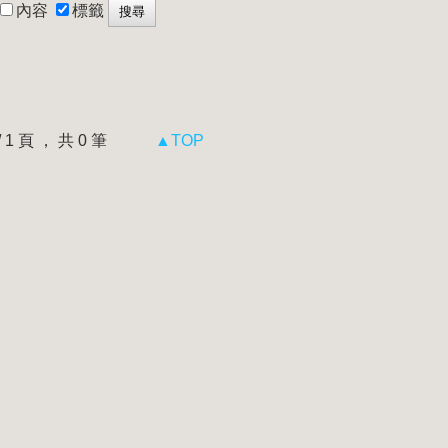
內容
標籤
 / 1 頁 ， 共 0 筆
▲TOP