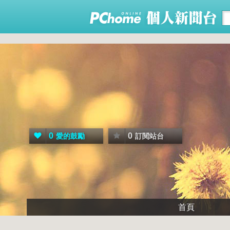
0
0
愛的鼓勵
訂閱站台
首頁