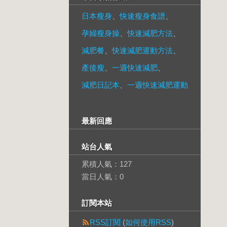
日本瘦身
、
快速瘦身食譜
、
孕婦瘦身操
、
快速減肥方法
、
減肥餐
、
快速減肥運動方法
、
產後瘦
、
一週快速減肥
、
減肥日記本
、
一週快速減肥運動
最新回應
站台人氣
累積人氣：
127
當日人氣：
0
訂閱本站
RSS訂閱
(
如何使用RSS
)