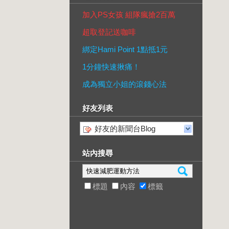
加入PS女孩 組隊瘋搶2百萬
超取登記送咖啡
綁定Hami Point 1點抵1元
1分鐘快速揪痛！
成為獨立小姐的滾錢心法
好友列表
好友的新聞台Blog
站內搜尋
標題
內容
標籤