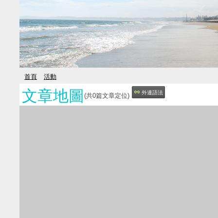
首頁
活動
文章地圖
外連語法
(共
0
篇文章定位)