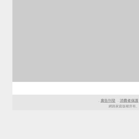
廣告刊登
消費者保護
．
．
網路家庭版權所有、轉載必究