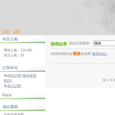
首頁
活動
站台人氣
站內文章搜尋：
搜尋結果
累積人氣：
119,961
睡袋
共找到0筆符合
的資料
搜尋全站»
當日人氣：
87
訂閱本站
RSS訂閱
(
如何使用
第 1 /
RSS
)
加入訂閱
Kaza
連結書籤
目前沒有資料