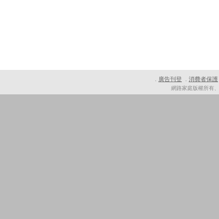
廣告刊登
消費者保護
．
．
網路家庭版權所有、轉載必究