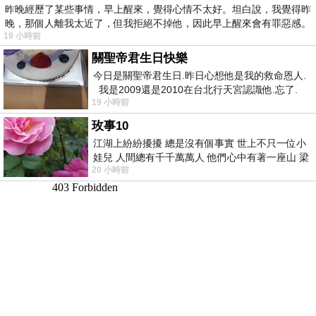
昨晚經歷了某些事情，早上醒來，覺得心情不太好。坦白說，我覺得昨
晚，那個人離我太近了，但我拒絕不掉他，因此早上醒來會有罪惡感。
19 小時前
關聖帝君生日快樂
今日是關聖帝君生日.昨日心想他是我的救命恩人.
我是2009還是2010在台北行天宮認識他.忘了.
19 小時前
一個奇摩交友的網友學
玫事10
江湖上紛紛擾擾 總是沒有個事實 世上不只一位小
娃兒 人間總有千千萬萬人 他們心中有著一座山 梁
20 小時前
山佛山泰華衡恆嵩 一山之高