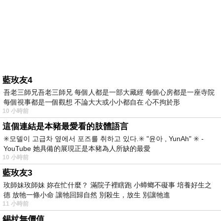
藍玫友4
吾老三師兄吾老三師兄 每個人都是一部大藏經 每個心房都是一座寺院
每個視事都是一個觀想 不論大大或小小都自在 心不拘於形
10 小時前
這個連結是本豬最愛看的肢體語言
✳️모델이 고급차 옆에서 포즈를 취하고 있다.✳️ "윤아 , YunAh" ✳️ -
YouTube 她具備的展現正是本豬為人所缺的最愛
10 小時前
藍玫友3
玫師妹玫師妹 妳在忙什麼？ 滿院子裡瞎跑 小蟑螂不礙事 培養好生之
德 放牠一條小命 讓牠回歸自然 別殺生，放生 別讓牠進
11 小時前
錫杖無價值