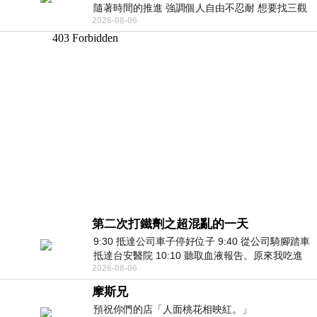
隨著時間的推進 強調個人自由不忍耐 想要找三觀
2026-08-06
接近的不要說對象 連朋友都超
第二次打鐵劑之超混亂的一天
9:30 抵達公司車子停好位子 9:40 從公司騎腳踏車
抵達台安醫院 10:10 聽取血液報告。原來我吃進
2026-08-06
去的 B12 彌可保並非沒有吸收而是超
摩斯兄
預祝你們的店「人面桃花相映紅。」