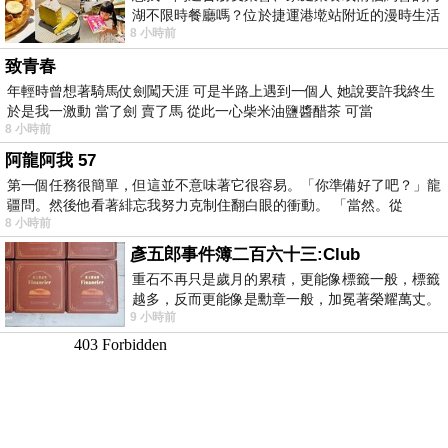
湖不限時餐廳嗎？位於捷運港墘站附近的漫時生活
8 小時前
內湖店，從捷運站步行約4分鐘即可抵
致青春
年輕時曾想著騎馬仗劍闖天涯 可是半路上遇到一個人 她說要許我終生
於是我一激動 當了劍 賣了馬 從此一心柴米油鹽醬醋茶 可當
8 小時前
阿龍阿我 57
第一個任務很簡單，但這並不意味著它很容易。「你準備好了吧？」龍
疆問。然後他看著緋忘我努力克制住翻白眼的衝動。 「當然。從
8 小時前
彥五郎事件簿二百六十三:Club
重石不再只是歲月的累積，更能像標籤一般，標籤
越多，反而更能像是勳章一般，加冕著榮耀萬丈。
9 小時前
習慣一如縱容，成了再難輕輕放下的罪證