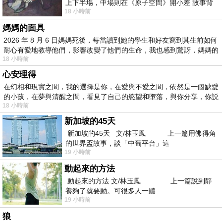
上下半場，中場則在《原子空間》開小差 故事背
18 小時前
景影射西藏境外流亡 地下組織
媽媽的面具
2026 年 8 月 6 日媽媽死後，每當讀到她的學生和好友寫到其生前如何
耐心有愛地教導他們，影響改變了他們的生命，我也感到驚訝，媽媽的
18 小時前
心安理得
在幻相和現實之間，我的選擇是你，在愛與不愛之間，依然是一個缺愛
的小孩，在夢與清醒之間，看見了自己的慾望和墮落，與你分享，你説
18 小時前
新加坡的45天
新加坡的45天 文/林玉鳳 上一篇用佛得角
的世界盃故事，談「中葡平台」這
19 小時前
動起來的方法
動起來的方法 文/林玉鳳 上一篇說到靜
養夠了就要動。可很多人一聽
19 小時前
狼