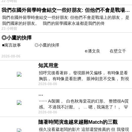
22 小時前
我們在國外留學時會結交一些好朋友: 但他們不會是戰場上的朋友
我們在國外留學時會結交一些好朋友: 但他們不會是戰場上的朋友， 是
我們國家的好朋友。 我們的留學國家永遠都是我們的倚
23 小時前
◎小鷹的抉擇
■寓言故事 ◎小鷹的抉擇
⊕潘文良 在壁立千
2026-08-06
仞的懸崖上，有一座遮天蔽
知其用意
招呼完後看著妳， 發現眼神又偏移， 有時像是看
胸肌， 有時像是看肚臍。 眼神刻意不交集， 對視
2026-08-06
視線不對齊， 讓我很難不
…
⋯⋯ Ai製圖 。 白色秋海棠花的幻形。 整體很Ai質
感。 不過我不討厭。 。 ... 嗯，我滿意了！ 。 🐻
2026-08-06
昨中
隨著時間演進越來越難Match的三觀
很久沒看葳老闆的影片 這部還蠻推薦的 但 我發現