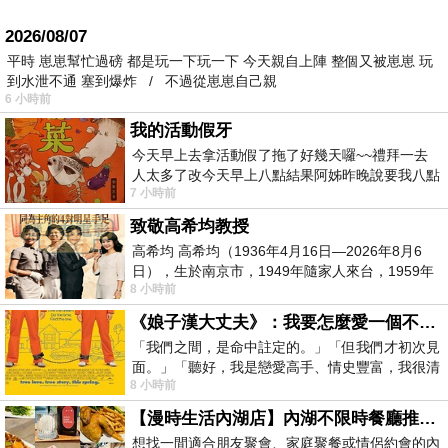
2026/08/07
平時 崽崽幫忙過磅 都是玩一下玩一下 今天親自上陣 整個又被崽崽 玩
到水泄不通 塞到爆炸 / 不過從崽崽自己親
6 小時前
我的活動假牙
今天早上去拿活動假了拖了好幾天囉~~禮拜一去
人太多了改今天早上八點結果阿姊昨晚說要我八點
7 小時前
去西螺農會~回到莿桐都8點半多了
致敬高希均教授
高希均 高希均（1936年4月16日—2026年8月6
日），生於南京市，1949年隨家人來台，1959年
8 小時前
赴美深造並取得經濟發展博士學位。曾任
《娘子漢大丈夫》：我要怎麼愛一個不存在的人？
「我們之間，是命中註定的。」「但我們才初次見
面。」「聽好，我是戀愛高手、情史豐富，我很清
8 小時前
楚這種感覺，你我之間的那種感覺，現
【漫時生活內湖店】內湖不限時餐廳推薦｜捷運港墘站美食，聚餐、約會、家庭聚會首選，正餐甜點一次滿足
想找一間適合朋友聚會、家庭聚餐或情侶約會的內