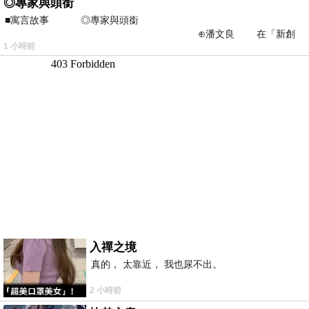
◎專家與頭銜
■寓言故事 ◎專家與頭銜
⊕潘文良 在「新創
1 小時前
之谷」裡——
入禪之境
真的， 太靠近， 我也尿不出。
2 小時前