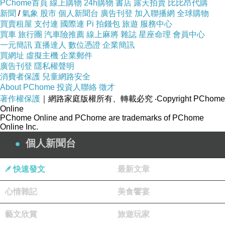
PChome首頁
線上購物
24h購物
書店
露天拍賣
比比昂代購
新聞
/
氣象
股市
個人新聞台
廣告刊登
加入聯播網
全球購物
買賣租屋
支付連
國際連
Pi 拍錢包
旅遊
服務中心
買車
旅行團
汽車險推薦
線上麻將
雜誌
星座命理
會員中心
一元簡訊
直播達人
數位憑證
企業簡訊
買網址
虛擬主機
企業郵件
廣告刊登
隱私權聲明
消費者保護
兒童網路安全
About PChome
投資人聯絡
徵才
著作權保護
｜網路家庭版權所有、轉載必究
‧Copyright PChome
Online
PChome Online and PChome are trademarks of PChome
Online Inc.
個人新聞台
快速發文
最新文章
心情雜記
美食饗宴
藝文欣賞
旅遊玩家