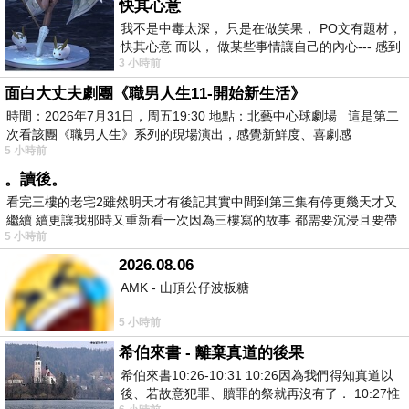
快其心意
我不是中毒太深， 只是在做笑果， PO文有題材，
快其心意 而以， 做某些事情讓自己的內心--- 感到
3 小時前
愉快。
面白大丈夫劇團《職男人生11-開始新生活》
時間：2026年7月31日，周五19:30 地點：北藝中心球劇場 這是第二
次看該團《職男人生》系列的現場演出，感覺新鮮度、喜劇感
5 小時前
。讀後。
看完三樓的老宅2雖然明天才有後記其實中間到第三集有停更幾天才又
繼續 續更讓我那時又重新看一次因為三樓寫的故事 都需要沉浸且要帶
5 小時前
有
2026.08.06
AMK - 山頂公仔波板糖
5 小時前
希伯來書 - 離棄真道的後果
希伯來書10:26-10:31 10:26因為我們得知真道以
後、若故意犯罪、贖罪的祭就再沒有了． 10:27惟