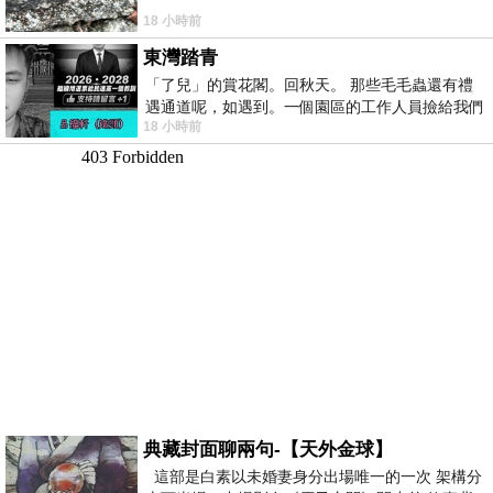
18 小時前
東灣踏青
「了兒」的賞花閣。回秋天。 那些毛毛蟲還有禮
遇通道呢，如遇到。一個園區的工作人員撿給我們
18 小時前
細賞。
典藏封面聊兩句-【天外金球】
這部是白素以未婚妻身分出場唯一的一次 架構分