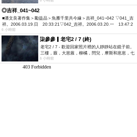
6 小時前
有戰懼等候審判和那燒滅眾敵人的烈火
◎吉祥_041~042
■潘文良著作集＞勵益品＞魚雁千里共今緣＞吉祥_041~042 ▽041_吉
祥。2006.03.19.日 20:33:21▽042_吉祥。2006.03.20.一 13:47:2
6 小時前
柒參參▎老宅2 / 7 (終)
老宅2 / 7 - 歡迎回家照片裡的人靜靜站在鏡子前。
三樓，廄，大崽蕥，柳橘，閆兒，摩斯和崽崽，七
6 小時前
個人整整齊齊地站在鏡框之外，如同