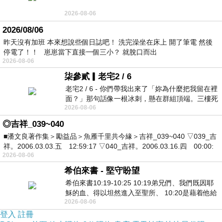
2026-08-06
2026/08/06
昨天沒有加班 本來想說些個日誌吧！ 洗完澡坐在床上 開了筆電 然後
停電了！！ 崽崽當下直接一個三小？ 就脫口而出
2026-08-06
柒參貳▎老宅2 / 6
老宅2 / 6 - 你們帶我出來了「妳為什麼把我留在裡
面？」那句話像一根冰刺，懸在群組頂端。三樓死
2026-08-06
死盯著照片裡的人。那個人確實站在
◎吉祥_039~040
■潘文良著作集＞勵益品＞魚雁千里共今緣＞吉祥_039~040 ▽039_吉
祥。2006.03.03.五 12:59:17 ▽040_吉祥。2006.03.16.四 00:00:
2026-08-06
希伯來書 - 堅守盼望
希伯來書10:19-10:25 10:19弟兄們、我們既因耶
穌的血、得以坦然進入至聖所、 10:20是藉着他給
2026-08-06
我們開了一條又新又活的路從幔子經過
登入
註冊