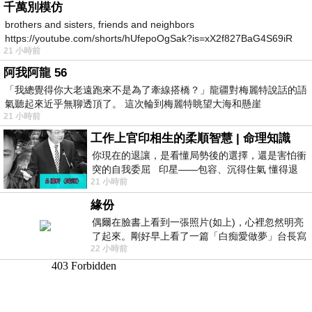
千萬別模仿
brothers and sisters, friends and neighbors
https://youtube.com/shorts/hUfepoOgSak?is=xX2f827BaG4S69iR
21 小時前
https
阿我阿龍 56
「我總覺得你大老遠跑來不是為了牽線搭橋？」龍疆對梅麗特說話的語
氣聽起來近乎無聊透頂了。 這次輪到梅麗特眺望大海和懸崖
21 小時前
工作上官印相生的柔順智慧 | 命理知識
你現在的退讓，是看懂局勢後的選擇，還是害怕衝
突的自我委屈 印星——包容、沉得住氣 懂得退
21 小時前
一步觀察，不會
緣份
偶爾在臉書上看到一張照片(如上)，心裡忽然明亮
了起來。剛好早上看了一篇「白痴愛做夢」台長寫
22 小時前
的貼文，在回顧年輕時瘋狂愛上