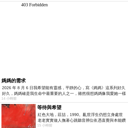
媽媽的需求
2026 年 8 月 6 日我希望能有靈感，平靜的心，寫《媽媽》這系列好久
好久，媽媽確是我生命中最重要的人之一，雖然很想媽媽像我愛她一樣
14 小時前
等待與希望
紅色大地，莊喆，1990。亂世浮生仍想立身處世
老老實實做人撫著心跳聽音辨位依憑直覺與本能鑽
15 小時前
向裂隙的亮處探索另一個心聲另一個共鳴的