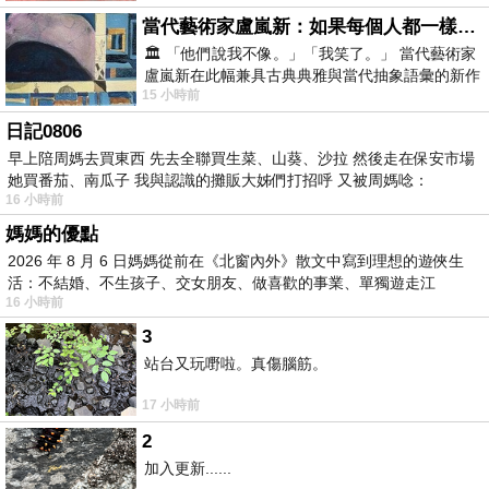
當代藝術家盧嵐新：如果每個人都一樣，這世界該有多無聊？
🏛️ 「他們說我不像。」「我笑了。」 當代藝術家
盧嵐新在此幅兼具古典典雅與當代抽象語彙的新作
15 小時前
中，以沈靜的藍色空間為背景，描繪了
日記0806
早上陪周媽去買東西 先去全聯買生菜、山葵、沙拉 然後走在保安市場
她買番茄、南瓜子 我與認識的攤販大姊們打招呼 又被周媽唸：
16 小時前
媽媽的優點
2026 年 8 月 6 日媽媽從前在《北窗內外》散文中寫到理想的遊俠生
活：不結婚、不生孩子、交女朋友、做喜歡的事業、單獨遊走江
16 小時前
湖⋯⋯，
3
站台又玩嘢啦。真傷腦筋。
17 小時前
2
加入更新......