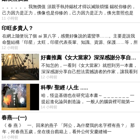
。。。。。。我無價值 須親手執持錫杖才得以滅除煩惱 錫杖你修的，
己力因力是正力，佛像也是你修的，己力因力是正力，佛光普照也是
11 小時前
印旺多貴人？
在網上隨便玩了個 ai 算八字，感覺好像說的還蠻準……。主要是說我
命盤結構「印星」太旺，印星代表長輩、知識、資源、保護……等，所
12 小時前
好書推薦《女大當家》深深感謝分享自己想法震撼讀者的作家，讓我看到不同樣貌的家庭！
不知怎的，一看到《女大當家》就想到另一本書，
深深感謝分享自己想法震撼讀者的作家，讓我看到
12 小時前
不同樣貌的家庭！ 《女大
科學/ 聖經 /人生 .....
哈，怪盜基德也在研究這本書～ _ _ _ _ _ _ _ 一
提起進化論與創造論， 一般人的腦袋裡可能第一
14 小時前
時間就有「 進化論很科
春燕---(一)
《 春 燕 》 一、回來的燕子 「阿公，為什麼我的名字裡有燕？」 那
年，何春燕五歲，坐在後台戲箱上，看外公何安慶縫補一
14 小時前