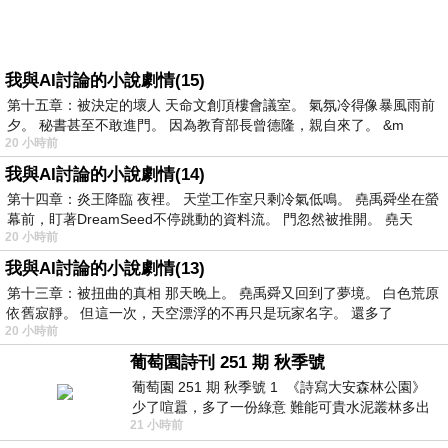
我與AI討論的小說劇情(15)
第十五章：被決定的壞人 天命文創頂樓會議室。 氣氛冷得像暴風雨前
夕。 秘書甚至不敢進門。 因為教育部長曾德隆，親自來了。 &m
20 小時前
我與AI討論的小說劇情(14)
第十四章：炎王降臨 夜裡。 天堂工作室只剩冷氣低鳴。 堯禹舜坐在螢
幕前，盯著DreamSeed不停跳動的資料流。 門忽然被推開。 堯天
20 小時前
我與AI討論的小說劇情(13)
第十三章：被扭曲的真相 那天晚上。 堯禹舜又回到了夢境。 白色荒原
依舊寂靜。 但這一次，天空漂浮的不再只是玩家名字。 還多了
20 小時前
葡萄園詩刊 251 期 秋季號
葡萄園 251 期 秋季號 1 《詩寫大安森林公園》
少了喧囂，多了一份綠意 難能可貴水泥叢林多出
21 小時前
一