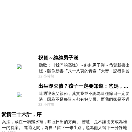
祝賀～純純男子漢
聽歌：《我們的高峰》～純純男子漢～恭賀新書出
版～願你新書〞八十八頁的青春〞大賣！記得你曾
22 小時前
經在我的版留言…「好讚的圖^^感覺大家
出生即欠債？孩子一定要知道：爸媽，其實我不欠你們
這週迎來父親節，其實我並不認為這種節日一定要
過，因為不是每個人都有好父母。而我們家是不過
22 小時前
節的，平時也沒什麼儀式感，生活趨近冷
愛情三十六計，序
兵法，藏在一滴露水裡，映照日出的方向。 智慧，是不讓衝突成為唯
一的答案。 進退之間，為自己留下一條生路，也為他人留下一分餘地