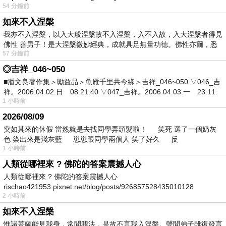
54 分鐘前
如來不入涅槃
我亦不入涅槃，以入大般涅槃故不入涅槃，入不入故，入大涅槃者得見
佛性 善男子！是大涅槃微妙經典，成就具足無量功德。佛性亦爾，悉
57 分鐘前
◎吉祥_046~050
■潘文良著作集＞勵益品＞魚雁千里共今緣＞吉祥_046~050 ▽046_吉
祥。2006.04.02.日 08:21:40 ▽047_吉祥。2006.04.03.一 23:11:
1 小時前
2026/08/09
突如其來的休假 當然就是去找同學弄頭髮啦！ 笑死 選了一個奶灰
色 染出來是淺灰藍 崽崽跟同學兩個人 笑了好久 反
1 小時前
人類從哪裡來 ? 佛陀的答案震撼人心
人類從哪裡來 ? 佛陀的答案震撼人心
rischao421953.pixnet.net/blog/posts/926857528435010128
2 小時前
如來不入涅槃
惟諸菩薩能見我身，常聞我法，是故不言我入涅槃。聲聞弟子雖復發言