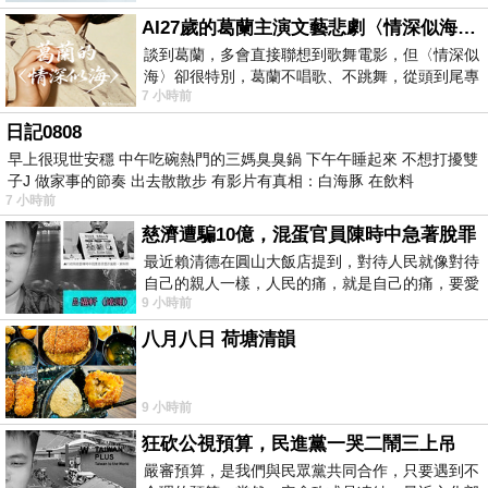
AI27歲的葛蘭主演文藝悲劇〈情深似海〉 #戀上老電影 #葛蘭 #粟子
談到葛蘭，多會直接聯想到歌舞電影，但〈情深似
海〉卻很特別，葛蘭不唱歌、不跳舞，從頭到尾專
7 小時前
心演戲。拍攝期間，經常工作超過12個鐘
日記0808
早上很現世安穩 中午吃碗熱門的三媽臭臭鍋 下午午睡起來 不想打擾雙
子J 做家事的節奏 出去散散步 有影片有真相：白海豚 在飲料
7 小時前
慈濟遭騙10億，混蛋官員陳時中急著脫罪
最近賴清德在圓山大飯店提到，對待人民就像對待
自己的親人一樣，人民的痛，就是自己的痛，要愛
9 小時前
民如親，說的這麼好聽，實際上根本沒做
八月八日 荷塘清韻
9 小時前
狂砍公視預算，民進黨一哭二鬧三上吊
嚴審預算，是我們與民眾黨共同合作，只要遇到不