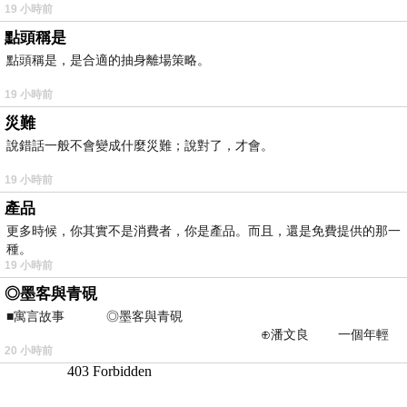
19 小時前
點頭稱是
點頭稱是，是合適的抽身離場策略。
19 小時前
災難
說錯話一般不會變成什麼災難；說對了，才會。
19 小時前
產品
更多時候，你其實不是消費者，你是產品。而且，還是免費提供的那一
種。
19 小時前
◎墨客與青硯
■寓言故事 ◎墨客與青硯
⊕潘文良 一個年輕
20 小時前
的墨客，在京城的古玩肆裡