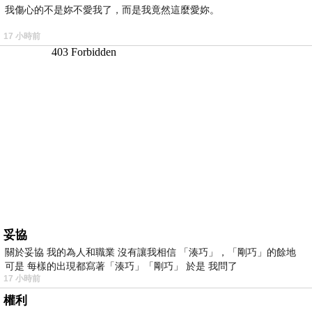
我傷心的不是妳不愛我了，而是我竟然這麼愛妳。
17 小時前
妥協
關於妥協 我的為人和職業 沒有讓我相信 「湊巧」，「剛巧」的餘地
可是 每樣的出現都寫著「湊巧」「剛巧」 於是 我問了
17 小時前
權利