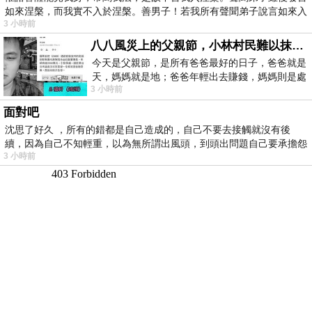
如來涅槃，而我實不入於涅槃。善男子！若我所有聲聞弟子說言如來入
3 小時前
八八風災上的父親節，小林村民難以抹滅的痛
今天是父親節，是所有爸爸最好的日子，爸爸就是
天，媽媽就是地；爸爸年輕出去賺錢，媽媽則是處
3 小時前
理家務，職業不分高低貴賤，只有人品才
面對吧
沈思了好久 ，所有的錯都是自己造成的，自己不要去接觸就沒有後
續，因為自己不知輕重，以為無所謂出風頭，到頭出問題自己要承擔怨
3 小時前
不