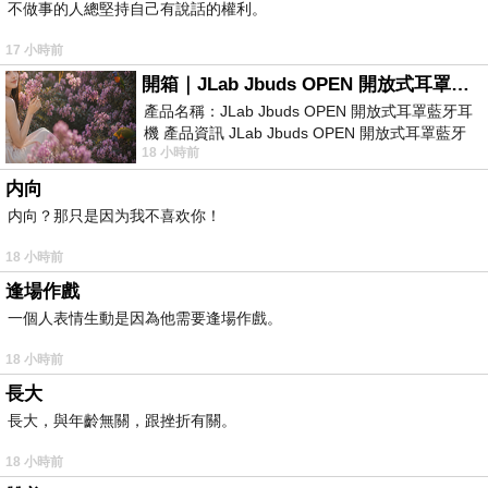
不做事的人總堅持自己有說話的權利。
17 小時前
開箱｜JLab Jbuds OPEN 開放式耳罩藍牙耳機 - 設計美學，輕巧、透氣、環境音全物理達成！
產品名稱：JLab Jbuds OPEN 開放式耳罩藍牙耳
機 產品資訊 JLab Jbuds OPEN 開放式耳罩藍牙
18 小時前
耳機評語：非常有特色，值得喜愛美型工
内向
内向？那只是因为我不喜欢你！
18 小時前
逢場作戲
一個人表情生動是因為他需要逢場作戲。
18 小時前
長大
長大，與年齡無關，跟挫折有關。
18 小時前