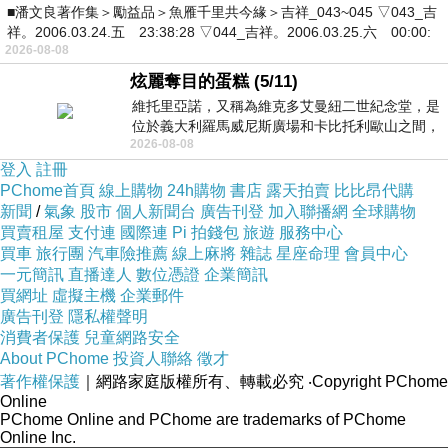
■潘文良著作集＞勵益品＞魚雁千里共今緣＞吉祥_043~045 ▽043_吉
祥。2006.03.24.五 23:38:28 ▽044_吉祥。2006.03.25.六 00:00:
2026-08-08
炫麗奪目的蛋糕 (5/11)
維托里亞諾，又稱為維克多艾曼紐二世紀念堂，是
位於義大利羅馬威尼斯廣場和卡比托利歐山之間，
2026-08-08
用以紀念統一義大利統一後的的第一位國
登入
註冊
PChome首頁
線上購物
24h購物
書店
露天拍賣
比比昂代購
新聞
/
氣象
股市
個人新聞台
廣告刊登
加入聯播網
全球購物
買賣租屋
支付連
國際連
Pi 拍錢包
旅遊
服務中心
買車
旅行團
汽車險推薦
線上麻將
雜誌
星座命理
會員中心
一元簡訊
直播達人
數位憑證
企業簡訊
買網址
虛擬主機
企業郵件
廣告刊登
隱私權聲明
消費者保護
兒童網路安全
About PChome
投資人聯絡
徵才
著作權保護
｜網路家庭版權所有、轉載必究
‧Copyright PChome
Online
PChome Online and PChome are trademarks of PChome
Online Inc.