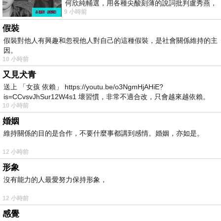
何欣純輔選，用各種尖酸刻薄的說詞批判盧秀燕，
9 小時前
罵她施政滿意度輸給陳其邁，甚至還說盧
假裝
假裝對他人有興趣和忽視他人對自己的這種假裝，是社會關係維持的主
因。
10 小時前
又見犬青
送上 「女孩 依賴」 https://youtu.be/o3NgmHjAHiE?
is=CCvsvJhSur12W4s1 壞習慣，非常不適合改，只會越來越依賴。
10 小時前
我害怕的
婚姻
維持關係的目的是合作，不要什麼事都講到感情。婚姻，亦如是。
12 小時前
形象
沒有能力的人最愛努力保持形象，
12 小時前
感覺