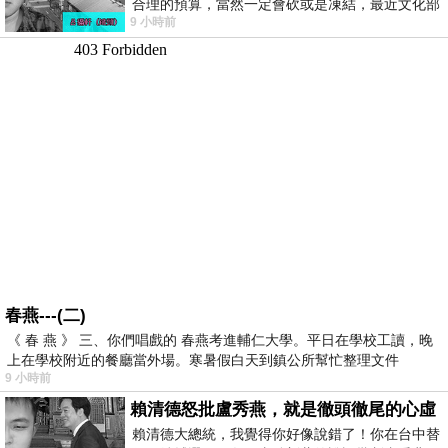
合理的預算，當然一定會砍或是凍結，最近文化部
9 小時前
要編列公視和Taiwan plus預算，在110年
春燕---(二)
《 春 燕 》 三、你們唱戲的 春燕考進輔仁大學。平日在學校工讀，晚
上在學校附近的餐廳當外場。寒暑假白天到鎮公所幫忙整理文件
9 小時前
賴清德怒批盧秀燕，就是徹頭徹尾的心虛
賴清德大總統，我覺得你好像說錯了！你在台中替