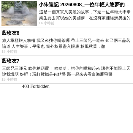
小朱週記 20260808_一位年輕人逐夢的真實故事
這是一個真實又美麗的故事，下週一位年輕大學畢
業生要去實現她的美國夢，在沒有家裡經濟奧援的
14 小時前
情況下，靠著自我努力工作累積出國基
藍玫友8
旅人掌櫃旅人掌櫃 我又來找你喝茶囉 帶上三師兄一道來 知己兩三品茗
論道 人生樂事，平常也 窗外秋景盡入眼底 秋風秋葉，愁
15 小時前
藍玫友7
三師兄三師兄 給你糖葫蘆！ 哈哈哈，把你的嘴糊起來 讓你不能跟上天
說我壞話 好吧！玩打蟑螂是有點髒 那一起來去看白海豚飛躍
15 小時前