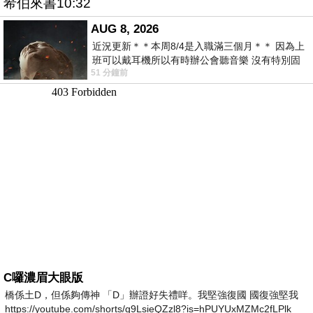
希伯來書10:32
AUG 8, 2026
近況更新＊＊本周8/4是入職滿三個月＊＊ 因為上
班可以戴耳機所以有時辦公會聽音樂 沒有特別固
51 分鐘前
定哪天但就是一周某一天會固定聽'90
C囉濃眉大眼版
橋係土D，但係夠傳神 「D」辦證好失禮咩。我堅強復國 國復強堅我
https://youtube.com/shorts/g9LsieQZzl8?is=hPUYUxMZMc2fLPlk