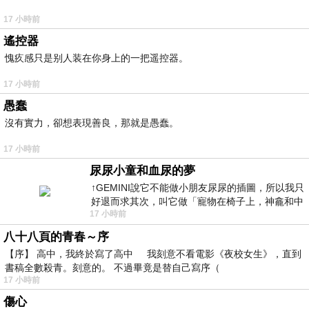
17 小時前
遙控器
愧疚感只是别人装在你身上的一把遥控器。
17 小時前
愚蠢
沒有實力，卻想表現善良，那就是愚蠢。
17 小時前
尿尿小童和血尿的夢
↑GEMINI說它不能做小朋友尿尿的插圖，所以我只
好退而求其次，叫它做「寵物在椅子上，神龕和中
17 小時前
年人臉孔」的畫了。 六月底
八十八頁的青春～序
【序】 高中，我終於寫了高中 我刻意不看電影《夜校女生》，直到
書稿全數殺青。刻意的。 不過畢竟是替自己寫序（
17 小時前
傷心