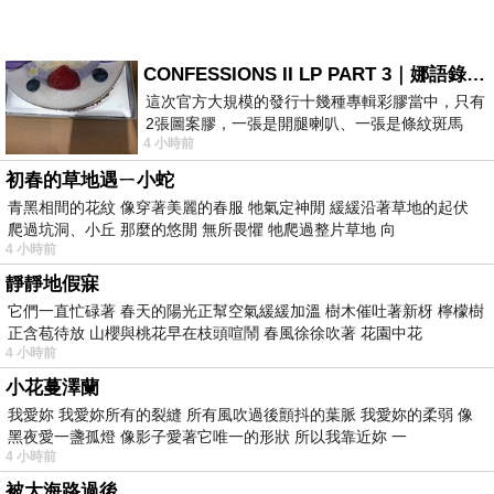
CONFESSIONS II LP PART 3｜娜語錄II LP PART 3
這次官方大規模的發行十幾種專輯彩膠當中，只有
2張圖案膠，一張是開腿喇叭、一張是條紋斑馬
4 小時前
版；目前官網上只剩澳洲商店AU STORE
初春的草地遇ㄧ小蛇
青黑相間的花紋 像穿著美麗的春服 牠氣定神閒 緩緩沿著草地的起伏
爬過坑洞、小丘 那麼的悠閒 無所畏懼 牠爬過整片草地 向
4 小時前
靜靜地假寐
它們一直忙碌著 春天的陽光正幫空氣緩緩加溫 樹木催吐著新枒 檸檬樹
正含苞待放 山櫻與桃花早在枝頭喧鬧 春風徐徐吹著 花園中花
4 小時前
小花蔓澤蘭
我愛妳 我愛妳所有的裂縫 所有風吹過後顫抖的葉脈 我愛妳的柔弱 像
黑夜愛一盞孤燈 像影子愛著它唯一的形狀 所以我靠近妳 一
4 小時前
被大海路過後