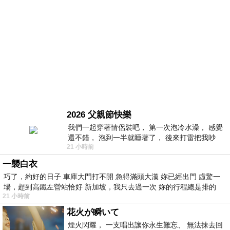
2026 父親節快樂
我們一起穿著情侶裝吧， 第一次泡冷水澡， 感覺
還不錯， 泡到一半就睡著了， 後來打雷把我吵
21 小時前
醒， 手
一襲白衣
巧了，約好的日子 車庫大門打不開 急得滿頭大漢 妳已經出門 虛驚一
場，趕到高鐵左營站恰好 新加坡，我只去過一次 妳的行程總是排的
21 小時前
花火が瞬いて
煙火閃耀， 一支唱出讓你永生難忘、 無法抹去回