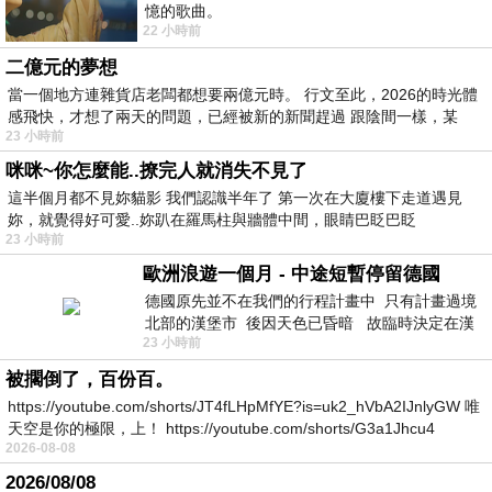
憶的歌曲。
22 小時前
二億元的夢想
當一個地方連雜貨店老闆都想要兩億元時。 行文至此，2026的時光體
感飛快，才想了兩天的問題，已經被新的新聞趕過 跟陰間一樣，某
23 小時前
咪咪~你怎麼能..撩完人就消失不見了
這半個月都不見妳貓影 我們認識半年了 第一次在大廈樓下走道遇見
妳，就覺得好可愛..妳趴在羅馬柱與牆體中間，眼睛巴眨巴眨
23 小時前
歐洲浪遊一個月 - 中途短暫停留德國
德國原先並不在我們的行程計畫中 只有計畫過境
北部的漢堡市 後因天色已昏暗 故臨時決定在漢
23 小時前
堡市吃晚餐和過夜
被擱倒了，百份百。
https://youtube.com/shorts/JT4fLHpMfYE?is=uk2_hVbA2IJnlyGW 唯
天空是你的極限，上！ https://youtube.com/shorts/G3a1Jhcu4
2026-08-08
2026/08/08