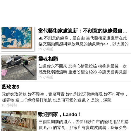
當代藝術家盧嵐新：不刻意的線條最自由，讓色彩流動、筆觸自己說話
🌊 不刻意的線條，最自由 當代藝術家盧嵐新在此
幅充滿動態感與奔放氣息的抽象新作中，以大膽的
15 小時前
藍色顏料在白色畫布上揮灑、壓印與流淌
靈魂相願
知道你永不回來 悲痛心情難按捺 擁抱你最後一次
感受微弱體溫時 重逢盼望交給祢 祢說天國再見面
15 小時前
此刻忍淚說別離 他日靈魂再
藍玫友6
玫師妹玫師妹 妳不殺生，實屬可貴 妳也別老逗著蟑螂玩 妳不打死牠，
抓弄牠 這...打蟑螂當打地鼠 也是項可愛的遊戲？ 是說，滿院
16 小時前
歡迎回家，Lando！
三個星期前的週六，去伊利沙白市的寵物用品店購
買 Kylo 的零食。那家店有賣虎皮鸚鵡，我每次光