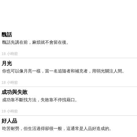
醜話
醜話先講在前，麻煩就不會留在後。
18 小時前
月光
你也可以像月亮一樣，當一名追隨者和補充者，用弱光關注人間。
18 小時前
成功與失敗
成功靠不斷找方法，失敗靠不停找藉口。
19 小時前
好人品
吃苦耐勞，但生活過得卻很一般，這通常是人品好造成的。