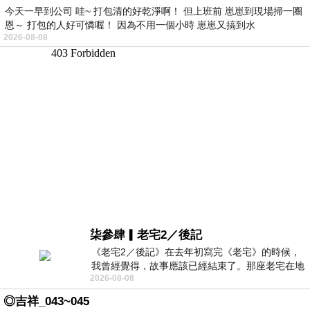
今天一早到公司 哇~ 打包清的好乾淨啊！ 但上班前 崽崽到現場掃一圈
恩～ 打包的人好可憐喔！ 因為不用一個小時 崽崽又搞到水
2026-08-08
柒參肆▎老宅2／後記
《老宅2／後記》在去年初寫完《老宅》的時候，
我曾經覺得，故事應該已經結束了。那座老宅在地
2026-08-08
震中倒塌，七個人終於離開那片黑暗，
◎吉祥_043~045