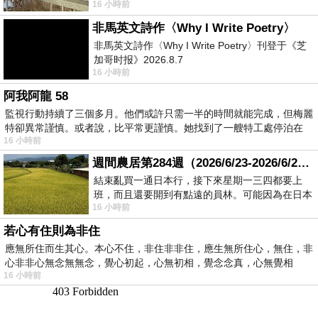
16 小時前
顧都會去看一下。他們偶爾會引進 C
非馬英文詩作〈Why I Write Poetry〉
非馬英文詩作〈Why I Write Poetry〉刊登于《芝
加哥时报》2026.8.7
16 小時前
阿我阿龍 58
監視行動持續了三個多月。他們或許只需一半的時間就能完成，但梅麗
特卻異常謹慎。或者說，比平常更謹慎。她找到了一艘特工處停泊在
16 小時前
週間農居第284週（2026/6/23-2026/6/24) 夏至 金黃稻浪洋溢豐收喜悅
結束亂買一通日本行，接下來星期一三四都要上
班，而且還要開到有點遠的員林。可能因為在日本
16 小時前
花不少錢，星期一出門上班時，心裡沒有一
若心有住則為非住
應無所住而生其心。本心不住，非住非非住，應生無所住心，無住，非
心非非心無念無無念，覺心初起，心無初相，覺念念真，心無覺相
16 小時前