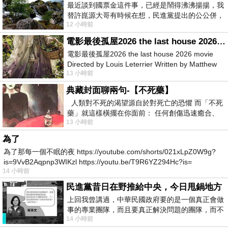
最近談到國票金這件事，已經是鬧得沸沸揚揚，我
替許崑源大哥有時候在想，民進黨提出的公公併，
12 小時前
其實就是想要國庫通黨庫，鬧出最大的醜
電影最後孤屋2026 the last house 2026 movie
電影最後孤屋2026 the last house 2026 movie
Directed by Louis Leterrier Written by Matthew
13 小時前
Robinson Starring Greta Lee Wa
典藏封面聊兩句-【不死藥】
人類對不死的渴望源自於對死亡的恐懼 而「不死
藥」就這樣橫擺在你面前： 任何創傷迅速癒合、
13 小時前
停止衰老、痛覺消失…堪
為了
為了那每一個不眠的夜 https://youtube.com/shorts/021xLpZ0W9g?
is=9VvB2Aqpnp3WIKzl https://youtu.be/T9R6YZ294Hc?is=
14 小時前
民進黨昔日在野推給中央，今日甩鍋地方
上回我曾講過，中華民國政府要的是一個真正會做
事的專業團隊，而且要真正解決問題的團隊，而不
14 小時前
是只會到處甩鍋的雙標團隊，最近民進黨