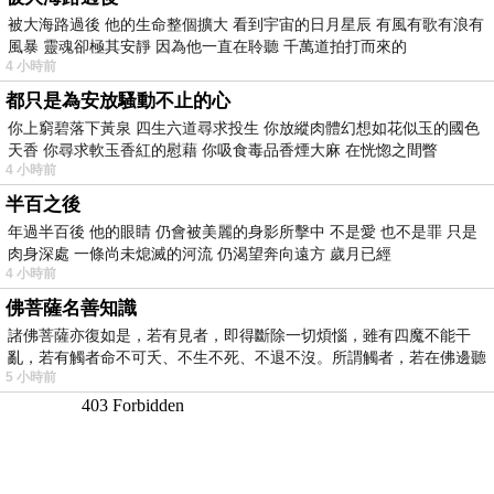
被大海路過後 他的生命整個擴大 看到宇宙的日月星辰 有風有歌有浪有
風暴 靈魂卻極其安靜 因為他一直在聆聽 千萬道拍打而來的
4 小時前
都只是為安放騷動不止的心
你上窮碧落下黃泉 四生六道尋求投生 你放縱肉體幻想如花似玉的國色
天香 你尋求軟玉香紅的慰藉 你吸食毒品香煙大麻 在恍惚之間瞥
4 小時前
半百之後
年過半百後 他的眼睛 仍會被美麗的身影所擊中 不是愛 也不是罪 只是
肉身深處 一條尚未熄滅的河流 仍渴望奔向遠方 歲月已經
4 小時前
佛菩薩名善知識
諸佛菩薩亦復如是，若有見者，即得斷除一切煩惱，雖有四魔不能干
亂，若有觸者命不可夭、不生不死、不退不沒。所謂觸者，若在佛邊聽
5 小時前
受