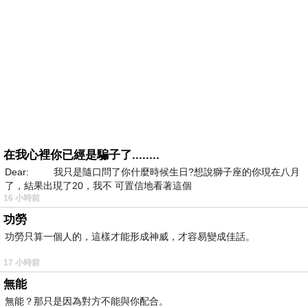
在我心裡你已經是騙子了........
Dear: 我只是隨口問了你什麼時候生日?想說獅子座的你現在八月
了，結果出現了20，我不 可置信地看著這個
16 小時前
功勞
功勞只算一個人的，這樣才能形成神威，才容易變成佳話。
17 小時前
無能
無能？那只是因為對方不能與你配合。