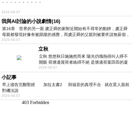
。。。。。。。。。。
2026-08-07
我與AI討論的小說劇情(16)
第16章 世界的另一面 虞正舜的家附近開始有不尋常的動靜，虞正舜
母親都發現好像有被跟蹤的感覺，而虞正舜的父親則被要求請無薪假，
2026-08-07
立秋
立秋 悠悠秋日施施然而來 陽光仍熾熱得叫人睜不
開眼 荷塘邊賞荷者絡繹不絕 是塘邊荷葉田田的凝
2026-08-07
望 風中飄逸的是映日荷花別樣紅
小記事
早上禱告完翻聖經 加拉太書2 與福音的真理不合 就在眾人面前
對磯法說
2026-08-07