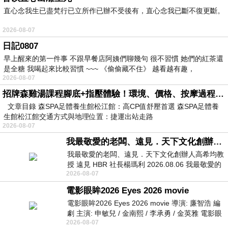
直心念我生已盡梵行已立所作已辦不受後有，直心念我已斷不復更斷。
2026-08-07
日記0807
早上醒來的第一件事 不跟早餐店阿姨們聊幾句 很不習慣 她們的紅茶還
是全糖 我喝起來比較習慣 ~~~ 《偷偷藏不住》 越看越有趣，
2026-08-07
招牌森雞湯課程腳底+指壓體驗！環境、價格、按摩過程全紀錄，森SPA足體養生館松江館最新價格表
文章目錄 森SPA足體養生館松江館：高CP值舒壓首選 森SPA足體養
生館松江館交通方式與地理位置：捷運出站走路
2026-08-07
我最敬愛的老闆、遠見．天下文化創辦人高希均教授
我最敬愛的老闆、遠見．天下文化創辦人高希均教
授 遠見 HBR 社長楊瑪利 2026.08.06 我最敬愛的
2026-08-07
老闆、遠見．天下文化創辦人高希均教
電影眼眸2026 Eyes 2026 movie
電影眼眸2026 Eyes 2026 movie 導演: 廉智浩 編
劇 主演: 申敏兒 / 金南熙 / 李承勇 / 金英雅 電影眼
2026-08-07
眸2026描述攝影師徐珍因遺