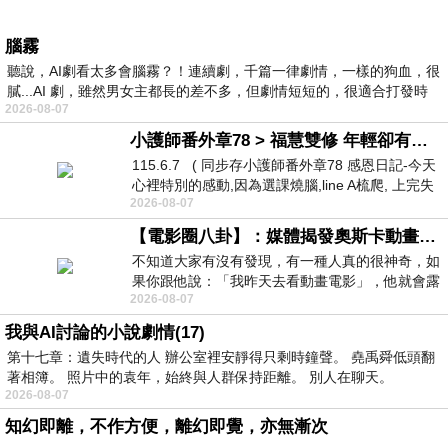
腦霧
聽說，AI劇看太多會腦霧？！連續劇，千篇一律劇情，一樣的狗血，很
膩...AI 劇，雖然男女主都長的差不多，但劇情短短的，很適合打發時
2026-08-07
小護師番外章78 > 福慧雙修 年輕卻有個老靈魂 ㄑ金剛經〉podcast
115.6.7 ( 同步存小護師番外章78 感恩日記-今天
心裡特別的感動,因為選課燒腦,line A梳爬, 上完失
2026-08-07
智課的她,特來傾
【電影圈八卦】：媒體揭發奧斯卡動畫項目投票醜聞！好萊塢為什麼看不起動畫電影？
不知道大家有沒有發現，有一種人真的很神奇，如
果你跟他說：「我昨天去看動畫電影」，他就會露
2026-08-07
出一種慈祥的微笑，然後問你是不是陪小
我與AI討論的小說劇情(17)
第十七章：遺失時代的人 辦公室裡安靜得只剩時鐘聲。 堯禹舜低頭翻
著相簿。 照片中的袁年，始終與人群保持距離。 別人在聊天。
2026-08-07
知幻即離，不作方便，離幻即覺，亦無漸次