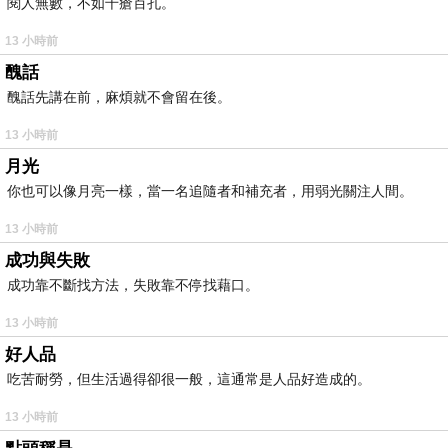
閱人無數，不如千瘡百孔。
13 小時前
醜話
醜話先講在前，麻煩就不會留在後。
13 小時前
月光
你也可以像月亮一樣，當一名追隨者和補充者，用弱光關注人間。
13 小時前
成功與失敗
成功靠不斷找方法，失敗靠不停找藉口。
13 小時前
好人品
吃苦耐勞，但生活過得卻很一般，這通常是人品好造成的。
13 小時前