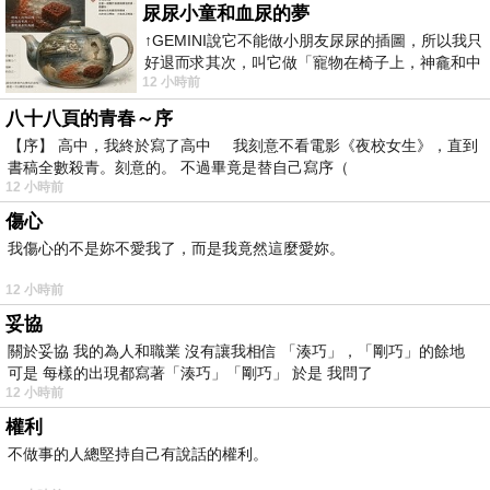
尿尿小童和血尿的夢
↑GEMINI說它不能做小朋友尿尿的插圖，所以我只
好退而求其次，叫它做「寵物在椅子上，神龕和中
12 小時前
年人臉孔」的畫了。 六月底
八十八頁的青春～序
【序】 高中，我終於寫了高中 我刻意不看電影《夜校女生》，直到
書稿全數殺青。刻意的。 不過畢竟是替自己寫序（
12 小時前
傷心
我傷心的不是妳不愛我了，而是我竟然這麼愛妳。
12 小時前
妥協
關於妥協 我的為人和職業 沒有讓我相信 「湊巧」，「剛巧」的餘地
可是 每樣的出現都寫著「湊巧」「剛巧」 於是 我問了
12 小時前
權利
不做事的人總堅持自己有說話的權利。