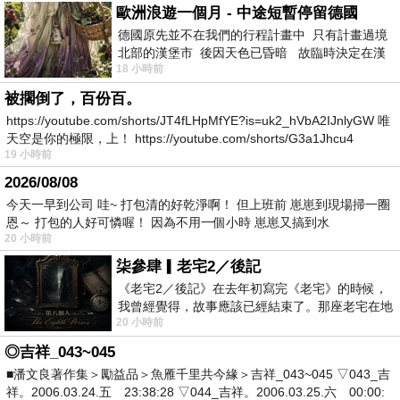
歐洲浪遊一個月 - 中途短暫停留德國
德國原先並不在我們的行程計畫中 只有計畫過境
北部的漢堡市 後因天色已昏暗 故臨時決定在漢
18 小時前
堡市吃晚餐和過夜
被擱倒了，百份百。
https://youtube.com/shorts/JT4fLHpMfYE?is=uk2_hVbA2IJnlyGW 唯
天空是你的極限，上！ https://youtube.com/shorts/G3a1Jhcu4
19 小時前
2026/08/08
今天一早到公司 哇~ 打包清的好乾淨啊！ 但上班前 崽崽到現場掃一圈
恩～ 打包的人好可憐喔！ 因為不用一個小時 崽崽又搞到水
20 小時前
柒參肆▎老宅2／後記
《老宅2／後記》在去年初寫完《老宅》的時候，
我曾經覺得，故事應該已經結束了。那座老宅在地
20 小時前
震中倒塌，七個人終於離開那片黑暗，
◎吉祥_043~045
■潘文良著作集＞勵益品＞魚雁千里共今緣＞吉祥_043~045 ▽043_吉
祥。2006.03.24.五 23:38:28 ▽044_吉祥。2006.03.25.六 00:00: