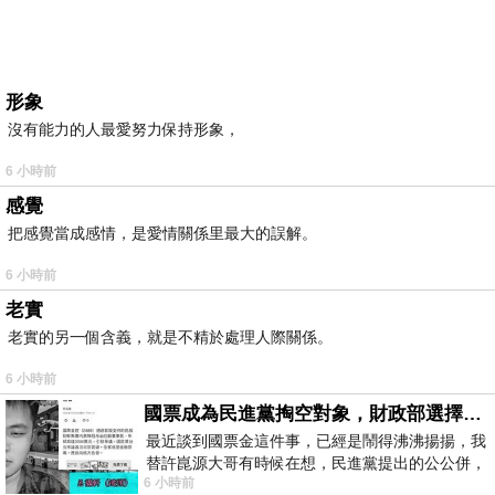
形象
沒有能力的人最愛努力保持形象，
6 小時前
感覺
把感覺當成感情，是愛情關係里最大的誤解。
6 小時前
老實
老實的另一個含義，就是不精於處理人際關係。
6 小時前
國票成為民進黨掏空對象，財政部選擇性失憶
最近談到國票金這件事，已經是鬧得沸沸揚揚，我
替許崑源大哥有時候在想，民進黨提出的公公併，
6 小時前
其實就是想要國庫通黨庫，鬧出最大的醜