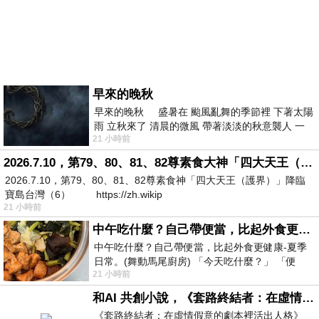
早來的晚秋
早來的晚秋 盛暑在 颱風亂舞的季節裡 下著太陽
雨 立秋來了 清晨的微風 帶著淡淡的秋意襲人 一
21 小時前
下子 又被赤
2026.7.10，第79、80、81、82尊素食大神「四大天王（護界）」降臨寶島台灣（6）
2026.7.10，第79、80、81、82尊素食神「四大天王（護界）」降臨
寶島台灣（6） https://zh.wikip
21 小時前
中午吃什麼？自己帶便當，比起外食更健康-夏季日常。(舞動馬尾廚房)
中午吃什麼？自己帶便當，比起外食更健康-夏季
日常。(舞動馬尾廚房) 「今天吃什麼？」 「便
21 小時前
當？麵？還是炒飯？」 每天都在選擇
和AI 共創小說，《套路終結者：在虛情假意的劇本裡活出人格》
《套路終結者：在虛情假意的劇本裡活出人格》