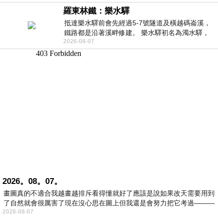
羅東林鐵：樂水驛
抵達樂水驛前會先經過5-7號隧道及橫越碼崙溪，
鐵路都是沿著溪畔修建。 樂水驛初名為濁水驛，
2026-08-07
但因與臺鐵集集線車站同名，於1953
2026。08。07。
畫圖真的不適合我越畫越排斥看得懂就好了應該是說如果改天需要用到
了自然就會很厲害了現在沒心思在圖上但我還是會努力把它考過———
2026-08-07