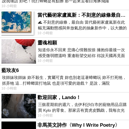
說我壞話 好吧！玩打蟑螂是有點髒 那一起來去看白海豚飛躍
10 小時前
當代藝術家盧嵐新：不刻意的線條最自由，讓色彩流動、筆觸自己說話
🌊 不刻意的線條，最自由 當代藝術家盧嵐新在此
幅充滿動態感與奔放氣息的抽象新作中，以大膽的
10 小時前
藍色顏料在白色畫布上揮灑、壓印與流淌
靈魂相願
知道你永不回來 悲痛心情難按捺 擁抱你最後一次
感受微弱體溫時 重逢盼望交給祢 祢說天國再見面
10 小時前
此刻忍淚說別離 他日靈魂再
藍玫友6
玫師妹玫師妹 妳不殺生，實屬可貴 妳也別老逗著蟑螂玩 妳不打死牠，
抓弄牠 這...打蟑螂當打地鼠 也是項可愛的遊戲？ 是說，滿院
10 小時前
歡迎回家，Lando！
三個星期前的週六，去伊利沙白市的寵物用品店購
買 Kylo 的零食。那家店有賣虎皮鸚鵡，我每次光
10 小時前
顧都會去看一下。他們偶爾會引進 C
非馬英文詩作〈Why I Write Poetry〉