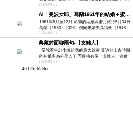
2026-08-07
天的風刮得很熱 夜遊消暑熱。。。
AI「曼波女郎」葛蘭1961年的結婚＋蜜月旅行 #戀上老電影 #葛蘭 #粟子
1961年5月至12月 葛蘭的結婚與蜜月旅行5月04日
葛蘭（1933～2026）偕同未婚夫高福全（1916～
2026-08-07
2004）乘郵輪赴倫敦6月15日於英國倫敦St.S
典藏封面聊兩句-【支離人】
要說看科幻小說給我的最大啟蒙 莫過於上古時期
的神祇多為外星人了 即便擁有像「支離人」這種
2026-08-07
驚世駭俗的神通法門 也未必讀