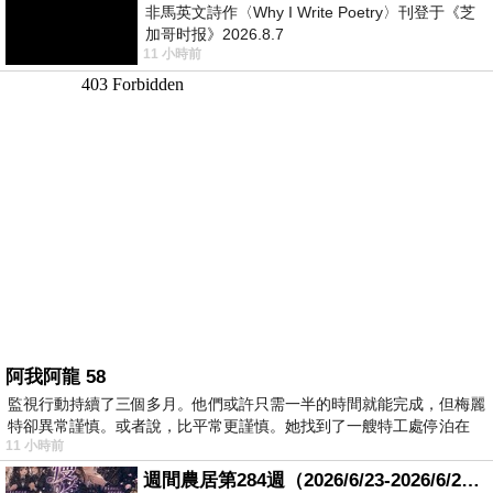
非馬英文詩作〈Why I Write Poetry〉刊登于《芝
加哥时报》2026.8.7
11 小時前
阿我阿龍 58
監視行動持續了三個多月。他們或許只需一半的時間就能完成，但梅麗
特卻異常謹慎。或者說，比平常更謹慎。她找到了一艘特工處停泊在
11 小時前
週間農居第284週（2026/6/23-2026/6/24) 夏至 金黃稻浪洋溢豐收喜悅