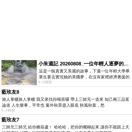
小朱週記 20260808_一位年輕人逐夢的真實故事
這是一個真實又美麗的故事，下週一位年輕大學畢
業生要去實現她的美國夢，在沒有家裡經濟奧援的
8 小時前
情況下，靠著自我努力工作累積出國基
藍玫友8
旅人掌櫃旅人掌櫃 我又來找你喝茶囉 帶上三師兄一道來 知己兩三品茗
論道 人生樂事，平常也 窗外秋景盡入眼底 秋風秋葉，愁
9 小時前
藍玫友7
三師兄三師兄 給你糖葫蘆！ 哈哈哈，把你的嘴糊起來 讓你不能跟上天