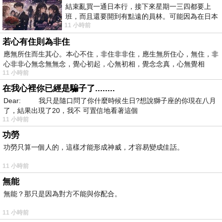
結束亂買一通日本行，接下來星期一三四都要上
班，而且還要開到有點遠的員林。可能因為在日本
11 小時前
花不少錢，星期一出門上班時，心裡沒有一
若心有住則為非住
應無所住而生其心。本心不住，非住非非住，應生無所住心，無住，非
心非非心無念無無念，覺心初起，心無初相，覺念念真，心無覺相
11 小時前
在我心裡你已經是騙子了........
Dear: 我只是隨口問了你什麼時候生日?想說獅子座的你現在八月
了，結果出現了20，我不 可置信地看著這個
11 小時前
功勞
功勞只算一個人的，這樣才能形成神威，才容易變成佳話。
11 小時前
無能
無能？那只是因為對方不能與你配合。
11 小時前