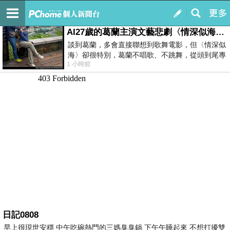
我的
最新文章
AI27歲的葛蘭主演文藝悲劇〈情深似海〉 #戀上老電影 #葛蘭 #粟子
談到葛蘭，多會直接聯想到歌舞電影，但〈情深似
海〉卻很特別，葛蘭不唱歌、不跳舞，從頭到尾專
1 小時前
心演戲。拍攝期間，經常工作超過12個鐘
日記0808
早上很現世安穩 中午吃碗熱門的三媽臭臭鍋 下午午睡起來 不想打擾雙