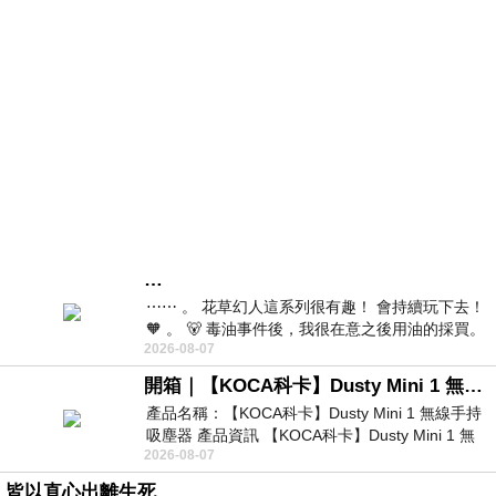
…
⋯⋯ 。 花草幻人這系列很有趣！ 會持續玩下去！
🧡 。 🐻 毒油事件後，我很在意之後用油的採買。
2026-08-07
前天購買了我之前就很愛
開箱｜【KOCA科卡】Dusty Mini 1 無線手持吸塵器
產品名稱：【KOCA科卡】Dusty Mini 1 無線手持
吸塵器 產品資訊 【KOCA科卡】Dusty Mini 1 無
2026-08-07
線手持吸塵器評語： 能吸、能吹兼具兩
皆以直心出離生死