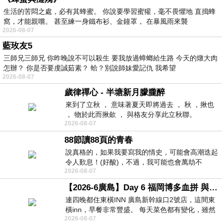
生活的苦悶之處，必有其蜂蜜。 你說要學習蜜獾，毫不畏懼地 直搗蜂
窩，才能親嚐。 甚至練一身鐵布衫、金鐘罩， 在暴風雨來襲
2026-08-07
藍玫友5
三師兄三師兄 你昨晚說不可以殺生 要我放過蟑螂給生路 今天的燉大肉
怎辦？ 你是否要虔誠茹素？ 蛤？別說師妹愛記仇 我希望
2026-08-07
歲律禪心 - 半塘新月朦朧醉
來到了立秋 ， 意味著夏天即將過去 ， 秋 ，揪也
， 物於此而揪歛 ， 與格友分享此立秋聯。
2026-08-07
88節讀88頁的青春
說真格的，如果我要寫我的情史，可能會高潮迭起
令人歎息！(好酸)，不過，我可能也會萬劫不
2026-08-07
復...，每天跪鍵盤還是被判了花心的罪
【2026-6廣島】Day 6 福岡博多血拼 與機場接送少年司機深夜對談
連四晚都住東橫INN 廣島新幹線口2號店，這間東
橫inn，早餐非常豐盛。 每天菜色都有變化，雖然
2026-08-07
看到工作人員拿出料理包加熱，但