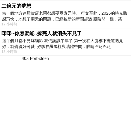
二億元的夢想
當一個地方連雜貨店老闆都想要兩億元時。 行文至此，2026的時光體
感飛快，才想了兩天的問題，已經被新的新聞趕過 跟陰間一樣，某
17 小時前
咪咪~你怎麼能..撩完人就消失不見了
這半個月都不見妳貓影 我們認識半年了 第一次在大廈樓下走道遇見
妳，就覺得好可愛..妳趴在羅馬柱與牆體中間，眼睛巴眨巴眨
18 小時前