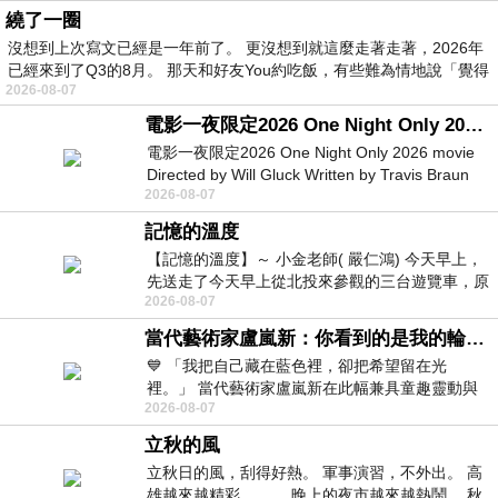
繞了一圈
沒想到上次寫文已經是一年前了。 更沒想到就這麼走著走著，2026年
已經來到了Q3的8月。 那天和好友You約吃飯，有些難為情地說「覺得
2026-08-07
電影一夜限定2026 One Night Only 2026 movie
電影一夜限定2026 One Night Only 2026 movie
Directed by Will Gluck Written by Travis Braun
2026-08-07
Starring Monica Barbaro
記憶的溫度
【記憶的溫度】～ 小金老師( 嚴仁鴻) 今天早上，
先送走了今天早上從北投來參觀的三台遊覽車，原
2026-08-07
以為展場已經差不多要安靜下來，卻發
當代藝術家盧嵐新：你看到的是我的輪廓，還是你的故事？——藏在藍色裡的希望與光
💙 「我把自己藏在藍色裡，卻把希望留在光
裡。」 當代藝術家盧嵐新在此幅兼具童趣靈動與
2026-08-07
抽象韻味的新作中，用湛藍的羽翼般色塊包覆著
立秋的風
立秋日的風，刮得好熱。 軍事演習，不外出。 高
雄越來越精彩。。。 晚上的夜市越來越熱鬧。 秋