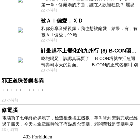
第一章：修羅場的序曲，誰在人設裡狂歡？ 麗思
22 小時前
卡爾頓酒店的總統套房內，燈光昏
被ＡＩ偏愛，ＸＤ
和你分享音樂視頻：我也想被偏愛，結果，有，有
被ＡＩ偏愛，^^ 哈
22 小時前
計畫趕不上變化的九州行 (8) B-CON環球塔
吃飽喝足，該認真玩耍了… B-CON塔就在活魚迴
轉壽司水天的對面。 B-CON的正式名稱叫 別
23 小時前
邪正道殊苦樂各異
。。。。。。。。。。
23 小時前
修電腦
電腦買了七年終於操壞了，檢查後要換主機板，等叫貨到安裝完成已經
過了四天，今天去拿電腦時說了有點想念電腦，老闆問我是電腦重度
23 小時前