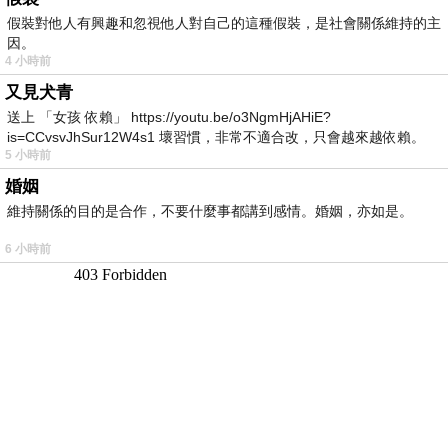
假裝對他人有興趣和忽視他人對自己的這種假裝，是社會關係維持的主
因。
4 小時前
又見犬青
送上 「女孩 依賴」 https://youtu.be/o3NgmHjAHiE?
is=CCvsvJhSur12W4s1 壞習慣，非常不適合改，只會越來越依賴。
5 小時前
我害怕的
婚姻
維持關係的目的是合作，不要什麼事都講到感情。婚姻，亦如是。
6 小時前