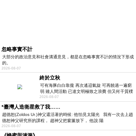
忽略事實不計
大部分的政治意見和社會溝通意見，都是在忽略事實不計的情況下形成
的。
2026-08-07
終於立秋
可有海豚白白靠攏 再次遙迢氣旋 可再饒過一遍窮
弱 雖人間活動 已達文明極致之浪費 但又何干質樸
2026-08-07
者 只能白白陪葬
*臺灣人造衛星救了我……
趙德恕(Zoldos Ur.)神父還活著的時候: 他怕見太陽光 我有一次去上趙
德恕神父研究所的課程， 趙神父把窗簾放下， 他說:陽
2026-08-07
《蜂蜜與漣漪》