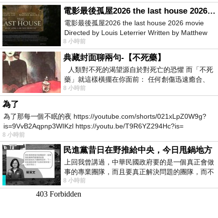
電影最後孤屋2026 the last house 2026 movie
電影最後孤屋2026 the last house 2026 movie
Directed by Louis Leterrier Written by Matthew
8 小時前
Robinson Starring Greta Lee Wa
典藏封面聊兩句-【不死藥】
人類對不死的渴望源自於對死亡的恐懼 而「不死
藥」就這樣橫擺在你面前： 任何創傷迅速癒合、
8 小時前
停止衰老、痛覺消失…堪
為了
為了那每一個不眠的夜 https://youtube.com/shorts/021xLpZ0W9g?
is=9VvB2Aqpnp3WIKzl https://youtu.be/T9R6YZ294Hc?is=
8 小時前
民進黨昔日在野推給中央，今日甩鍋地方
上回我曾講過，中華民國政府要的是一個真正會做
事的專業團隊，而且要真正解決問題的團隊，而不
8 小時前
是只會到處甩鍋的雙標團隊，最近民進黨