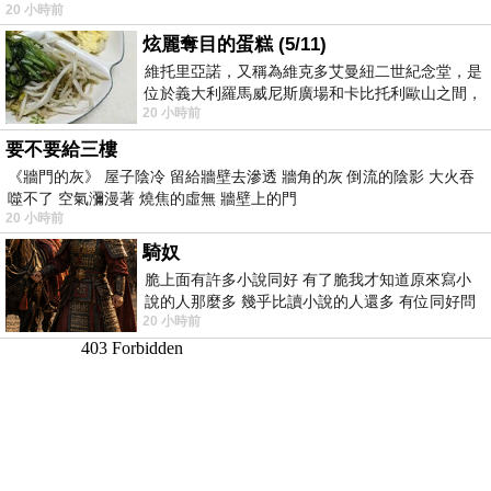
20 小時前
炫麗奪目的蛋糕 (5/11)
維托里亞諾，又稱為維克多艾曼紐二世紀念堂，是
位於義大利羅馬威尼斯廣場和卡比托利歐山之間，
20 小時前
用以紀念統一義大利統一後的的第一位國
要不要給三樓
《牆門的灰》 屋子陰冷 留給牆壁去滲透 牆角的灰 倒流的陰影 大火吞
噬不了 空氣瀰漫著 燒焦的虛無 牆壁上的門
20 小時前
騎奴
脆上面有許多小說同好 有了脆我才知道原來寫小
說的人那麼多 幾乎比讀小說的人還多 有位同好問
20 小時前
了一個問題 她說為什麼高中文學獎的