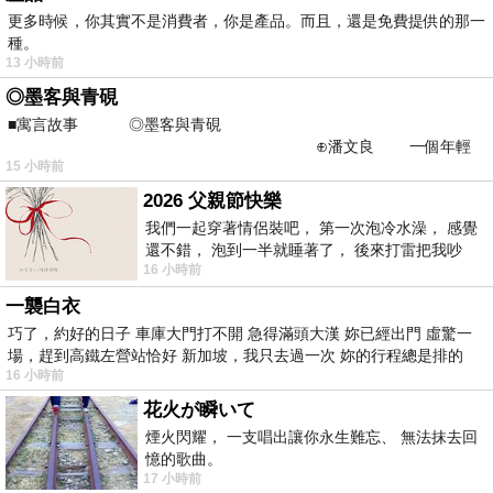
更多時候，你其實不是消費者，你是產品。而且，還是免費提供的那一
種。
13 小時前
◎墨客與青硯
■寓言故事 ◎墨客與青硯
⊕潘文良 一個年輕
15 小時前
的墨客，在京城的古玩肆裡
2026 父親節快樂
我們一起穿著情侶裝吧， 第一次泡冷水澡， 感覺
還不錯， 泡到一半就睡著了， 後來打雷把我吵
16 小時前
醒， 手
一襲白衣
巧了，約好的日子 車庫大門打不開 急得滿頭大漢 妳已經出門 虛驚一
場，趕到高鐵左營站恰好 新加坡，我只去過一次 妳的行程總是排的
16 小時前
花火が瞬いて
煙火閃耀， 一支唱出讓你永生難忘、 無法抹去回
憶的歌曲。
17 小時前