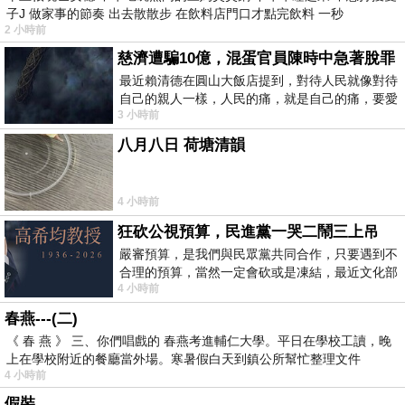
子J 做家事的節奏 出去散散步 在飲料店門口才點完飲料 一秒
2 小時前
慈濟遭騙10億，混蛋官員陳時中急著脫罪
最近賴清德在圓山大飯店提到，對待人民就像對待
自己的親人一樣，人民的痛，就是自己的痛，要愛
3 小時前
民如親，說的這麼好聽，實際上根本沒做
八月八日 荷塘清韻
4 小時前
狂砍公視預算，民進黨一哭二鬧三上吊
嚴審預算，是我們與民眾黨共同合作，只要遇到不
合理的預算，當然一定會砍或是凍結，最近文化部
4 小時前
要編列公視和Taiwan plus預算，在110年
春燕---(二)
《 春 燕 》 三、你們唱戲的 春燕考進輔仁大學。平日在學校工讀，晚
上在學校附近的餐廳當外場。寒暑假白天到鎮公所幫忙整理文件
4 小時前
假裝