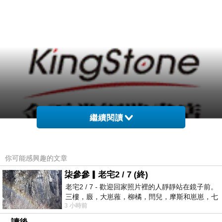
繼續閱讀
金石堂網路書店網站網址
你可能感興趣的文章
柒參參▎老宅2 / 7 (終)
老宅2 / 7 - 歡迎回家照片裡的人靜靜站在鏡子前。
三樓，廄，大崽蕥，柳橘，閆兒，摩斯和崽崽，七
3 小時前
個人整整齊齊地站在鏡框之外，如同
http://www.kingstone.com.tw