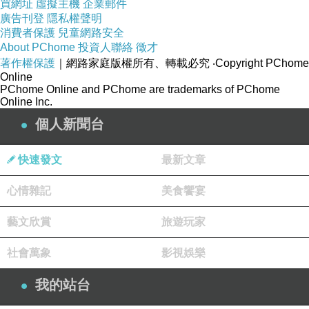
買網址
虛擬主機
企業郵件
廣告刊登
隱私權聲明
消費者保護
兒童網路安全
About PChome
投資人聯絡
徵才
著作權保護
｜網路家庭版權所有、轉載必究
‧Copyright PChome
Online
PChome Online and PChome are trademarks of PChome
《碎夢大道》
Online Inc.
個人新聞台
快速發文
最新文章
心情雜記
美食饗宴
藝文欣賞
旅遊玩家
我想起那首叫〈碎夢大道〉的歌。
社會萬象
影視娛樂
我的站台
不是龐克樂團「年輕歲月」唱的那首，而是年代更早的另
一首歌。