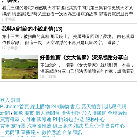
。讀後。
看完三樓的老宅2雖然明天才有後記其實中間到第三集有停更幾天才又
繼續 續更讓我那時又重新看一次因為三樓寫的故事 都需要沉浸且要帶
金石堂,金石堂網路書店,金石堂書局門市,金石堂網路書店 in la,金石堂網
2 小時前
有
路書局,金石堂門市,金石堂書店,金石堂誠品網路書店,金石堂書局,金石
我與AI討論的小說劇情(13)
堂營業時間
第十三章：被扭曲的真相 那天晚上。 堯禹舜又回到了夢境。 白色荒原
依舊寂靜。 但這一次，天空漂浮的不再只是玩家名字。 還多了
17 小時前
好書推薦《女大當家》深深感謝分享自己想法震撼讀者的作家，讓我看到不同樣貌的家庭！
不知怎的，一看到《女大當家》就想到另一本書，
深深感謝分享自己想法震撼讀者的作家，讓我看到
本站圖文皆引用自金石堂,圖文所有權皆為原所有權人所有,引用人與金
10 小時前
不同樣貌的家庭！ 《女大
石堂有合作關係！
登入
註冊
碎夢大道-金石堂網路書店
PChome首頁
線上購物
24h購物
書店
露天拍賣
比比昂代購
新聞
/
氣象
股市
個人新聞台
廣告刊登
加入聯播網
全球購物
買賣租屋
支付連
國際連
Pi 拍錢包
旅遊
服務中心
內容簡介
買車
旅行團
汽車險推薦
線上麻將
雜誌
星座命理
會員中心
一元簡訊
直播達人
數位憑證
企業簡訊