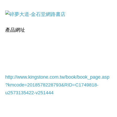
產品網址
http://www.kingstone.com.tw/book/book_page.asp
?kmcode=2018578228793&RID=C1749818-
u2573135422-v251444