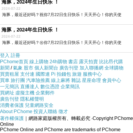
海豚，2024年生日快乐 ！
2024-07-22
海豚，最近还好吗？祝你7月22日生日快乐！天天开心！你的天使
海豚，2024年生日快乐 ！
2024-07-22
海豚，最近还好吗？㊗️你7月22日生日快乐！天天开心！你的天使
登入
註冊
PChome首頁
線上購物
24h購物
書店
露天拍賣
比比昂代購
新聞
/
氣象
股市
個人新聞台
廣告刊登
加入聯播網
全球購物
買賣租屋
支付連
國際連
Pi 拍錢包
旅遊
服務中心
買車
旅行團
汽車險推薦
線上麻將
雜誌
星座命理
會員中心
一元簡訊
直播達人
數位憑證
企業簡訊
買網址
虛擬主機
企業郵件
廣告刊登
隱私權聲明
消費者保護
兒童網路安全
About PChome
投資人聯絡
徵才
著作權保護
｜網路家庭版權所有、轉載必究
‧Copyright PChome
Online
PChome Online and PChome are trademarks of PChome