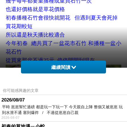
幾乎每年都要重播種或重買石竹一次
也還好價格就是草花價格
初春播種石竹會很快就開花 但遇到夏天會死掉
賞花期較短
所以還是秋天播比較適合
今年初春 總共買了一盆花市石竹 和播種一盆小
花石竹
從買來那盆不過25元 停停開開到現在
繼續閱讀
你可能感興趣的文章
2026/08/07
平時 崽崽幫忙過磅 都是玩一下玩一下 今天親自上陣 整個又被崽崽 玩
到水泄不通 塞到爆炸 / 不過從崽崽自己親
2026-08-07
初春的草地遇ㄧ小蛇