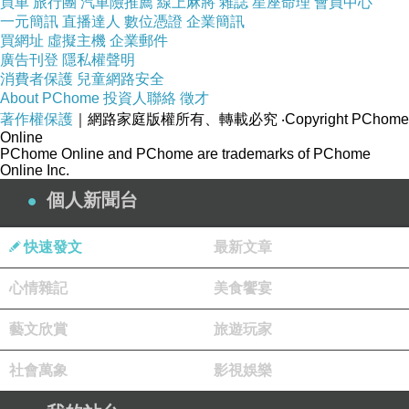
買車
旅行團
汽車險推薦
線上麻將
雜誌
星座命理
會員中心
一元簡訊
直播達人
數位憑證
企業簡訊
買網址
虛擬主機
企業郵件
廣告刊登
隱私權聲明
消費者保護
兒童網路安全
About PChome
投資人聯絡
徵才
著作權保護
｜網路家庭版權所有、轉載必究
‧Copyright PChome
Online
PChome Online and PChome are trademarks of PChome
Online Inc.
個人新聞台
快速發文
最新文章
心情雜記
美食饗宴
藝文欣賞
旅遊玩家
社會萬象
影視娛樂