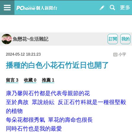
魚戀花~生活雜記
訂閱
我的
2024-05-12 18:21:23
小宇
播種的白色小花石竹近日也開了
留言 3
收藏 0
推薦 1
康乃馨與石竹都是代表母親節的花
至於典故 眾說紛紜 反正石竹科就是一種很堅毅
的植物
每朵花都很秀氣 單花的壽命也很長
同時石竹也是我的最愛