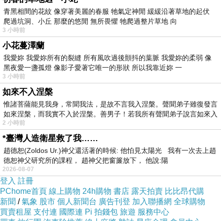
青黑相間的花紋 像穿著美麗的春服 牠氣定神閒 緩緩沿著草地的起伏
爬過坑洞、小丘 那麼的悠閒 無所畏懼 牠爬過整片草地 向
3 小時前
小花蔓澤蘭
我愛妳 我愛妳所有的裂縫 所有風吹過後顫抖的葉脈 我愛妳的柔弱 像
黑夜愛一盞孤燈 像影子愛著它唯一的形狀 所以我靠近妳 一
3 小時前
如來不入涅槃
惟諸菩薩能見我身，常聞我法，是故不言我入涅槃。聲聞弟子雖復發言
如來涅槃，而我實不入於涅槃。善男子！若我所有聲聞弟子說言如來入
近年來 我喜歡石竹清淡的花色 或是單一粉色
2 小時前
也非常喜歡純白石竹
*臺灣人造衛星救了我……
趙德恕(Zoldos Ur.)神父還活著的時候: 他怕見太陽光 我有一次去上趙
底下就是今年初春播種 最近剛開的小品種白花
德恕神父研究所的課程， 趙神父把窗簾放下， 他說:陽
石竹
2026-08-07
登入
註冊
PChome首頁
線上購物
24h購物
書店
露天拍賣
比比昂代購
新聞
/
氣象
股市
個人新聞台
廣告刊登
加入聯播網
全球購物
買賣租屋
支付連
國際連
Pi 拍錢包
旅遊
服務中心