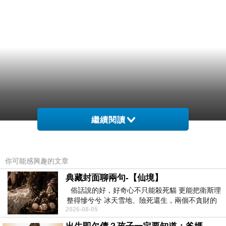
繼續閱讀
你可能感興趣的文章
典藏封面聊兩句-【仙境】
俗話說的好，好奇心不只能殺死貓 更能把衛斯理
整得慘兮兮 冰天雪地、險死還生，兩個不貪財的
2026-08-05
人尋什麼寶？ 人家追尋愛情還