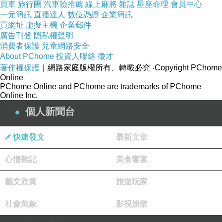
買車
旅行團
汽車險推薦
線上麻將
雜誌
星座命理
會員中心
一元簡訊
直播達人
數位憑證
企業簡訊
買網址
虛擬主機
企業郵件
廣告刊登
隱私權聲明
消費者保護
兒童網路安全
About PChome
投資人聯絡
徵才
著作權保護
｜網路家庭版權所有、轉載必究
‧Copyright PChome
Online
PChome Online and PChome are trademarks of PChome
Online Inc.
個人新聞台
快速發文
最新文章
心情雜記
美食饗宴
藝文欣賞
旅遊玩家
社會萬象
影視娛樂