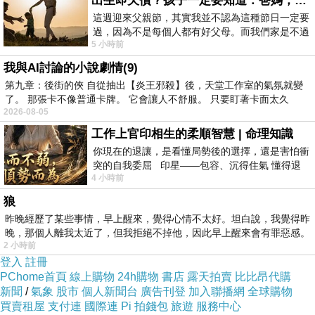
出生即欠債？孩子一定要知道：爸媽，其實我不欠你們
這週迎來父親節，其實我並不認為這種節日一定要
過，因為不是每個人都有好父母。而我們家是不過
5 小時前
節的，平時也沒什麼儀式感，生活趨近冷
我與AI討論的小說劇情(9)
第九章：後街的俠 自從抽出【炎王邪殺】後，天堂工作室的氣氛就變
了。 那張卡不像普通卡牌。 它會讓人不舒服。 只要盯著卡面太久
2026-08-05
工作上官印相生的柔順智慧 | 命理知識
你現在的退讓，是看懂局勢後的選擇，還是害怕衝
突的自我委屈 印星——包容、沉得住氣 懂得退
4 小時前
一步觀察，不會
狼
昨晚經歷了某些事情，早上醒來，覺得心情不太好。坦白說，我覺得昨
晚，那個人離我太近了，但我拒絕不掉他，因此早上醒來會有罪惡感。
2 小時前
登入
註冊
PChome首頁
線上購物
24h購物
書店
露天拍賣
比比昂代購
新聞
/
氣象
股市
個人新聞台
廣告刊登
加入聯播網
全球購物
買賣租屋
支付連
國際連
Pi 拍錢包
旅遊
服務中心