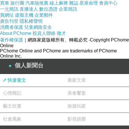
買車
旅行團
汽車險推薦
線上麻將
雜誌
星座命理
會員中心
一元簡訊
直播達人
數位憑證
企業簡訊
買網址
虛擬主機
企業郵件
廣告刊登
隱私權聲明
消費者保護
兒童網路安全
About PChome
投資人聯絡
徵才
著作權保護
｜網路家庭版權所有、轉載必究
‧Copyright PChome
Online
PChome Online and PChome are trademarks of PChome
Online Inc.
個人新聞台
快速發文
最新文章
心情雜記
美食饗宴
藝文欣賞
旅遊玩家
社會萬象
影視娛樂