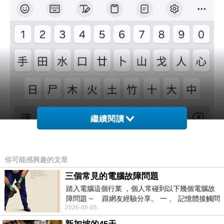
繼續閱讀
你可能感興趣的文章
三個常見的電腦故障問題
踏入電腦這個行業 ，個人常碰到以下幾個電腦故
障問題 ~ 跟網友經驗分享。 一 、 記憶體接觸問
2026-08-05
題 : 記憶體即