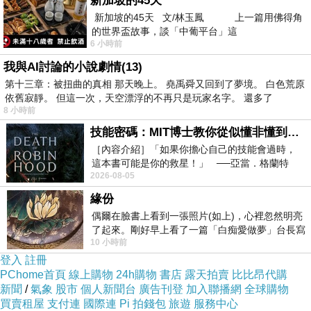
新加坡的45天
新加坡的45天 文/林玉鳳 上一篇用佛得角
的世界盃故事，談「中葡平台」這
嘔吐物
上一篇：
6 小時前
新型LINE詐騙手法橫行！「1步驟」帳號立刻被盜 下秒親友全遭殃
下一篇：
我與AI討論的小說劇情(13)
第十三章：被扭曲的真相 那天晚上。 堯禹舜又回到了夢境。 白色荒原
依舊寂靜。 但這一次，天空漂浮的不再只是玩家名字。 還多了
8 小時前
技能密碼：MIT博士教你從似懂非懂到穩定輸出，把專業變事業的職能升級攻略 /麥特．比恩(容錯)
［內容介紹］「如果你擔心自己的技能會過時，
這本書可能是你的救星！」 ──亞當．格蘭特
2026-08-05
（Adam Grant），《
緣份
偶爾在臉書上看到一張照片(如上)，心裡忽然明亮
了起來。剛好早上看了一篇「白痴愛做夢」台長寫
10 小時前
的貼文，在回顧年輕時瘋狂愛上
登入
註冊
PChome首頁
線上購物
24h購物
書店
露天拍賣
比比昂代購
新聞
/
氣象
股市
個人新聞台
廣告刊登
加入聯播網
全球購物
買賣租屋
支付連
國際連
Pi 拍錢包
旅遊
服務中心