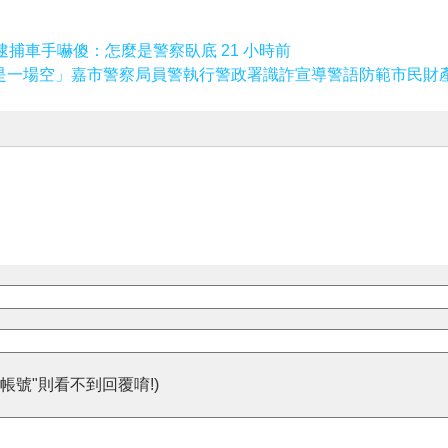
逮捕車手嚇傻：怎麼是警察臥底 21 小時前
是一場空」嘉市警察局員警執行警政署識詐宣導警語防範市民財
帳號"則看不到回覆唷!)