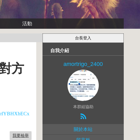
活動
自我介紹
amortrigo_2400
…對方
本群組協助
xWwrlYBHXbECx
關於本站
我要檢舉
留言板