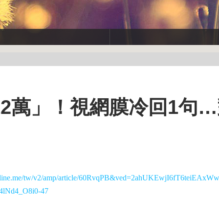
2萬」！視網膜冷回1句
ay.line.me/tw/v2/amp/article/60RvqPB&ved=2ahUKEwjI6fT6teiEA
Nd4_O8i0-47