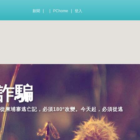
|
|
|
新聞
PChome
登入
詐騙
從柬埔寨逃亡記，必須180º改變。今天起，必須從逃