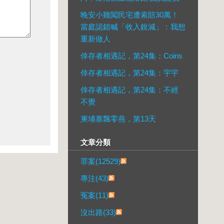
晚安小雞闖民宅遭索賠30萬！
當庭認錯喊「收入銳減」：我想
重新做人
倖存者相遇記，第24集：Coins
倖存者相遇記，第24集：宇宇
倖存者相遇記，第24集：不經
不覺
柬埔寨飄零燕，第13天
文章分類
罪案(12529)
專注(43)
冤案(11)
沒出路(33)