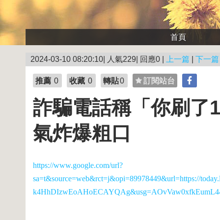
首頁
2024-03-10 08:20:10| 人氣229| 回應0 |
上一篇
|
下一篇
推薦
0
收藏
0
轉貼
0
訂閱站台
詐騙電話稱「你刷了1
氣炸爆粗口
https://www.google.com/url?
sa=t&source=web&rct=j&opi=89978449&url=https://tod
k4HhDIzwEoAHoECAYQAg&usg=AOvVaw0xfkEumL44l