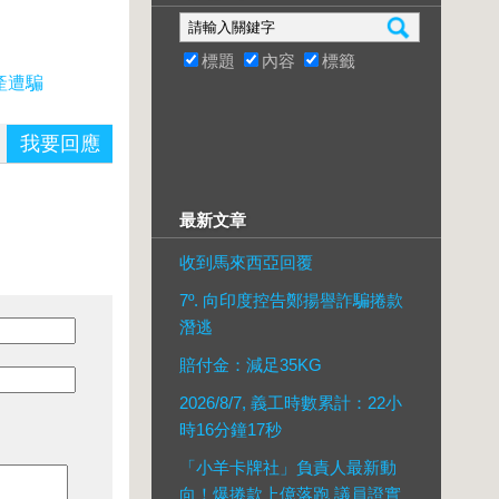
標題
內容
標籤
產遭騙
我要回應
最新文章
收到馬來西亞回覆
7º. 向印度控告鄭揚譽詐騙捲款
潛逃
賠付金：減足35KG
2026/8/7, 義工時數累計：22小
時16分鐘17秒
「小羊卡牌社」負責人最新動
向！爆捲款上億落跑 議員證實