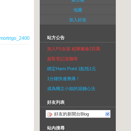
地圖
加入好友
站方公告
mortrigo_2400
加入PS女孩 組隊瘋搶2百萬
超取登記送咖啡
綁定Hami Point 1點抵1元
1分鐘快速揪痛！
成為獨立小姐的滾錢心法
好友列表
好友的新聞台Blog
站內搜尋