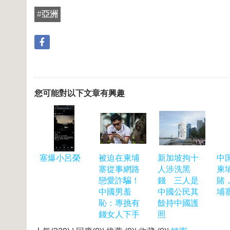
#
亞洲
您可能對以下文章有興趣
塞爆小呂榮
被迫在柬埔
新加坡拘十
中
寨從事網路
人涉洗黑
柬
戀愛詐騙！
錢 三人是
賭
中國男羞
中國公民其
埔
恥：專挑有
餘持中國護
錢女人下手
照