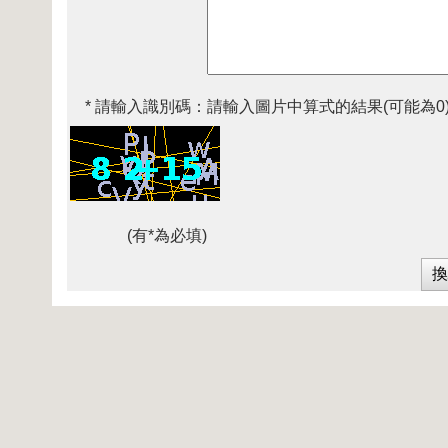
* 請輸入識別碼：
請輸入圖片中算式的結果(可能為0
(有*為必填)