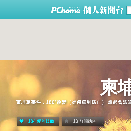
柬
柬埔寨事件，180º改變（從傳單到逃亡） 想起曾
184
13
愛的鼓勵
訂閱站台