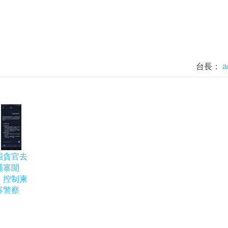
台長：
a
国貪官去
埔寨開
，控制柬
寨警察