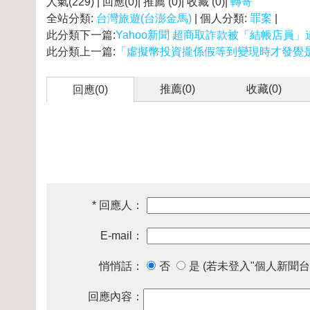
人氣(229) | 回應(0)| 推薦 (
0
)| 收藏 (
0
)|
轉寄
全站分類:
台灣旅遊(台澎金馬)
| 個人分類:
罪案
|
此分類下一篇:
Yahoo新聞 超商取詐款被「結帳店員」
此分類上一篇:
「虛擬幣投資攏係假等到變現時才發覺
推薦(
0
)
收藏(
0
)
回應(0)
* 回應人：
E-mail：
悄悄話：
否
是 (若未登入"個人新聞台
回應內容：