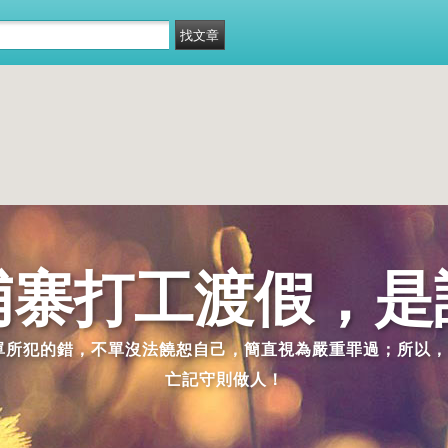
埔寨打工渡假，是
派單所犯的錯，不單沒法饒恕自己，簡直視為嚴重罪過；所以，
亡記守則做人！