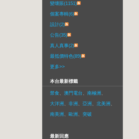
變壞賬(1151)
個案專輯(6)
設計(2)
公告(35)
真人真事(2)
最抵價特色(89)
更多
>>
本台最新標籤
禁食
、
澳門電台
、
南極洲
、
大洋洲
、
非洲
、
亞洲
、
北美洲
、
南美洲
、
歐洲
、
突破
最新回應