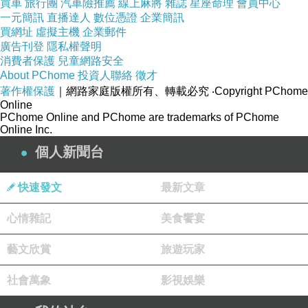
買車
旅行團
汽車險推薦
線上麻將
雜誌
星座命理
會員中心
一元簡訊
直播達人
數位憑證
企業簡訊
買網址
虛擬主機
企業郵件
廣告刊登
隱私權聲明
消費者保護
兒童網路安全
About PChome
投資人聯絡
徵才
著作權保護
｜網路家庭版權所有、轉載必究
‧Copyright PChome
Online
PChome Online and PChome are trademarks of PChome
Online Inc.
個人新聞台
快速發文
最新文章
心情雜記
美食饗宴
藝文欣賞
旅遊玩家
社會萬象
影視娛樂