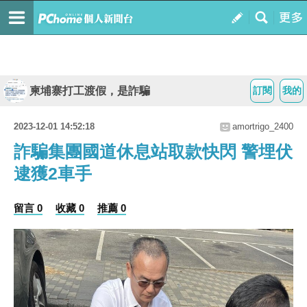
柬埔寨打工渡假，是詐騙
訂閱
我的
2023-12-01 14:52:18
amortrigo_2400
詐騙集團國道休息站取款快閃 警埋伏
逮獲2車手
留言 0
收藏 0
推薦 0