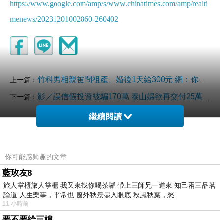
https://www.google.com/amp/s/www.chinatimes.com/amp/realti
menews/20231201002860-260402
竹科男相親被問祖產、婚後1天給300元 網：你遇到詐騙集團
上一篇：
影／誤信假投資被騙170萬 泰山婦欲再交付25萬警及阻
下一篇：
繼續閱讀
你可能感興趣的文章
藍玫友8
旅人掌櫃旅人掌櫃 我又來找你喝茶囉 帶上三師兄一道來 知己兩三品茗
論道 人生樂事，平常也 窗外秋景盡入眼底 秋風秋葉，愁
11 小時前
要不要給三樓