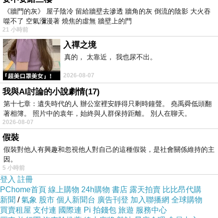
《牆門的灰》 屋子陰冷 留給牆壁去滲透 牆角的灰 倒流的陰影 大火吞
噬不了 空氣瀰漫著 燒焦的虛無 牆壁上的門
21 小時前
入禪之境
真的， 太靠近， 我也尿不出。
2026-08-07
我與AI討論的小說劇情(17)
第十七章：遺失時代的人 辦公室裡安靜得只剩時鐘聲。 堯禹舜低頭翻
著相簿。 照片中的袁年，始終與人群保持距離。 別人在聊天。
2026-08-07
假裝
假裝對他人有興趣和忽視他人對自己的這種假裝，是社會關係維持的主
因。
5 小時前
登入
註冊
PChome首頁
線上購物
24h購物
書店
露天拍賣
比比昂代購
新聞
/
氣象
股市
個人新聞台
廣告刊登
加入聯播網
全球購物
買賣租屋
支付連
國際連
Pi 拍錢包
旅遊
服務中心