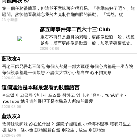
阿龍阿我 57
第一個任務很簡單，但這並不意味著它很容易。「你準備好了吧？」龍
疆問。然後他看著緋忘我努力克制住翻白眼的衝動。 「當然。從
23 小時前
彥五郎事件簿二百六十三:Club
重石不再只是歲月的累積，更能像標籤一般，標籤
越多，反而更能像是勳章一般，加冕著榮耀萬丈。
2026-08-06
習慣一如縱容，成了再難輕輕放下的罪證
藍玫友4
吾老三師兄吾老三師兄 每個人都是一部大藏經 每個心房都是一座寺院
每個視事都是一個觀想 不論大大或小小都自在 心不拘於形
2026-08-06
這個連結是本豬最愛看的肢體語言
✳️모델이 고급차 옆에서 포즈를 취하고 있다.✳️ "윤아 , YunAh" ✳️ -
YouTube 她具備的展現正是本豬為人所缺的最愛
2026-08-06
藍玫友3
玫師妹玫師妹 妳在忙什麼？ 滿院子裡瞎跑 小蟑螂不礙事 培養好生之
德 放牠一條小命 讓牠回歸自然 別殺生，放生 別讓牠進
2026-08-06