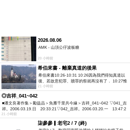
2026.08.06
AMK - 山頂公仔波板糖
20 小時前
希伯來書 - 離棄真道的後果
希伯來書10:26-10:31 10:26因為我們得知真道以
後、若故意犯罪、贖罪的祭就再沒有了． 10:27惟
21 小時前
有戰懼等候審判和那燒滅眾敵人的烈火
◎吉祥_041~042
■潘文良著作集＞勵益品＞魚雁千里共今緣＞吉祥_041~042 ▽041_吉
祥。2006.03.19.日 20:33:21▽042_吉祥。2006.03.20.一 13:47:2
21 小時前
柒參參▎老宅2 / 7 (終)