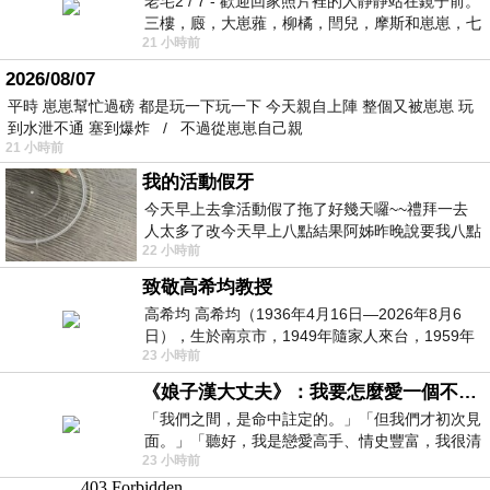
老宅2 / 7 - 歡迎回家照片裡的人靜靜站在鏡子前。
三樓，廄，大崽蕥，柳橘，閆兒，摩斯和崽崽，七
21 小時前
個人整整齊齊地站在鏡框之外，如同
2026/08/07
平時 崽崽幫忙過磅 都是玩一下玩一下 今天親自上陣 整個又被崽崽 玩
到水泄不通 塞到爆炸 / 不過從崽崽自己親
21 小時前
我的活動假牙
今天早上去拿活動假了拖了好幾天囉~~禮拜一去
人太多了改今天早上八點結果阿姊昨晚說要我八點
22 小時前
去西螺農會~回到莿桐都8點半多了
致敬高希均教授
高希均 高希均（1936年4月16日—2026年8月6
日），生於南京市，1949年隨家人來台，1959年
23 小時前
赴美深造並取得經濟發展博士學位。曾任
《娘子漢大丈夫》：我要怎麼愛一個不存在的人？
「我們之間，是命中註定的。」「但我們才初次見
面。」「聽好，我是戀愛高手、情史豐富，我很清
23 小時前
楚這種感覺，你我之間的那種感覺，現