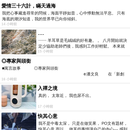
愛情三十六計，瞞天過海
我把心事藏進尋常的問候，海面平靜如昔，心中悸動無法平息。 只有
海底的潮汐知道，我的世界早已向你傾斜。
14 小時前
….
⋯⋯ 羊耳草是毛絨絨的好有趣。 。 八月開始就決
定少協助老師們後，我感到工作好輕鬆。 本來就
15 小時前
不是我的工作啊。 真
◎專家與頭銜
■寓言故事 ◎專家與頭銜
⊕潘文良 在「新創
16 小時前
之谷」裡——
入禪之境
真的， 太靠近， 我也尿不出。
17 小時前
快其心意
我不是中毒太深， 只是在做笑果， PO文有題材，
快其心意 而以， 做某些事情讓自己的內心--- 感到