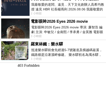
我最敬愛的老闆、遠見．天下文化創辦人高希均教
授 遠見 HBR 社長楊瑪利 2026.08.06 我最敬愛的
2 小時前
老闆、遠見．天下文化創辦人高希均教
電影眼眸2026 Eyes 2026 movie
電影眼眸2026 Eyes 2026 movie 導演: 廉智浩 編
劇 主演: 申敏兒 / 金南熙 / 李承勇 / 金英雅 電影眼
3 小時前
眸2026描述攝影師徐珍因遺
羅東林鐵：樂水驛
抵達樂水驛前會先經過5-7號隧道及橫越碼崙溪，
鐵路都是沿著溪畔修建。 樂水驛初名為濁水驛，
3 小時前
但因與臺鐵集集線車站同名，於1953