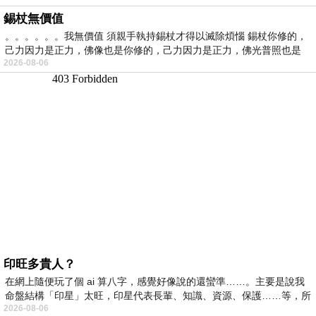
錫杖無價值
。。。。。。我無價值 須親手執持錫杖才得以滅除煩惱 錫杖你修的，
己力因力是正力，佛像也是你修的，己力因力是正力，佛光普照也是
2026-08-06
印旺多貴人？
在網上隨便玩了個 ai 算八字，感覺好像說的還蠻準……。主要是說我
命盤結構「印星」太旺，印星代表長輩、知識、資源、保護……等，所
2026-08-06