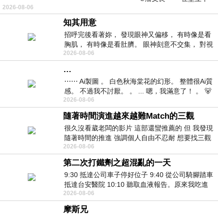
2026-08-06
仞的懸崖上，有一座遮天蔽
知其用意
招呼完後看著妳， 發現眼神又偏移， 有時像是看
胸肌， 有時像是看肚臍。 眼神刻意不交集， 對視
2026-08-06
視線不對齊， 讓我很難不
…
⋯⋯ Ai製圖 。 白色秋海棠花的幻形。 整體很Ai質
感。 不過我不討厭。 。 ... 嗯，我滿意了！ 。 🐻
2026-08-06
昨中
隨著時間演進越來越難Match的三觀
很久沒看葳老闆的影片 這部還蠻推薦的 但 我發現
隨著時間的推進 強調個人自由不忍耐 想要找三觀
2026-08-06
接近的不要說對象 連朋友都超
第二次打鐵劑之超混亂的一天
9:30 抵達公司車子停好位子 9:40 從公司騎腳踏車
抵達台安醫院 10:10 聽取血液報告。原來我吃進
2026-08-06
去的 B12 彌可保並非沒有吸收而是超
摩斯兄