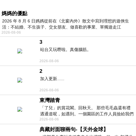
媽媽的優點
2026 年 8 月 6 日媽媽從前在《北窗內外》散文中寫到理想的遊俠生
活：不結婚、不生孩子、交女朋友、做喜歡的事業、單獨遊走江
2026-08-06
湖⋯⋯，
3
站台又玩嘢啦。真傷腦筋。
2026-08-06
2
加入更新......
2026-08-06
東灣踏青
「了兒」的賞花閣。回秋天。 那些毛毛蟲還有禮
遇通道呢，如遇到。一個園區的工作人員撿給我們
2026-08-06
細賞。
典藏封面聊兩句-【天外金球】