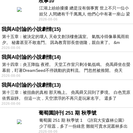
玫事10
江湖上紛紛擾擾 總是沒有個事實 世上不只一位小
娃兒 人間總有千千萬萬人 他們心中有著一座山 梁
2026-08-06
山佛山泰華衡恆嵩 一山之高
我與AI討論的小說劇情(15)
第十五章：被決定的壞人 天命文創頂樓會議室。 氣氛冷得像暴風雨前
夕。 秘書甚至不敢進門。 因為教育部長曾德隆，親自來了。 &m
2026-08-06
我與AI討論的小說劇情(14)
第十四章：炎王降臨 夜裡。 天堂工作室只剩冷氣低鳴。 堯禹舜坐在螢
幕前，盯著DreamSeed不停跳動的資料流。 門忽然被推開。 堯天
2026-08-06
我與AI討論的小說劇情(13)
第十三章：被扭曲的真相 那天晚上。 堯禹舜又回到了夢境。 白色荒原
依舊寂靜。 但這一次，天空漂浮的不再只是玩家名字。 還多了
2026-08-06
葡萄園詩刊 251 期 秋季號
葡萄園 251 期 秋季號 1 《詩寫大安森林公園》
少了喧囂，多了一份綠意 難能可貴水泥叢林多出
2026-08-06
一