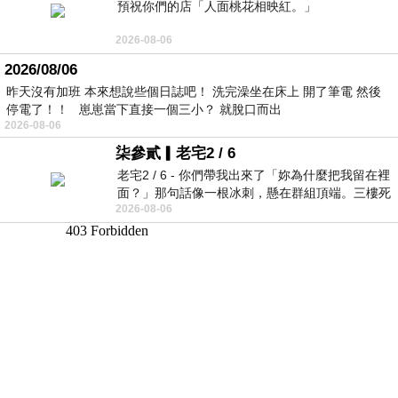
預祝你們的店「人面桃花相映紅。」
2026-08-06
2026/08/06
昨天沒有加班 本來想說些個日誌吧！ 洗完澡坐在床上 開了筆電 然後
停電了！！ 崽崽當下直接一個三小？ 就脫口而出
2026-08-06
柒參貳▎老宅2 / 6
老宅2 / 6 - 你們帶我出來了「妳為什麼把我留在裡
面？」那句話像一根冰刺，懸在群組頂端。三樓死
2026-08-06
死盯著照片裡的人。那個人確實站在