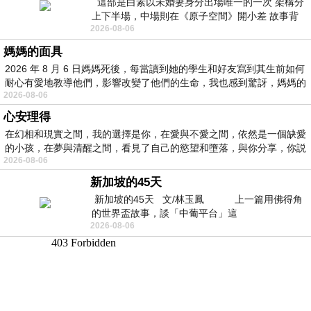
這部是白素以未婚妻身分出場唯一的一次 架構分
上下半場，中場則在《原子空間》開小差 故事背
2026-08-06
景影射西藏境外流亡 地下組織
媽媽的面具
2026 年 8 月 6 日媽媽死後，每當讀到她的學生和好友寫到其生前如何
耐心有愛地教導他們，影響改變了他們的生命，我也感到驚訝，媽媽的
2026-08-06
心安理得
在幻相和現實之間，我的選擇是你，在愛與不愛之間，依然是一個缺愛
的小孩，在夢與清醒之間，看見了自己的慾望和墮落，與你分享，你説
2026-08-06
新加坡的45天
新加坡的45天 文/林玉鳳 上一篇用佛得角
的世界盃故事，談「中葡平台」這
2026-08-06