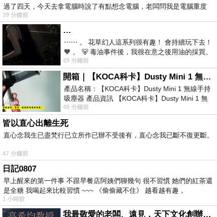
過了四天，今天去拿電腦時說了有點想念電腦，老闆問我是電腦重度
39 分鐘前
…
⋯⋯ 。 花草幻人這系列很有趣！ 會持續玩下去！
🧡 。 🐻 毒油事件後，我很在意之後用油的採買。
45 分鐘前
前天購買了我之前就很愛
開箱｜【KOCA科卡】Dusty Mini 1 無線手持吸塵器
產品名稱：【KOCA科卡】Dusty Mini 1 無線手持
吸塵器 產品資訊 【KOCA科卡】Dusty Mini 1 無
46 分鐘前
線手持吸塵器評語： 能吸、能吹兼具兩
皆以直心出離生死
直心念我生已盡梵行已立所作已辦不受後有，直心念我已斷不復更斷。
47 分鐘前
日記0807
早上醒來的第一件事 不跟早餐店阿姨們聊幾句 很不習慣 她們的紅茶還
是全糖 我喝起來比較習慣 ~~~ 《偷偷藏不住》 越看越有趣，
1 小時前
我最敬愛的老闆、遠見．天下文化創辦人高希均教授