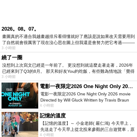
2026。08。07。
畫圖真的不適合我越畫越排斥看得懂就好了應該是說如果改天需要用到
了自然就會很厲害了現在沒心思在圖上但我還是會努力把它考過———
3 小時前
繞了一圈
沒想到上次寫文已經是一年前了。 更沒想到就這麼走著走著，2026年
已經來到了Q3的8月。 那天和好友You約吃飯，有些難為情地說「覺得
3 小時前
電影一夜限定2026 One Night Only 2026 movie
電影一夜限定2026 One Night Only 2026 movie
Directed by Will Gluck Written by Travis Braun
4 小時前
Starring Monica Barbaro
記憶的溫度
【記憶的溫度】～ 小金老師( 嚴仁鴻) 今天早上，
先送走了今天早上從北投來參觀的三台遊覽車，原
4 小時前
以為展場已經差不多要安靜下來，卻發