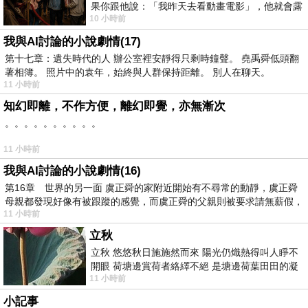
果你跟他說：「我昨天去看動畫電影」，他就會露
10 小時前
出一種慈祥的微笑，然後問你是不是陪小
我與AI討論的小說劇情(17)
第十七章：遺失時代的人 辦公室裡安靜得只剩時鐘聲。 堯禹舜低頭翻
著相簿。 照片中的袁年，始終與人群保持距離。 別人在聊天。
11 小時前
知幻即離，不作方便，離幻即覺，亦無漸次
。。。。。。。。。。
11 小時前
我與AI討論的小說劇情(16)
第16章 世界的另一面 虞正舜的家附近開始有不尋常的動靜，虞正舜
母親都發現好像有被跟蹤的感覺，而虞正舜的父親則被要求請無薪假，
11 小時前
立秋
立秋 悠悠秋日施施然而來 陽光仍熾熱得叫人睜不
開眼 荷塘邊賞荷者絡繹不絕 是塘邊荷葉田田的凝
11 小時前
望 風中飄逸的是映日荷花別樣紅
小記事