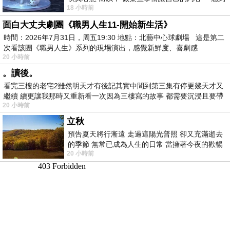
18 小時前
愉快。
面白大丈夫劇團《職男人生11-開始新生活》
時間：2026年7月31日，周五19:30 地點：北藝中心球劇場 這是第二
次看該團《職男人生》系列的現場演出，感覺新鮮度、喜劇感
20 小時前
。讀後。
看完三樓的老宅2雖然明天才有後記其實中間到第三集有停更幾天才又
繼續 續更讓我那時又重新看一次因為三樓寫的故事 都需要沉浸且要帶
20 小時前
有
立秋
預告夏天將行漸遠 走過這陽光普照 卻又充滿逝去
的季節 無常已成為人生的日常 當擁著今夜的歡暢
20 小時前
舒心 轉眼驟成昨日 而明晨 太陽