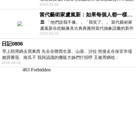
2026-08-06
向裂隙的亮處探索另一個心聲另一個共鳴的
當代藝術家盧嵐新：如果每個人都一樣，這世界該有多無聊？
🏛️ 「他們說我不像。」「我笑了。」 當代藝術家
盧嵐新在此幅兼具古典典雅與當代抽象語彙的新作
2026-08-06
中，以沈靜的藍色空間為背景，描繪了
日記0806
早上陪周媽去買東西 先去全聯買生菜、山葵、沙拉 然後走在保安市場
她買番茄、南瓜子 我與認識的攤販大姊們打招呼 又被周媽唸：
2026-08-06