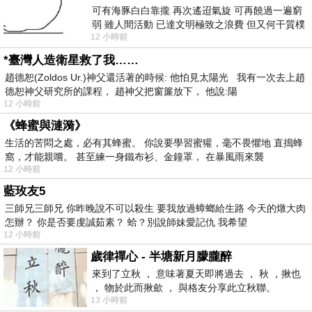
可有海豚白白靠攏 再次遙迢氣旋 可再饒過一遍窮
弱 雖人間活動 已達文明極致之浪費 但又何干質樸
12 小時前
者 只能白白陪葬
*臺灣人造衛星救了我……
趙德恕(Zoldos Ur.)神父還活著的時候: 他怕見太陽光 我有一次去上趙
德恕神父研究所的課程， 趙神父把窗簾放下， 他說:陽
12 小時前
《蜂蜜與漣漪》
生活的苦悶之處，必有其蜂蜜。 你說要學習蜜獾，毫不畏懼地 直搗蜂
窩，才能親嚐。 甚至練一身鐵布衫、金鐘罩， 在暴風雨來襲
12 小時前
藍玫友5
三師兄三師兄 你昨晚說不可以殺生 要我放過蟑螂給生路 今天的燉大肉
怎辦？ 你是否要虔誠茹素？ 蛤？別說師妹愛記仇 我希望
12 小時前
歲律禪心 - 半塘新月朦朧醉
來到了立秋 ， 意味著夏天即將過去 ， 秋 ，揪也
， 物於此而揪歛 ， 與格友分享此立秋聯。
13 小時前