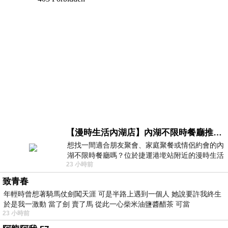
【漫時生活內湖店】內湖不限時餐廳推薦｜捷運港墘站美食，聚餐、約會、家庭聚會首選，正餐甜點一次滿足
想找一間適合朋友聚會、家庭聚餐或情侶約會的內
湖不限時餐廳嗎？位於捷運港墘站附近的漫時生活
23 小時前
內湖店，從捷運站步行約4分鐘即可抵
致青春
年輕時曾想著騎馬仗劍闖天涯 可是半路上遇到一個人 她說要許我終生
於是我一激動 當了劍 賣了馬 從此一心柴米油鹽醬醋茶 可當
23 小時前