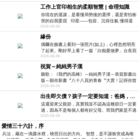
工作上官印相生的柔順智慧 | 命理知識
你現在的退讓，是看懂局勢後的選擇，還是害怕衝
突的自我委屈 印星——包容、沉得住氣 懂得退
2026-08-06
一步觀察，不會
緣份
偶爾在臉書上看到一張照片(如上)，心裡忽然明亮
了起來。剛好早上看了一篇「白痴愛做夢」台長寫
2026-08-06
的貼文，在回顧年輕時瘋狂愛上
祝賀～純純男子漢
聽歌：《我們的高峰》～純純男子漢～恭賀新書出
版～願你新書〞八十八頁的青春〞大賣！記得你曾
2026-08-06
經在我的版留言…「好讚的圖^^感覺大家
出生即欠債？孩子一定要知道：爸媽，其實我不欠你們
這週迎來父親節，其實我並不認為這種節日一定要
過，因為不是每個人都有好父母。而我們家是不過
2026-08-06
節的，平時也沒什麼儀式感，生活趨近冷
愛情三十六計，序
兵法，藏在一滴露水裡，映照日出的方向。 智慧，是不讓衝突成為唯