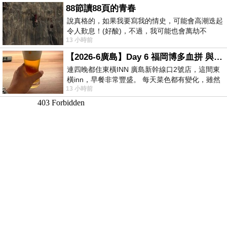
88節讀88頁的青春
說真格的，如果我要寫我的情史，可能會高潮迭起
令人歎息！(好酸)，不過，我可能也會萬劫不
13 小時前
復...，每天跪鍵盤還是被判了花心的罪
【2026-6廣島】Day 6 福岡博多血拼 與機場接送少年司機深夜對談
連四晚都住東橫INN 廣島新幹線口2號店，這間東
橫inn，早餐非常豐盛。 每天菜色都有變化，雖然
13 小時前
看到工作人員拿出料理包加熱，但