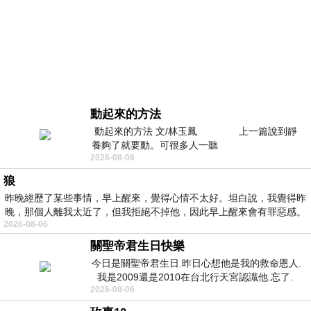
動起來的方法
動起來的方法 文/林玉鳳 上一篇說到靜
養夠了就要動。可很多人一聽
2026-08-06
狼
昨晚經歷了某些事情，早上醒來，覺得心情不太好。坦白說，我覺得昨
晚，那個人離我太近了，但我拒絕不掉他，因此早上醒來會有罪惡感。
2026-08-06
關聖帝君生日快樂
今日是關聖帝君生日.昨日心想他是我的救命恩人.
我是2009還是2010在台北行天宮認識他.忘了.
2026-08-06
一個奇摩交友的網友學