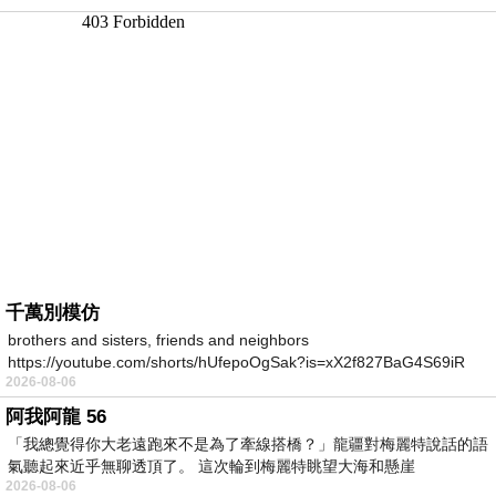
千萬別模仿
brothers and sisters, friends and neighbors
https://youtube.com/shorts/hUfepoOgSak?is=xX2f827BaG4S69iR
2026-08-06
https
阿我阿龍 56
「我總覺得你大老遠跑來不是為了牽線搭橋？」龍疆對梅麗特說話的語
氣聽起來近乎無聊透頂了。 這次輪到梅麗特眺望大海和懸崖
2026-08-06