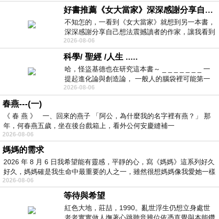
好書推薦《女大當家》深深感謝分享自己想法震撼讀者的作家，讓我看到不同樣貌的家庭！
不知怎的，一看到《女大當家》就想到另一本書，
深深感謝分享自己想法震撼讀者的作家，讓我看到
2026-08-06
不同樣貌的家庭！ 《女大
科學/ 聖經 /人生 .....
哈，怪盜基德也在研究這本書～ _ _ _ _ _ _ _ 一
提起進化論與創造論， 一般人的腦袋裡可能第一
2026-08-06
時間就有「 進化論很科
春燕---(一)
《 春 燕 》 一、回來的燕子 「阿公，為什麼我的名字裡有燕？」 那
年，何春燕五歲，坐在後台戲箱上，看外公何安慶縫補一
2026-08-06
媽媽的需求
2026 年 8 月 6 日我希望能有靈感，平靜的心，寫《媽媽》這系列好久
好久，媽媽確是我生命中最重要的人之一，雖然很想媽媽像我愛她一樣
2026-08-06
等待與希望
紅色大地，莊喆，1990。亂世浮生仍想立身處世
老老實實做人撫著心跳聽音辨位依憑直覺與本能鑽