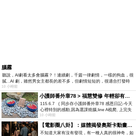
腦霧
聽說，AI劇看太多會腦霧？！連續劇，千篇一律劇情，一樣的狗血，很
膩...AI 劇，雖然男女主都長的差不多，但劇情短短的，很適合打發時
10 小時前
小護師番外章78 > 福慧雙修 年輕卻有個老靈魂 ㄑ金剛經〉podcast
115.6.7 ( 同步存小護師番外章78 感恩日記-今天
心裡特別的感動,因為選課燒腦,line A梳爬, 上完失
10 小時前
智課的她,特來傾
【電影圈八卦】：媒體揭發奧斯卡動畫項目投票醜聞！好萊塢為什麼看不起動畫電影？
不知道大家有沒有發現，有一種人真的很神奇，如