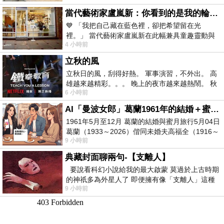
當代藝術家盧嵐新：你看到的是我的輪廓，還是你的故事？——藏在藍色裡的希望與光
💙 「我把自己藏在藍色裡，卻把希望留在光
裡。」 當代藝術家盧嵐新在此幅兼具童趣靈動與
4 小時前
抽象韻味的新作中，用湛藍的羽翼般色塊包覆著
立秋的風
立秋日的風，刮得好熱。 軍事演習，不外出。 高
雄越來越精彩。。。 晚上的夜市越來越熱鬧。 秋
6 小時前
天的風刮得很熱 夜遊消暑熱。。。
AI「曼波女郎」葛蘭1961年的結婚＋蜜月旅行 #戀上老電影 #葛蘭 #粟子
1961年5月至12月 葛蘭的結婚與蜜月旅行5月04日
葛蘭（1933～2026）偕同未婚夫高福全（1916～
9 小時前
2004）乘郵輪赴倫敦6月15日於英國倫敦St.S
典藏封面聊兩句-【支離人】
要說看科幻小說給我的最大啟蒙 莫過於上古時期
的神祇多為外星人了 即便擁有像「支離人」這種
9 小時前
驚世駭俗的神通法門 也未必讀