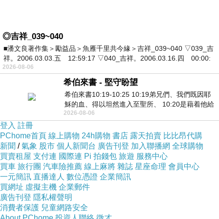
◎吉祥_039~040
■潘文良著作集＞勵益品＞魚雁千里共今緣＞吉祥_039~040 ▽039_吉
祥。2006.03.03.五 12:59:17 ▽040_吉祥。2006.03.16.四 00:00:
2026-08-06
希伯來書 - 堅守盼望
希伯來書10:19-10:25 10:19弟兄們、我們既因耶
穌的血、得以坦然進入至聖所、 10:20是藉着他給
2026-08-06
我們開了一條又新又活的路從幔子經過
登入
註冊
PChome首頁
線上購物
24h購物
書店
露天拍賣
比比昂代購
新聞
/
氣象
股市
個人新聞台
廣告刊登
加入聯播網
全球購物
買賣租屋
支付連
國際連
Pi 拍錢包
旅遊
服務中心
買車
旅行團
汽車險推薦
線上麻將
雜誌
星座命理
會員中心
一元簡訊
直播達人
數位憑證
企業簡訊
買網址
虛擬主機
企業郵件
廣告刊登
隱私權聲明
消費者保護
兒童網路安全
About PChome
投資人聯絡
徵才