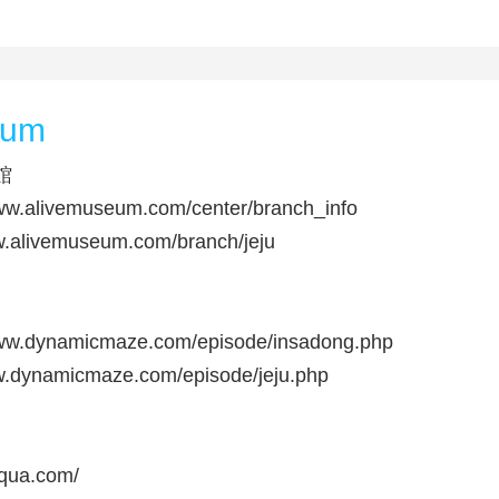
eum
館
.alivemuseum.com/center/branch_info
alivemuseum.com/branch/jeju
.dynamicmaze.com/episode/insadong.php
dynamicmaze.com/episode/jeju.php
aqua.com/