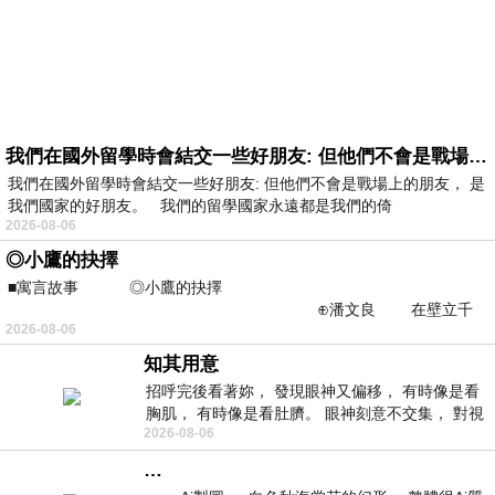
我們在國外留學時會結交一些好朋友: 但他們不會是戰場上的朋友
我們在國外留學時會結交一些好朋友: 但他們不會是戰場上的朋友， 是
我們國家的好朋友。 我們的留學國家永遠都是我們的倚
2026-08-06
◎小鷹的抉擇
■寓言故事 ◎小鷹的抉擇
⊕潘文良 在壁立千
2026-08-06
仞的懸崖上，有一座遮天蔽
知其用意
招呼完後看著妳， 發現眼神又偏移， 有時像是看
胸肌， 有時像是看肚臍。 眼神刻意不交集， 對視
2026-08-06
視線不對齊， 讓我很難不
…