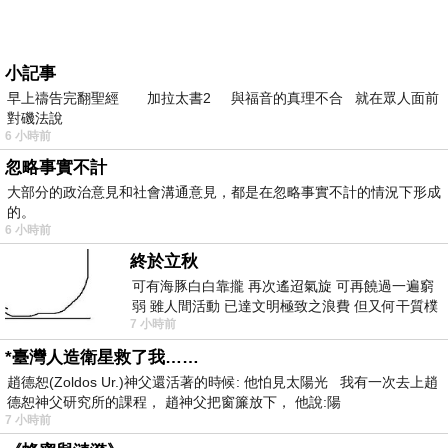
小記事
早上禱告完翻聖經 加拉太書2 與福音的真理不合 就在眾人面前
對磯法說
6 小時前
忽略事實不計
大部分的政治意見和社會溝通意見，都是在忽略事實不計的情況下形成
的。
6 小時前
終於立秋
可有海豚白白靠攏 再次遙迢氣旋 可再饒過一遍窮
弱 雖人間活動 已達文明極致之浪費 但又何干質樸
7 小時前
者 只能白白陪葬
*臺灣人造衛星救了我……
趙德恕(Zoldos Ur.)神父還活著的時候: 他怕見太陽光 我有一次去上趙
德恕神父研究所的課程， 趙神父把窗簾放下， 他說:陽
7 小時前