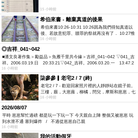
15 小時前
希伯來書 - 離棄真道的後果
希伯來書10:26-10:31 10:26因為我們得知真道以
後、若故意犯罪、贖罪的祭就再沒有了． 10:27惟
16 小時前
有戰懼等候審判和那燒滅眾敵人的烈火
◎吉祥_041~042
■潘文良著作集＞勵益品＞魚雁千里共今緣＞吉祥_041~042 ▽041_吉
祥。2006.03.19.日 20:33:21▽042_吉祥。2006.03.20.一 13:47:2
16 小時前
柒參參▎老宅2 / 7 (終)
老宅2 / 7 - 歡迎回家照片裡的人靜靜站在鏡子前。
三樓，廄，大崽蕥，柳橘，閆兒，摩斯和崽崽，七
16 小時前
個人整整齊齊地站在鏡框之外，如同
2026/08/07
平時 崽崽幫忙過磅 都是玩一下玩一下 今天親自上陣 整個又被崽崽 玩
到水泄不通 塞到爆炸 / 不過從崽崽自己親
16 小時前
我的活動假牙