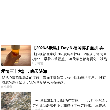
【2026-6廣島】Day 6 福岡博多血拼 與機場接送少年司機深夜對談
連四晚都住東橫INN 廣島新幹線口2號店，這間東
橫inn，早餐非常豐盛。 每天菜色都有變化，雖然
8 小時前
看到工作人員拿出料理包加熱，但
愛情三十六計，瞞天過海
我把心事藏進尋常的問候，海面平靜如昔，心中悸動無法平息。 只有
海底的潮汐知道，我的世界早已向你傾斜。
9 小時前
….
⋯⋯ 羊耳草是毛絨絨的好有趣。 。 八月開始就決
定少協助老師們後，我感到工作好輕鬆。 本來就
9 小時前