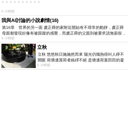
。。。。。。。。。。
6 小時前
我與AI討論的小說劇情(16)
第16章 世界的另一面 虞正舜的家附近開始有不尋常的動靜，虞正舜
母親都發現好像有被跟蹤的感覺，而虞正舜的父親則被要求請無薪假，
6 小時前
立秋
立秋 悠悠秋日施施然而來 陽光仍熾熱得叫人睜不
開眼 荷塘邊賞荷者絡繹不絕 是塘邊荷葉田田的凝
6 小時前
望 風中飄逸的是映日荷花別樣紅