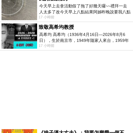
今天早上去拿活動假了拖了好幾天囉~~禮拜一去
人太多了改今天早上八點結果阿姊昨晚說要我八點
17 小時前
去西螺農會~回到莿桐都8點半多了
致敬高希均教授
高希均 高希均（1936年4月16日—2026年8月6
日），生於南京市，1949年隨家人來台，1959年
17 小時前
赴美深造並取得經濟發展博士學位。曾任
《娘子漢大丈夫》：我要怎麼愛一個不存在的人？