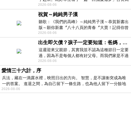
2026-08-06
的貼文，在回顧年輕時瘋狂愛上
祝賀～純純男子漢
聽歌：《我們的高峰》～純純男子漢～恭賀新書出
版～願你新書〞八十八頁的青春〞大賣！記得你曾
2026-08-06
經在我的版留言…「好讚的圖^^感覺大家
出生即欠債？孩子一定要知道：爸媽，其實我不欠你們
這週迎來父親節，其實我並不認為這種節日一定要
過，因為不是每個人都有好父母。而我們家是不過
2026-08-06
節的，平時也沒什麼儀式感，生活趨近冷
愛情三十六計，序
兵法，藏在一滴露水裡，映照日出的方向。 智慧，是不讓衝突成為唯
一的答案。 進退之間，為自己留下一條生路，也為他人留下一分餘地
2026-08-06