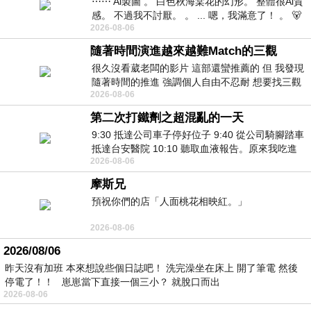
⋯⋯ Ai製圖 。 白色秋海棠花的幻形。 整體很Ai質
感。 不過我不討厭。 。 ... 嗯，我滿意了！ 。 🐻
2026-08-06
昨中
隨著時間演進越來越難Match的三觀
很久沒看葳老闆的影片 這部還蠻推薦的 但 我發現
隨著時間的推進 強調個人自由不忍耐 想要找三觀
2026-08-06
接近的不要說對象 連朋友都超
第二次打鐵劑之超混亂的一天
9:30 抵達公司車子停好位子 9:40 從公司騎腳踏車
抵達台安醫院 10:10 聽取血液報告。原來我吃進
2026-08-06
去的 B12 彌可保並非沒有吸收而是超
摩斯兄
預祝你們的店「人面桃花相映紅。」
2026-08-06
2026/08/06
昨天沒有加班 本來想說些個日誌吧！ 洗完澡坐在床上 開了筆電 然後
停電了！！ 崽崽當下直接一個三小？ 就脫口而出
2026-08-06