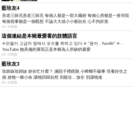
藍玫友4
吾老三師兄吾老三師兄 每個人都是一部大藏經 每個心房都是一座寺院
每個視事都是一個觀想 不論大大或小小都自在 心不拘於形
19 小時前
這個連結是本豬最愛看的肢體語言
✳️모델이 고급차 옆에서 포즈를 취하고 있다.✳️ "윤아 , YunAh" ✳️ -
YouTube 她具備的展現正是本豬為人所缺的最愛
20 小時前
藍玫友3
玫師妹玫師妹 妳在忙什麼？ 滿院子裡瞎跑 小蟑螂不礙事 培養好生之
德 放牠一條小命 讓牠回歸自然 別殺生，放生 別讓牠進
20 小時前