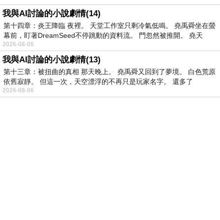
我與AI討論的小說劇情(14)
第十四章：炎王降臨 夜裡。 天堂工作室只剩冷氣低鳴。 堯禹舜坐在螢
幕前，盯著DreamSeed不停跳動的資料流。 門忽然被推開。 堯天
2026-08-06
我與AI討論的小說劇情(13)
第十三章：被扭曲的真相 那天晚上。 堯禹舜又回到了夢境。 白色荒原
依舊寂靜。 但這一次，天空漂浮的不再只是玩家名字。 還多了
2026-08-06