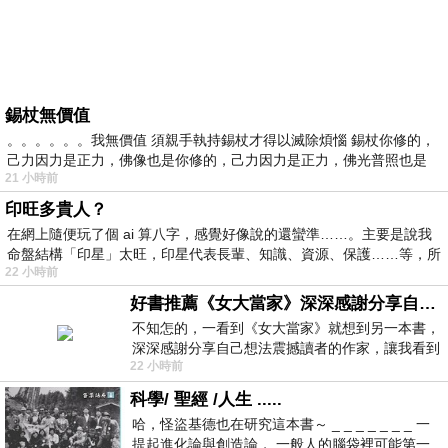
錫杖無價值
。。。。。。我無價值 須親手執持錫杖才得以滅除煩惱 錫杖你修的，
己力因力是正力，佛像也是你修的，己力因力是正力，佛光普照也是
21 小時前
印旺多貴人？
在網上隨便玩了個 ai 算八字，感覺好像說的還蠻準……。主要是說我
命盤結構「印星」太旺，印星代表長輩、知識、資源、保護……等，所
22 小時前
好書推薦《女大當家》深深感謝分享自己想法震撼讀者的作家，讓我看到不同樣貌的家庭！
不知怎的，一看到《女大當家》就想到另一本書，
深深感謝分享自己想法震撼讀者的作家，讓我看到
22 小時前
不同樣貌的家庭！ 《女大
科學/ 聖經 /人生 .....
哈，怪盜基德也在研究這本書～ _ _ _ _ _ _ _ 一
提起進化論與創造論， 一般人的腦袋裡可能第一