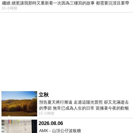
繼續 續更讓我那時又重新看一次因為三樓寫的故事 都需要沉浸且要帶
15 小時前
有
立秋
預告夏天將行漸遠 走過這陽光普照 卻又充滿逝去
的季節 無常已成為人生的日常 當擁著今夜的歡暢
15 小時前
舒心 轉眼驟成昨日 而明晨 太陽
2026.08.06
AMK - 山頂公仔波板糖