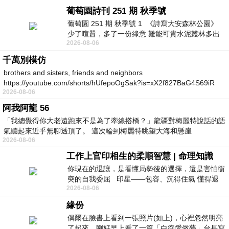
葡萄園詩刊 251 期 秋季號
葡萄園 251 期 秋季號 1 《詩寫大安森林公園》
少了喧囂，多了一份綠意 難能可貴水泥叢林多出
2026-08-06
一
千萬別模仿
brothers and sisters, friends and neighbors
https://youtube.com/shorts/hUfepoOgSak?is=xX2f827BaG4S69iR
2026-08-06
https
阿我阿龍 56
「我總覺得你大老遠跑來不是為了牽線搭橋？」龍疆對梅麗特說話的語
氣聽起來近乎無聊透頂了。 這次輪到梅麗特眺望大海和懸崖
2026-08-06
工作上官印相生的柔順智慧 | 命理知識
你現在的退讓，是看懂局勢後的選擇，還是害怕衝
突的自我委屈 印星——包容、沉得住氣 懂得退
2026-08-06
一步觀察，不會
緣份
偶爾在臉書上看到一張照片(如上)，心裡忽然明亮
了起來。剛好早上看了一篇「白痴愛做夢」台長寫