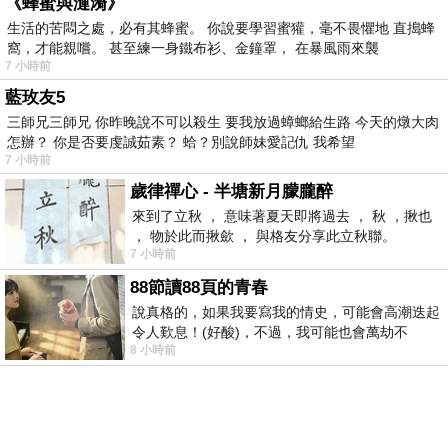
《蜂蜜與漣漪》
生活的苦悶之處，必有其蜂蜜。 你說要學習蜜獾，毫不畏懼地 直搗蜂
窩，才能親嚐。 甚至練一身鐵布衫、金鐘罩， 在暴風雨來襲
7 小時前
藍玫友5
三師兄三師兄 你昨晚說不可以殺生 要我放過蟑螂給生路 今天的燉大肉
怎辦？ 你是否要虔誠茹素？ 蛤？別說師妹愛記仇 我希望
7 小時前
歲律禪心 - 半塘新月朦朧醉
來到了立秋 ， 意味著夏天即將過去 ， 秋 ，揪也
， 物於此而揪歛 ， 與格友分享此立秋聯。
7 小時前
88節讀88頁的青春
說真格的，如果我要寫我的情史，可能會高潮迭起
令人歎息！(好酸)，不過，我可能也會萬劫不
8 小時前
復...，每天跪鍵盤還是被判了花心的罪