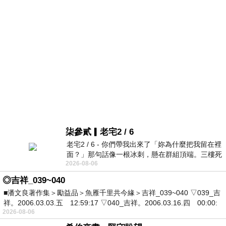
柒參貳▎老宅2 / 6
老宅2 / 6 - 你們帶我出來了「妳為什麼把我留在裡
面？」那句話像一根冰刺，懸在群組頂端。三樓死
2026-08-06
死盯著照片裡的人。那個人確實站在
◎吉祥_039~040
■潘文良著作集＞勵益品＞魚雁千里共今緣＞吉祥_039~040 ▽039_吉
祥。2006.03.03.五 12:59:17 ▽040_吉祥。2006.03.16.四 00:00:
2026-08-06