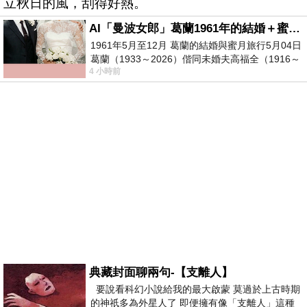
立秋日的風，刮得好熱。
AI「曼波女郎」葛蘭1961年的結婚＋蜜月旅行 #戀上老電影 #葛蘭 #粟子
1961年5月至12月 葛蘭的結婚與蜜月旅行5月04日
葛蘭（1933～2026）偕同未婚夫高福全（1916～
4 小時前
2004）乘郵輪赴倫敦6月15日於英國倫敦St.S
典藏封面聊兩句-【支離人】
要說看科幻小說給我的最大啟蒙 莫過於上古時期
的神祇多為外星人了 即便擁有像「支離人」這種