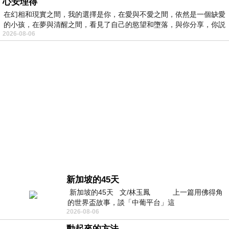
心安理得
在幻相和現實之間，我的選擇是你，在愛與不愛之間，依然是一個缺愛
的小孩，在夢與清醒之間，看見了自己的慾望和墮落，與你分享，你説
2026-08-06
新加坡的45天
新加坡的45天 文/林玉鳳 上一篇用佛得角
的世界盃故事，談「中葡平台」這
2026-08-06
動起來的方法