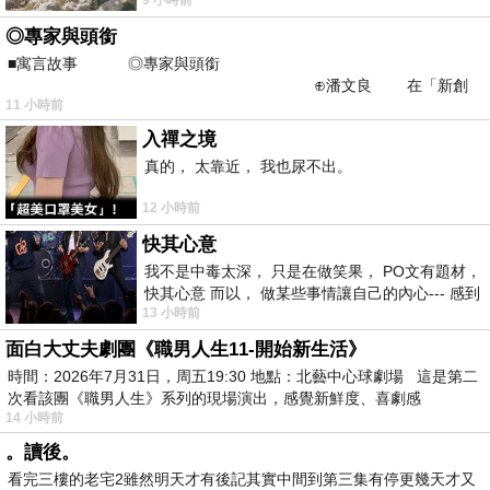
不是我的工作啊。 真
◎專家與頭銜
■寓言故事 ◎專家與頭銜
⊕潘文良 在「新創
11 小時前
之谷」裡——
入禪之境
真的， 太靠近， 我也尿不出。
12 小時前
快其心意
我不是中毒太深， 只是在做笑果， PO文有題材，
快其心意 而以， 做某些事情讓自己的內心--- 感到
13 小時前
愉快。
面白大丈夫劇團《職男人生11-開始新生活》
時間：2026年7月31日，周五19:30 地點：北藝中心球劇場 這是第二
次看該團《職男人生》系列的現場演出，感覺新鮮度、喜劇感
14 小時前
。讀後。
看完三樓的老宅2雖然明天才有後記其實中間到第三集有停更幾天才又