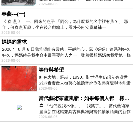
2026-08-06
時間就有「 進化論很科
春燕---(一)
《 春 燕 》 一、回來的燕子 「阿公，為什麼我的名字裡有燕？」 那
年，何春燕五歲，坐在後台戲箱上，看外公何安慶縫補一
2026-08-06
媽媽的需求
2026 年 8 月 6 日我希望能有靈感，平靜的心，寫《媽媽》這系列好久
好久，媽媽確是我生命中最重要的人之一，雖然很想媽媽像我愛她一樣
2026-08-06
等待與希望
紅色大地，莊喆，1990。亂世浮生仍想立身處世
老老實實做人撫著心跳聽音辨位依憑直覺與本能鑽
2026-08-06
向裂隙的亮處探索另一個心聲另一個共鳴的
當代藝術家盧嵐新：如果每個人都一樣，這世界該有多無聊？
🏛️ 「他們說我不像。」「我笑了。」 當代藝術家
盧嵐新在此幅兼具古典典雅與當代抽象語彙的新作
2026-08-06
中，以沈靜的藍色空間為背景，描繪了