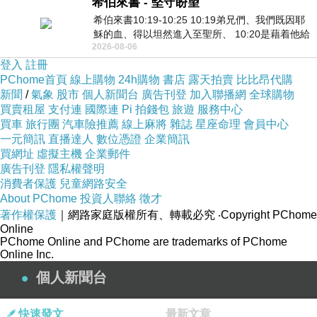
希伯來書 - 堅守盼望
希伯來書10:19-10:25 10:19弟兄們、我們既因耶
穌的血、得以坦然進入至聖所、 10:20是藉着他給
2026-08-06
我們開了一條又新又活的路從幔子經過
登入
註冊
PChome首頁
線上購物
24h購物
書店
露天拍賣
比比昂代購
新聞
/
氣象
股市
個人新聞台
廣告刊登
加入聯播網
全球購物
買賣租屋
支付連
國際連
Pi 拍錢包
旅遊
服務中心
買車
旅行團
汽車險推薦
線上麻將
雜誌
星座命理
會員中心
一元簡訊
直播達人
數位憑證
企業簡訊
買網址
虛擬主機
企業郵件
廣告刊登
隱私權聲明
消費者保護
兒童網路安全
About PChome
投資人聯絡
徵才
著作權保護
｜網路家庭版權所有、轉載必究
‧Copyright PChome
Online
PChome Online and PChome are trademarks of PChome
Online Inc.
個人新聞台
快速發文
最新文章