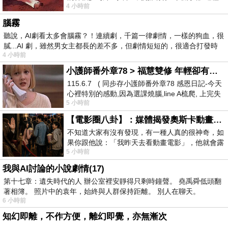
4 小時前
驚世駭俗的神通法門 也未必讀
腦霧
聽說，AI劇看太多會腦霧？！連續劇，千篇一律劇情，一樣的狗血，很
膩...AI 劇，雖然男女主都長的差不多，但劇情短短的，很適合打發時
4 小時前
小護師番外章78 > 福慧雙修 年輕卻有個老靈魂 ㄑ金剛經〉podcast
115.6.7 ( 同步存小護師番外章78 感恩日記-今天
心裡特別的感動,因為選課燒腦,line A梳爬, 上完失
5 小時前
智課的她,特來傾
【電影圈八卦】：媒體揭發奧斯卡動畫項目投票醜聞！好萊塢為什麼看不起動畫電影？
不知道大家有沒有發現，有一種人真的很神奇，如
果你跟他說：「我昨天去看動畫電影」，他就會露
5 小時前
出一種慈祥的微笑，然後問你是不是陪小
我與AI討論的小說劇情(17)
第十七章：遺失時代的人 辦公室裡安靜得只剩時鐘聲。 堯禹舜低頭翻
著相簿。 照片中的袁年，始終與人群保持距離。 別人在聊天。
6 小時前
知幻即離，不作方便，離幻即覺，亦無漸次