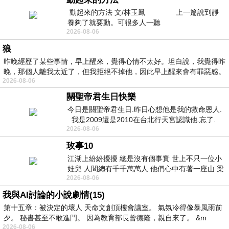
動起來的方法 文/林玉鳳 上一篇說到靜
養夠了就要動。可很多人一聽
2026-08-06
狼
昨晚經歷了某些事情，早上醒來，覺得心情不太好。坦白說，我覺得昨
晚，那個人離我太近了，但我拒絕不掉他，因此早上醒來會有罪惡感。
2026-08-06
關聖帝君生日快樂
今日是關聖帝君生日.昨日心想他是我的救命恩人.
我是2009還是2010在台北行天宮認識他.忘了.
2026-08-06
一個奇摩交友的網友學
玫事10
江湖上紛紛擾擾 總是沒有個事實 世上不只一位小
娃兒 人間總有千千萬萬人 他們心中有著一座山 梁
2026-08-06
山佛山泰華衡恆嵩 一山之高
我與AI討論的小說劇情(15)
第十五章：被決定的壞人 天命文創頂樓會議室。 氣氛冷得像暴風雨前
夕。 秘書甚至不敢進門。 因為教育部長曾德隆，親自來了。 &m
2026-08-06