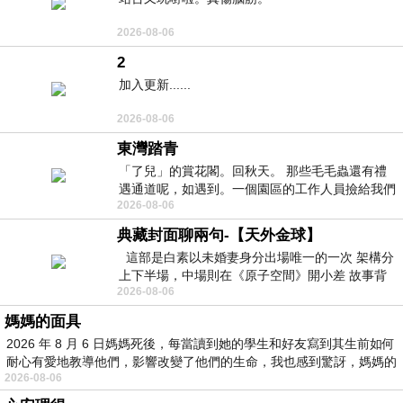
2026-08-06
2
加入更新......
2026-08-06
東灣踏青
「了兒」的賞花閣。回秋天。 那些毛毛蟲還有禮
遇通道呢，如遇到。一個園區的工作人員撿給我們
2026-08-06
細賞。
典藏封面聊兩句-【天外金球】
這部是白素以未婚妻身分出場唯一的一次 架構分
上下半場，中場則在《原子空間》開小差 故事背
2026-08-06
景影射西藏境外流亡 地下組織
媽媽的面具
2026 年 8 月 6 日媽媽死後，每當讀到她的學生和好友寫到其生前如何
耐心有愛地教導他們，影響改變了他們的生命，我也感到驚訝，媽媽的
2026-08-06