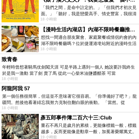
「我們之間，是命中註定的。」「但我們才初次見
面。」「聽好，我是戀愛高手、情史豐富，我很清
18 小時前
楚這種感覺，你我之間的那種感覺，現
【漫時生活內湖店】內湖不限時餐廳推薦｜捷運港墘站美食，聚餐、約會、家庭聚會首選，正餐甜點一次滿足
想找一間適合朋友聚會、家庭聚餐或情侶約會的內
湖不限時餐廳嗎？位於捷運港墘站附近的漫時生活
18 小時前
內湖店，從捷運站步行約4分鐘即可抵
致青春
年輕時曾想著騎馬仗劍闖天涯 可是半路上遇到一個人 她說要許我終生
於是我一激動 當了劍 賣了馬 從此一心柴米油鹽醬醋茶 可當
18 小時前
阿龍阿我 57
第一個任務很簡單，但這並不意味著它很容易。「你準備好了吧？」龍
疆問。然後他看著緋忘我努力克制住翻白眼的衝動。 「當然。從
18 小時前
彥五郎事件簿二百六十三:Club
重石不再只是歲月的累積，更能像標籤一般，標籤
越多，反而更能像是勳章一般，加冕著榮耀萬丈。
19 小時前
習慣一如縱容，成了再難輕輕放下的罪證