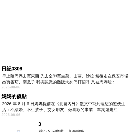
日記0806
早上陪周媽去買東西 先去全聯買生菜、山葵、沙拉 然後走在保安市場
她買番茄、南瓜子 我與認識的攤販大姊們打招呼 又被周媽唸：
2026-08-06
媽媽的優點
2026 年 8 月 6 日媽媽從前在《北窗內外》散文中寫到理想的遊俠生
活：不結婚、不生孩子、交女朋友、做喜歡的事業、單獨遊走江
2026-08-06
湖⋯⋯，
3
站台又玩嘢啦。真傷腦筋。