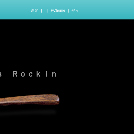
|
|
|
新聞
PChome
登入
ｓ Ｒｏｃｋｉｎ