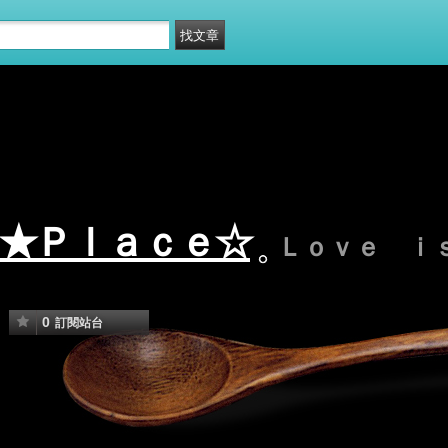
★Ｐｌａｃｅ☆
Ｌｏｖｅ ｉ
0
訂閱站台