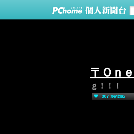
〒Ｏｎｅ
ｇ！！！
307
愛的鼓勵