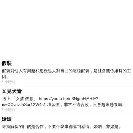
假裝
假裝對他人有興趣和忽視他人對自己的這種假裝，是社會關係維持的主
因。
5 小時前
又見犬青
送上 「女孩 依賴」 https://youtu.be/o3NgmHjAHiE?
is=CCvsvJhSur12W4s1 壞習慣，非常不適合改，只會越來越依賴。
5 小時前
我害怕的
婚姻
維持關係的目的是合作，不要什麼事都講到感情。婚姻，亦如是。