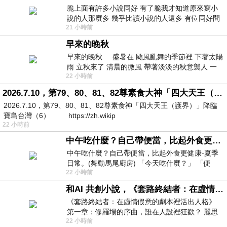
脆上面有許多小說同好 有了脆我才知道原來寫小
說的人那麼多 幾乎比讀小說的人還多 有位同好問
21 小時前
了一個問題 她說為什麼高中文學獎的
早來的晚秋
早來的晚秋 盛暑在 颱風亂舞的季節裡 下著太陽
雨 立秋來了 清晨的微風 帶著淡淡的秋意襲人 一
22 小時前
下子 又被赤
2026.7.10，第79、80、81、82尊素食大神「四大天王（護界）」降臨寶島台灣（6）
2026.7.10，第79、80、81、82尊素食神「四大天王（護界）」降臨
寶島台灣（6） https://zh.wikip
22 小時前
中午吃什麼？自己帶便當，比起外食更健康-夏季日常。(舞動馬尾廚房)
中午吃什麼？自己帶便當，比起外食更健康-夏季
日常。(舞動馬尾廚房) 「今天吃什麼？」 「便
22 小時前
當？麵？還是炒飯？」 每天都在選擇
和AI 共創小說，《套路終結者：在虛情假意的劇本裡活出人格》
《套路終結者：在虛情假意的劇本裡活出人格》
第一章：修羅場的序曲，誰在人設裡狂歡？ 麗思
22 小時前
卡爾頓酒店的總統套房內，燈光昏