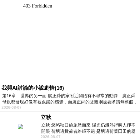
我與AI討論的小說劇情(16)
第16章 世界的另一面 虞正舜的家附近開始有不尋常的動靜，虞正舜
母親都發現好像有被跟蹤的感覺，而虞正舜的父親則被要求請無薪假，
2026-08-07
立秋
立秋 悠悠秋日施施然而來 陽光仍熾熱得叫人睜不
開眼 荷塘邊賞荷者絡繹不絕 是塘邊荷葉田田的凝
2026-08-07
望 風中飄逸的是映日荷花別樣紅