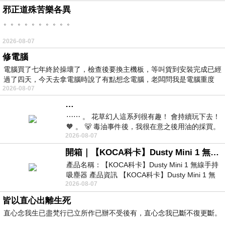
邪正道殊苦樂各異
。。。。。。。。。。
2026-08-07
修電腦
電腦買了七年終於操壞了，檢查後要換主機板，等叫貨到安裝完成已經
過了四天，今天去拿電腦時說了有點想念電腦，老闆問我是電腦重度
2026-08-07
…
⋯⋯ 。 花草幻人這系列很有趣！ 會持續玩下去！
🧡 。 🐻 毒油事件後，我很在意之後用油的採買。
2026-08-07
前天購買了我之前就很愛
開箱｜【KOCA科卡】Dusty Mini 1 無線手持吸塵器
產品名稱：【KOCA科卡】Dusty Mini 1 無線手持
吸塵器 產品資訊 【KOCA科卡】Dusty Mini 1 無
2026-08-07
線手持吸塵器評語： 能吸、能吹兼具兩
皆以直心出離生死
直心念我生已盡梵行已立所作已辦不受後有，直心念我已斷不復更斷。