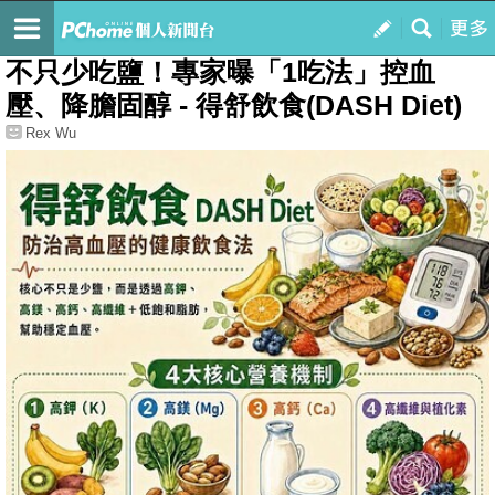
我的
最新文章
不只少吃鹽！專家曝「1吃法」控血
壓、降膽固醇 - 得舒飲食(DASH Diet)
Rex Wu