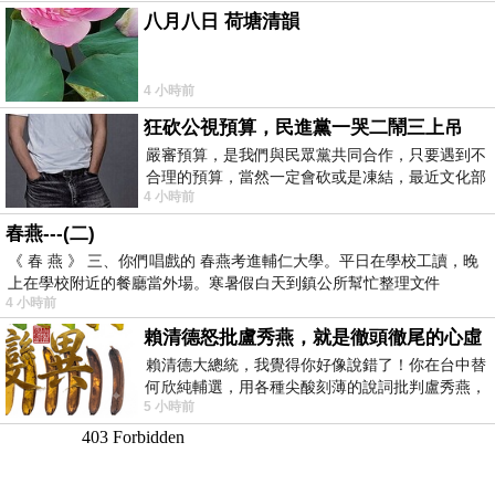
八月八日 荷塘清韻
4 小時前
狂砍公視預算，民進黨一哭二鬧三上吊
嚴審預算，是我們與民眾黨共同合作，只要遇到不
合理的預算，當然一定會砍或是凍結，最近文化部
4 小時前
要編列公視和Taiwan plus預算，在110年
春燕---(二)
《 春 燕 》 三、你們唱戲的 春燕考進輔仁大學。平日在學校工讀，晚
上在學校附近的餐廳當外場。寒暑假白天到鎮公所幫忙整理文件
4 小時前
賴清德怒批盧秀燕，就是徹頭徹尾的心虛
賴清德大總統，我覺得你好像說錯了！你在台中替
何欣純輔選，用各種尖酸刻薄的說詞批判盧秀燕，
5 小時前
罵她施政滿意度輸給陳其邁，甚至還說盧