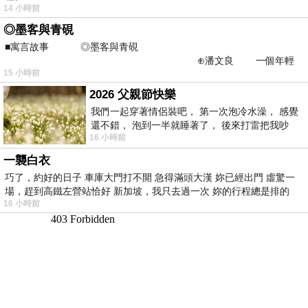
14 小時前
◎墨客與青硯
■寓言故事 ◎墨客與青硯
⊕潘文良 一個年輕
15 小時前
的墨客，在京城的古玩肆裡
2026 父親節快樂
我們一起穿著情侶裝吧， 第一次泡冷水澡， 感覺
還不錯， 泡到一半就睡著了， 後來打雷把我吵
16 小時前
醒， 手
一襲白衣
巧了，約好的日子 車庫大門打不開 急得滿頭大漢 妳已經出門 虛驚一
場，趕到高鐵左營站恰好 新加坡，我只去過一次 妳的行程總是排的
16 小時前