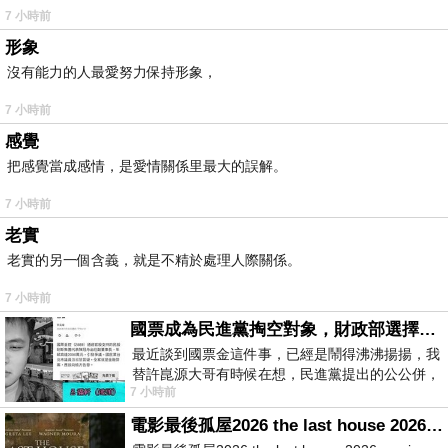
7 小時前
形象
沒有能力的人最愛努力保持形象，
7 小時前
感覺
把感覺當成感情，是愛情關係里最大的誤解。
7 小時前
老實
老實的另一個含義，就是不精於處理人際關係。
7 小時前
國票成為民進黨掏空對象，財政部選擇性失憶
最近談到國票金這件事，已經是鬧得沸沸揚揚，我
替許崑源大哥有時候在想，民進黨提出的公公併，
7 小時前
其實就是想要國庫通黨庫，鬧出最大的醜
電影最後孤屋2026 the last house 2026 movie