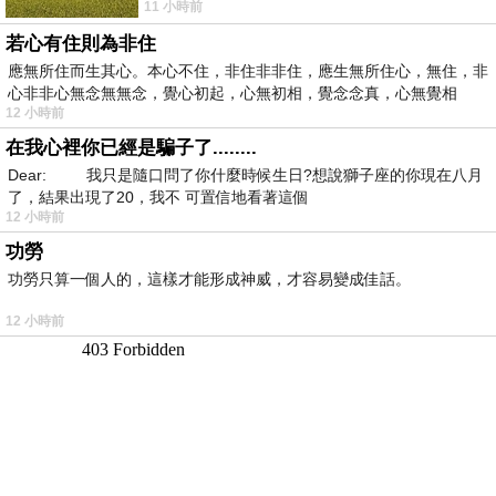
11 小時前
花不少錢，星期一出門上班時，心裡沒有一
若心有住則為非住
應無所住而生其心。本心不住，非住非非住，應生無所住心，無住，非
心非非心無念無無念，覺心初起，心無初相，覺念念真，心無覺相
12 小時前
在我心裡你已經是騙子了........
Dear: 我只是隨口問了你什麼時候生日?想說獅子座的你現在八月
了，結果出現了20，我不 可置信地看著這個
12 小時前
功勞
功勞只算一個人的，這樣才能形成神威，才容易變成佳話。
12 小時前