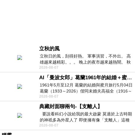
立秋的風
立秋日的風，刮得好熱。 軍事演習，不外出。 高
雄越來越精彩。。。 晚上的夜市越來越熱鬧。 秋
2026-08-07
天的風刮得很熱 夜遊消暑熱。。。
AI「曼波女郎」葛蘭1961年的結婚＋蜜月旅行 #戀上老電影 #葛蘭 #粟子
1961年5月至12月 葛蘭的結婚與蜜月旅行5月04日
葛蘭（1933～2026）偕同未婚夫高福全（1916～
2026-08-07
2004）乘郵輪赴倫敦6月15日於英國倫敦St.S
典藏封面聊兩句-【支離人】
要說看科幻小說給我的最大啟蒙 莫過於上古時期
的神祇多為外星人了 即便擁有像「支離人」這種
2026-08-07
驚世駭俗的神通法門 也未必讀