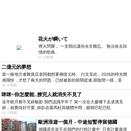
花火が瞬いて
煙火閃耀， 一支唱出讓你永生難忘、 無法抹去回
憶的歌曲。
17 小時前
二億元的夢想
當一個地方連雜貨店老闆都想要兩億元時。 行文至此，2026的時光體
感飛快，才想了兩天的問題，已經被新的新聞趕過 跟陰間一樣，某
18 小時前
咪咪~你怎麼能..撩完人就消失不見了
這半個月都不見妳貓影 我們認識半年了 第一次在大廈樓下走道遇見
妳，就覺得好可愛..妳趴在羅馬柱與牆體中間，眼睛巴眨巴眨
18 小時前
歐洲浪遊一個月 - 中途短暫停留德國
德國原先並不在我們的行程計畫中 只有計畫過境