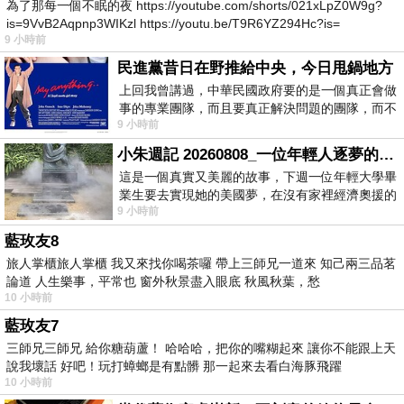
為了那每一個不眠的夜 https://youtube.com/shorts/021xLpZ0W9g?
is=9VvB2Aqpnp3WIKzl https://youtu.be/T9R6YZ294Hc?is=
9 小時前
民進黨昔日在野推給中央，今日甩鍋地方
上回我曾講過，中華民國政府要的是一個真正會做
事的專業團隊，而且要真正解決問題的團隊，而不
9 小時前
是只會到處甩鍋的雙標團隊，最近民進黨
小朱週記 20260808_一位年輕人逐夢的真實故事
這是一個真實又美麗的故事，下週一位年輕大學畢
業生要去實現她的美國夢，在沒有家裡經濟奧援的
9 小時前
情況下，靠著自我努力工作累積出國基
藍玫友8
旅人掌櫃旅人掌櫃 我又來找你喝茶囉 帶上三師兄一道來 知己兩三品茗
論道 人生樂事，平常也 窗外秋景盡入眼底 秋風秋葉，愁
10 小時前
藍玫友7
三師兄三師兄 給你糖葫蘆！ 哈哈哈，把你的嘴糊起來 讓你不能跟上天
說我壞話 好吧！玩打蟑螂是有點髒 那一起來去看白海豚飛躍
10 小時前