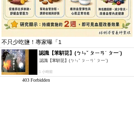
不只少吃鹽！專家曝「1
認識【苯騈芘】(ㄅㄣˇ ㄆㄧㄢˊ ㄆ一ˊ)
認識【苯騈芘】(ㄅㄣˇ ㄆㄧㄢˊ ㄆ一ˊ)
1 小時前