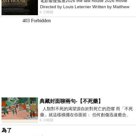
電影最後孤屋2026 the last house 2026 movie
Directed by Louis Leterrier Written by Matthew
8 小時前
Robinson Starring Greta Lee Wa
典藏封面聊兩句-【不死藥】
人類對不死的渴望源自於對死亡的恐懼 而「不死
藥」就這樣橫擺在你面前： 任何創傷迅速癒合、
8 小時前
停止衰老、痛覺消失…堪
為了