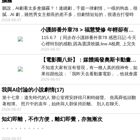
腦霧
聽說，AI劇看太多會腦霧？！連續劇，千篇一律劇情，一樣的狗血，很
膩...AI 劇，雖然男女主都長的差不多，但劇情短短的，很適合打發時
2026-08-07
小護師番外章78 > 福慧雙修 年輕卻有個老靈魂 ㄑ金剛經〉podcast
115.6.7 ( 同步存小護師番外章78 感恩日記-今天
心裡特別的感動,因為選課燒腦,line A梳爬, 上完失
2026-08-07
智課的她,特來傾
【電影圈八卦】：媒體揭發奧斯卡動畫項目投票醜聞！好萊塢為什麼看不起動畫電影？
不知道大家有沒有發現，有一種人真的很神奇，如
果你跟他說：「我昨天去看動畫電影」，他就會露
2026-08-07
出一種慈祥的微笑，然後問你是不是陪小
我與AI討論的小說劇情(17)
第十七章：遺失時代的人 辦公室裡安靜得只剩時鐘聲。 堯禹舜低頭翻
著相簿。 照片中的袁年，始終與人群保持距離。 別人在聊天。
2026-08-07
知幻即離，不作方便，離幻即覺，亦無漸次
。。。。。。。。。。
2026-08-07