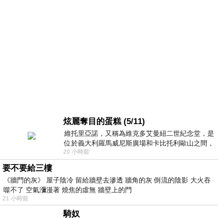
炫麗奪目的蛋糕 (5/11)
維托里亞諾，又稱為維克多艾曼紐二世紀念堂，是
位於義大利羅馬威尼斯廣場和卡比托利歐山之間，
20 小時前
用以紀念統一義大利統一後的的第一位國
要不要給三樓
《牆門的灰》 屋子陰冷 留給牆壁去滲透 牆角的灰 倒流的陰影 大火吞
噬不了 空氣瀰漫著 燒焦的虛無 牆壁上的門
21 小時前
騎奴