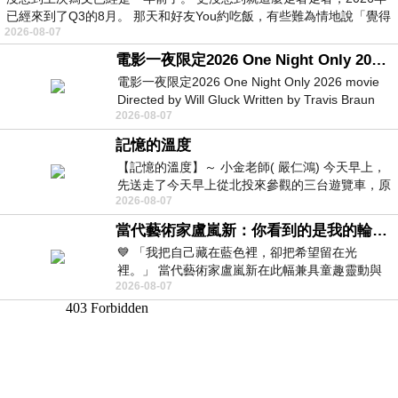
已經來到了Q3的8月。 那天和好友You約吃飯，有些難為情地說「覺得
2026-08-07
電影一夜限定2026 One Night Only 2026 movie
電影一夜限定2026 One Night Only 2026 movie
Directed by Will Gluck Written by Travis Braun
2026-08-07
Starring Monica Barbaro
記憶的溫度
【記憶的溫度】～ 小金老師( 嚴仁鴻) 今天早上，
先送走了今天早上從北投來參觀的三台遊覽車，原
2026-08-07
以為展場已經差不多要安靜下來，卻發
當代藝術家盧嵐新：你看到的是我的輪廓，還是你的故事？——藏在藍色裡的希望與光
💙 「我把自己藏在藍色裡，卻把希望留在光
裡。」 當代藝術家盧嵐新在此幅兼具童趣靈動與
2026-08-07
抽象韻味的新作中，用湛藍的羽翼般色塊包覆著