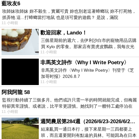
藍玫友6
玫師妹玫師妹 妳不殺生，實屬可貴 妳也別老逗著蟑螂玩 妳不打死牠，
抓弄牠 這...打蟑螂當打地鼠 也是項可愛的遊戲？ 是說，滿院
11 小時前
歡迎回家，Lando！
三個星期前的週六，去伊利沙白市的寵物用品店購
買 Kylo 的零食。那家店有賣虎皮鸚鵡，我每次光
11 小時前
顧都會去看一下。他們偶爾會引進 C
非馬英文詩作〈Why I Write Poetry〉
非馬英文詩作〈Why I Write Poetry〉刊登于《芝
加哥时报》2026.8.7
11 小時前
阿我阿龍 58
監視行動持續了三個多月。他們或許只需一半的時間就能完成，但梅麗
特卻異常謹慎。或者說，比平常更謹慎。她找到了一艘特工處停泊在
11 小時前
週間農居第284週（2026/6/23-2026/6/24) 夏至 金黃稻浪洋溢豐收喜悅
結束亂買一通日本行，接下來星期一三四都要上
班，而且還要開到有點遠的員林。可能因為在日本