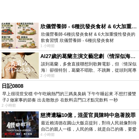
欣儀營養師 - 6種抗發炎食材 & 6大加重慢性發炎的飲食習慣
欣儀營養師-6種抗發炎食材 & 6大加重慢性發炎的
飲食習慣 欣儀營養師 - 6種抗發炎食材
1 小時前
https://www.facebook.com/photo/?fbid=147
AI27歲的葛蘭主演文藝悲劇〈情深似海〉 #戀上老電影 #葛蘭 #粟子
談到葛蘭，多會直接聯想到歌舞電影，但〈情深似
海〉卻很特別，葛蘭不唱歌、不跳舞，從頭到尾專
2 小時前
心演戲。拍攝期間，經常工作超過12個鐘
日記0808
早上很現世安穩 中午吃碗熱門的三媽臭臭鍋 下午午睡起來 不想打擾雙
子J 做家事的節奏 出去散散步 在飲料店門口才點完飲料 一秒
2 小時前
慈濟遭騙10億，混蛋官員陳時中急著脫罪
最近賴清德在圓山大飯店提到，對待人民就像對待
自己的親人一樣，人民的痛，就是自己的痛，要愛
4 小時前
民如親，說的這麼好聽，實際上根本沒做