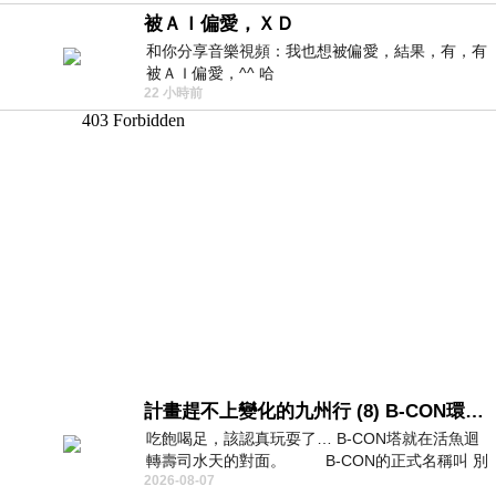
被ＡＩ偏愛，ＸＤ
和你分享音樂視頻：我也想被偏愛，結果，有，有
被ＡＩ偏愛，^^ 哈
22 小時前
計畫趕不上變化的九州行 (8) B-CON環球塔
吃飽喝足，該認真玩耍了… B-CON塔就在活魚迴
轉壽司水天的對面。 B-CON的正式名稱叫 別
2026-08-07