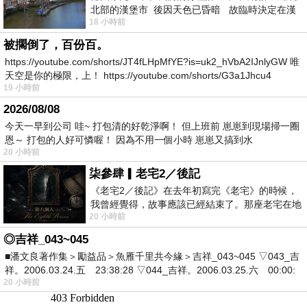
北部的漢堡市 後因天色已昏暗 故臨時決定在漢
18 小時前
堡市吃晚餐和過夜
被擱倒了，百份百。
https://youtube.com/shorts/JT4fLHpMfYE?is=uk2_hVbA2IJnlyGW 唯
天空是你的極限，上！ https://youtube.com/shorts/G3a1Jhcu4
19 小時前
2026/08/08
今天一早到公司 哇~ 打包清的好乾淨啊！ 但上班前 崽崽到現場掃一圈
恩～ 打包的人好可憐喔！ 因為不用一個小時 崽崽又搞到水
20 小時前
柒參肆▎老宅2／後記
《老宅2／後記》在去年初寫完《老宅》的時候，
我曾經覺得，故事應該已經結束了。那座老宅在地
20 小時前
震中倒塌，七個人終於離開那片黑暗，
◎吉祥_043~045
■潘文良著作集＞勵益品＞魚雁千里共今緣＞吉祥_043~045 ▽043_吉
祥。2006.03.24.五 23:38:28 ▽044_吉祥。2006.03.25.六 00:00:
20 小時前