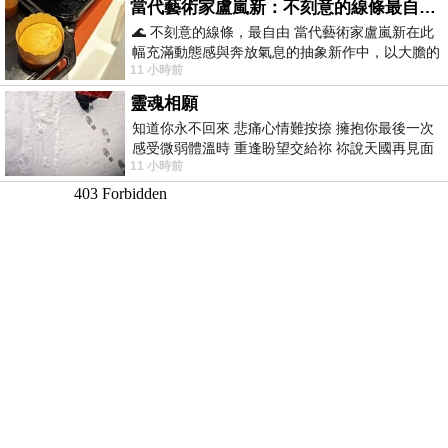
當代藝術家盧嵐新：不刻意的線條最自由，讓色彩流動、筆觸自己說話
🌊 不刻意的線條，最自由 當代藝術家盧嵐新在此
幅充滿動態感與奔放氣息的抽象新作中，以大膽的
11 小時前
藍色顏料在白色畫布上揮灑、壓印與流淌
靈魂相願
知道你永不回來 悲痛心情難按捺 擁抱你最後一次
感受微弱體溫時 重逢盼望交給祢 祢說天國再見面
11 小時前
此刻忍淚說別離 他日靈魂再