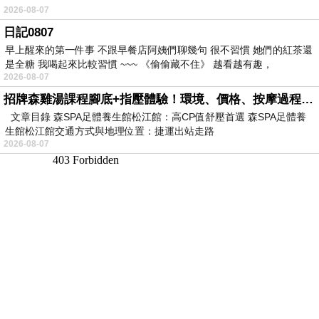
2026-08-07
日記0807
早上醒來的第一件事 不跟早餐店阿姨們聊幾句 很不習慣 她們的紅茶還
是全糖 我喝起來比較習慣 ~~~ 《偷偷藏不住》 越看越有趣，
2026-08-07
招牌森雞湯課程腳底+指壓體驗！環境、價格、按摩過程全紀錄，森SPA足體養生館松江館最新價格表
文章目錄 森SPA足體養生館松江館：高CP值舒壓首選 森SPA足體養
生館松江館交通方式與地理位置：捷運出站走路
2026-08-07