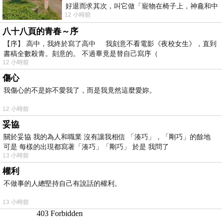
好退而求其次，叫它做「寵物在椅子上，神龕和中
12 小時前
年人臉孔」的畫了。 六月底
八十八頁的青春～序
【序】 高中，我終於寫了高中 我刻意不看電影《夜校女生》，直到
書稿全數殺青。刻意的。 不過畢竟是替自己寫序（
12 小時前
傷心
我傷心的不是妳不愛我了，而是我竟然這麼愛妳。
12 小時前
妥協
關於妥協 我的為人和職業 沒有讓我相信 「湊巧」，「剛巧」的餘地
可是 每樣的出現都寫著「湊巧」「剛巧」 於是 我問了
13 小時前
權利
不做事的人總堅持自己有說話的權利。
13 小時前