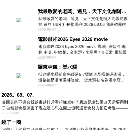
我最敬愛的老闆、遠見．天下文化創辦人高希均教授
我最敬愛的老闆、遠見．天下文化創辦人高希均教
授 遠見 HBR 社長楊瑪利 2026.08.06 我最敬愛的
2026-08-07
老闆、遠見．天下文化創辦人高希均教
電影眼眸2026 Eyes 2026 movie
電影眼眸2026 Eyes 2026 movie 導演: 廉智浩 編
劇 主演: 申敏兒 / 金南熙 / 李承勇 / 金英雅 電影眼
2026-08-07
眸2026描述攝影師徐珍因遺
羅東林鐵：樂水驛
抵達樂水驛前會先經過5-7號隧道及橫越碼崙溪，
鐵路都是沿著溪畔修建。 樂水驛初名為濁水驛，
2026-08-07
但因與臺鐵集集線車站同名，於1953
2026。08。07。
畫圖真的不適合我越畫越排斥看得懂就好了應該是說如果改天需要用到
了自然就會很厲害了現在沒心思在圖上但我還是會努力把它考過———
2026-08-07
繞了一圈
沒想到上次寫文已經是一年前了。 更沒想到就這麼走著走著，2026年