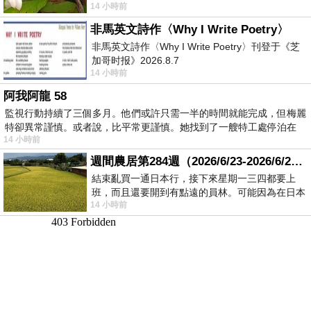
14 小時前
顧都會去看一下。他們偶爾會引進 C
非馬英文詩作〈Why I Write Poetry〉
非馬英文詩作〈Why I Write Poetry〉刊登于《芝
加哥时报》2026.8.7
14 小時前
阿我阿龍 58
監視行動持續了三個多月。他們或許只需一半的時間就能完成，但梅麗
特卻異常謹慎。或者說，比平常更謹慎。她找到了一艘特工處停泊在
14 小時前
週間農居第284週（2026/6/23-2026/6/24) 夏至 金黃稻浪洋溢豐收喜悅
結束亂買一通日本行，接下來星期一三四都要上
班，而且還要開到有點遠的員林。可能因為在日本
14 小時前
花不少錢，星期一出門上班時，心裡沒有一