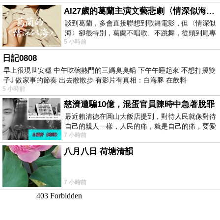
AI27歲的葛蘭主演文藝悲劇〈情深似海〉 #戀上老電影 #葛蘭 #粟子
談到葛蘭，多會直接聯想到歌舞電影，但〈情深似
海〉卻很特別，葛蘭不唱歌、不跳舞，從頭到尾專
5 小時前
心演戲。拍攝期間，經常工作超過12個鐘
日記0808
早上很現世安穩 中午吃碗熱門的三媽臭臭鍋 下午午睡起來 不想打擾雙
子J 做家事的節奏 出去散散步 有影片有真相：白海豚 在飲料
5 小時前
慈濟遭騙10億，混蛋官員陳時中急著脫罪
最近賴清德在圓山大飯店提到，對待人民就像對待
自己的親人一樣，人民的痛，就是自己的痛，要愛
7 小時前
民如親，說的這麼好聽，實際上根本沒做
八月八日 荷塘清韻
7 小時前