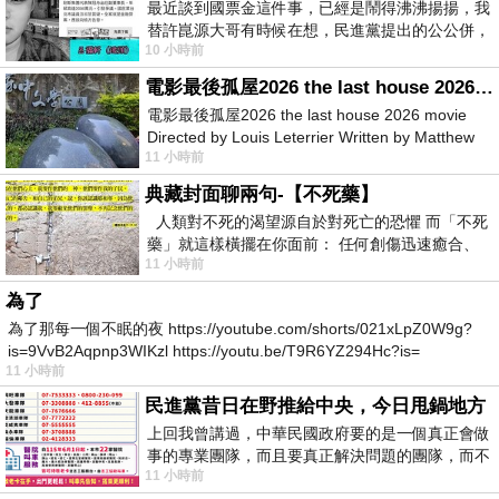
最近談到國票金這件事，已經是鬧得沸沸揚揚，我
替許崑源大哥有時候在想，民進黨提出的公公併，
10 小時前
其實就是想要國庫通黨庫，鬧出最大的醜
電影最後孤屋2026 the last house 2026 movie
電影最後孤屋2026 the last house 2026 movie
Directed by Louis Leterrier Written by Matthew
11 小時前
Robinson Starring Greta Lee Wa
典藏封面聊兩句-【不死藥】
人類對不死的渴望源自於對死亡的恐懼 而「不死
藥」就這樣橫擺在你面前： 任何創傷迅速癒合、
11 小時前
停止衰老、痛覺消失…堪
為了
為了那每一個不眠的夜 https://youtube.com/shorts/021xLpZ0W9g?
is=9VvB2Aqpnp3WIKzl https://youtu.be/T9R6YZ294Hc?is=
11 小時前
民進黨昔日在野推給中央，今日甩鍋地方
上回我曾講過，中華民國政府要的是一個真正會做
事的專業團隊，而且要真正解決問題的團隊，而不
11 小時前
是只會到處甩鍋的雙標團隊，最近民進黨