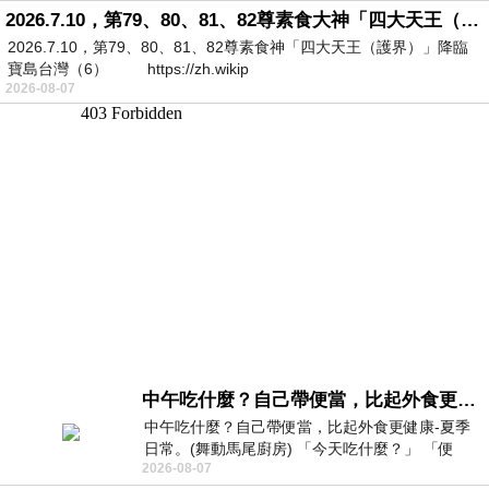
2026.7.10，第79、80、81、82尊素食大神「四大天王（護界）」降臨寶島台灣（6）
2026.7.10，第79、80、81、82尊素食神「四大天王（護界）」降臨
寶島台灣（6） https://zh.wikip
2026-08-07
中午吃什麼？自己帶便當，比起外食更健康-夏季日常。(舞動馬尾廚房)
中午吃什麼？自己帶便當，比起外食更健康-夏季
日常。(舞動馬尾廚房) 「今天吃什麼？」 「便
2026-08-07
當？麵？還是炒飯？」 每天都在選擇