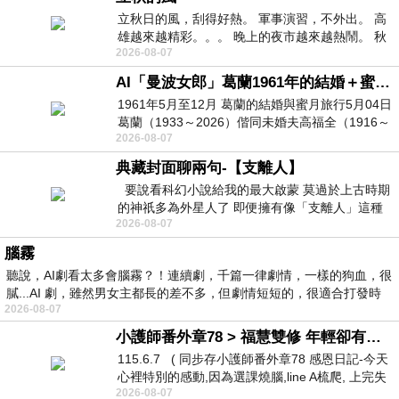
立秋日的風，刮得好熱。 軍事演習，不外出。 高
雄越來越精彩。。。 晚上的夜市越來越熱鬧。 秋
2026-08-07
天的風刮得很熱 夜遊消暑熱。。。
AI「曼波女郎」葛蘭1961年的結婚＋蜜月旅行 #戀上老電影 #葛蘭 #粟子
1961年5月至12月 葛蘭的結婚與蜜月旅行5月04日
葛蘭（1933～2026）偕同未婚夫高福全（1916～
2026-08-07
2004）乘郵輪赴倫敦6月15日於英國倫敦St.S
典藏封面聊兩句-【支離人】
要說看科幻小說給我的最大啟蒙 莫過於上古時期
的神祇多為外星人了 即便擁有像「支離人」這種
2026-08-07
驚世駭俗的神通法門 也未必讀
腦霧
聽說，AI劇看太多會腦霧？！連續劇，千篇一律劇情，一樣的狗血，很
膩...AI 劇，雖然男女主都長的差不多，但劇情短短的，很適合打發時
2026-08-07
小護師番外章78 > 福慧雙修 年輕卻有個老靈魂 ㄑ金剛經〉podcast
115.6.7 ( 同步存小護師番外章78 感恩日記-今天
心裡特別的感動,因為選課燒腦,line A梳爬, 上完失
2026-08-07
智課的她,特來傾