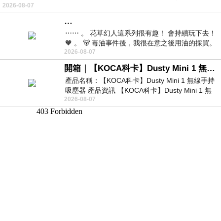
2026-08-07
…
⋯⋯ 。 花草幻人這系列很有趣！ 會持續玩下去！
🧡 。 🐻 毒油事件後，我很在意之後用油的採買。
2026-08-07
前天購買了我之前就很愛
開箱｜【KOCA科卡】Dusty Mini 1 無線手持吸塵器
產品名稱：【KOCA科卡】Dusty Mini 1 無線手持
吸塵器 產品資訊 【KOCA科卡】Dusty Mini 1 無
2026-08-07
線手持吸塵器評語： 能吸、能吹兼具兩