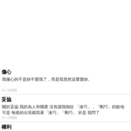
傷心
我傷心的不是妳不愛我了，而是我竟然這麼愛妳。
15 小時前
妥協
關於妥協 我的為人和職業 沒有讓我相信 「湊巧」，「剛巧」的餘地
可是 每樣的出現都寫著「湊巧」「剛巧」 於是 我問了
15 小時前
權利