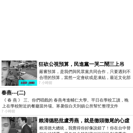
狂砍公視預算，民進黨一哭二鬧三上吊
嚴審預算，是我們與民眾黨共同合作，只要遇到不
合理的預算，當然一定會砍或是凍結，最近文化部
7 小時前
要編列公視和Taiwan plus預算，在110年
春燕---(二)
《 春 燕 》 三、你們唱戲的 春燕考進輔仁大學。平日在學校工讀，晚
上在學校附近的餐廳當外場。寒暑假白天到鎮公所幫忙整理文件
7 小時前
賴清德怒批盧秀燕，就是徹頭徹尾的心虛
賴清德大總統，我覺得你好像說錯了！你在台中替