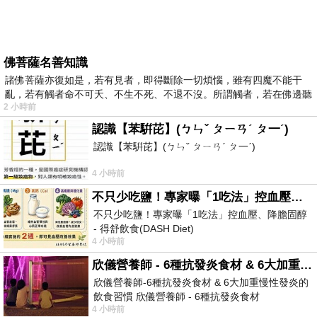
佛菩薩名善知識
諸佛菩薩亦復如是，若有見者，即得斷除一切煩惱，雖有四魔不能干
亂，若有觸者命不可夭、不生不死、不退不沒。所謂觸者，若在佛邊聽
2 小時前
受
認識【苯騈芘】(ㄅㄣˇ ㄆㄧㄢˊ ㄆ一ˊ)
認識【苯騈芘】(ㄅㄣˇ ㄆㄧㄢˊ ㄆ一ˊ)
4 小時前
不只少吃鹽！專家曝「1吃法」控血壓、降膽固醇 - 得舒飲食(DASH Diet)
不只少吃鹽！專家曝「1吃法」控血壓、降膽固醇
- 得舒飲食(DASH Diet)
4 小時前
https://www.facebook.com/dietitiansophia/posts/p
欣儀營養師 - 6種抗發炎食材 & 6大加重慢性發炎的飲食習慣
欣儀營養師-6種抗發炎食材 & 6大加重慢性發炎的
飲食習慣 欣儀營養師 - 6種抗發炎食材
4 小時前
https://www.facebook.com/photo/?fbid=147