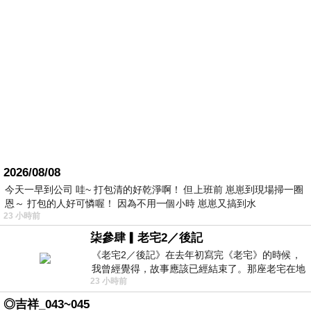
2026/08/08
今天一早到公司 哇~ 打包清的好乾淨啊！ 但上班前 崽崽到現場掃一圈
恩～ 打包的人好可憐喔！ 因為不用一個小時 崽崽又搞到水
23 小時前
柒參肆▎老宅2／後記
《老宅2／後記》在去年初寫完《老宅》的時候，
我曾經覺得，故事應該已經結束了。那座老宅在地
23 小時前
震中倒塌，七個人終於離開那片黑暗，
◎吉祥_043~045