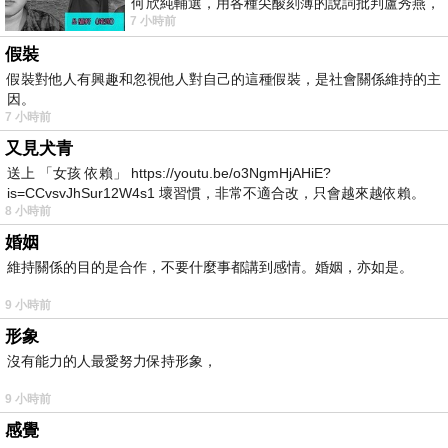
何欣純輔選，用各種尖酸刻薄的說詞批判盧秀燕，
7 小時前
罵她施政滿意度輸給陳其邁，甚至還說盧
假裝
假裝對他人有興趣和忽視他人對自己的這種假裝，是社會關係維持的主
因。
7 小時前
又見犬青
送上 「女孩 依賴」 https://youtu.be/o3NgmHjAHiE?
is=CCvsvJhSur12W4s1 壞習慣，非常不適合改，只會越來越依賴。
8 小時前
我害怕的
婚姻
維持關係的目的是合作，不要什麼事都講到感情。婚姻，亦如是。
9 小時前
形象
沒有能力的人最愛努力保持形象，
9 小時前
感覺