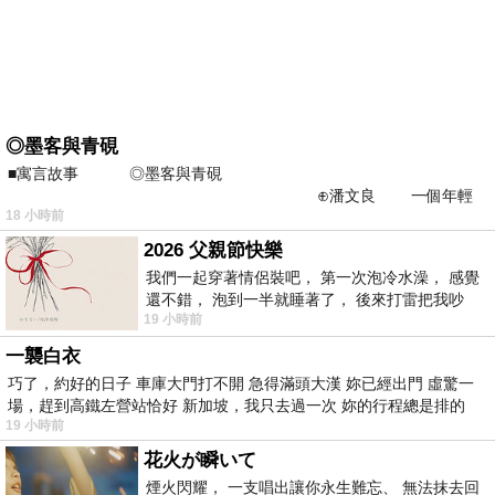
◎墨客與青硯
■寓言故事 ◎墨客與青硯
⊕潘文良 一個年輕
18 小時前
的墨客，在京城的古玩肆裡
2026 父親節快樂
我們一起穿著情侶裝吧， 第一次泡冷水澡， 感覺
還不錯， 泡到一半就睡著了， 後來打雷把我吵
19 小時前
醒， 手
一襲白衣
巧了，約好的日子 車庫大門打不開 急得滿頭大漢 妳已經出門 虛驚一
場，趕到高鐵左營站恰好 新加坡，我只去過一次 妳的行程總是排的
19 小時前
花火が瞬いて
煙火閃耀， 一支唱出讓你永生難忘、 無法抹去回