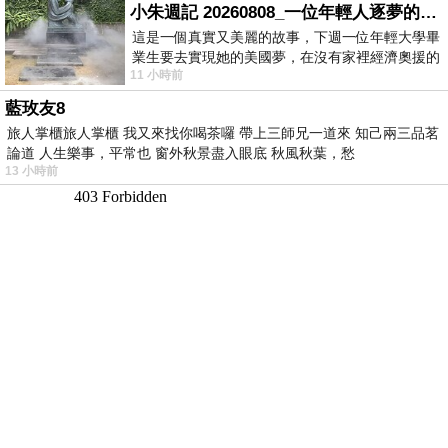
小朱週記 20260808_一位年輕人逐夢的真實故事
這是一個真實又美麗的故事，下週一位年輕大學畢
業生要去實現她的美國夢，在沒有家裡經濟奧援的
11 小時前
情況下，靠著自我努力工作累積出國基
藍玫友8
旅人掌櫃旅人掌櫃 我又來找你喝茶囉 帶上三師兄一道來 知己兩三品茗
論道 人生樂事，平常也 窗外秋景盡入眼底 秋風秋葉，愁
13 小時前