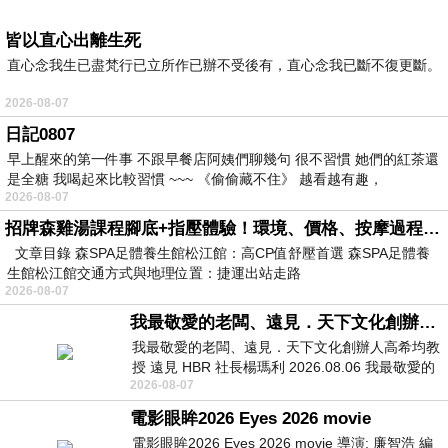
皆以直心出離生死
直心念我生已盡梵行已立所作已辦不受後有，直心念我已斷不復更斷。
2026-08-07
日記0807
早上醒來的第一件事 不跟早餐店阿姨們聊幾句 很不習慣 她們的紅茶還
是全糖 我喝起來比較習慣 ~~~ 《偷偷藏不住》 越看越有趣，
2026-08-07
招牌森雞湯課程腳底+指壓體驗！環境、價格、按摩過程全紀錄，森SPA足體養生館松江館最新價格表
文章目錄 森SPA足體養生館松江館：高CP值舒壓首選 森SPA足體養
生館松江館交通方式與地理位置：捷運出站走路
2026-08-07
我最敬愛的老闆、遠見．天下文化創辦人高希均教授
我最敬愛的老闆、遠見．天下文化創辦人高希均教
授 遠見 HBR 社長楊瑪利 2026.08.06 我最敬愛的
2026-08-07
老闆、遠見．天下文化創辦人高希均教
電影眼眸2026 Eyes 2026 movie
電影眼眸2026 Eyes 2026 movie 導演: 廉智浩 編