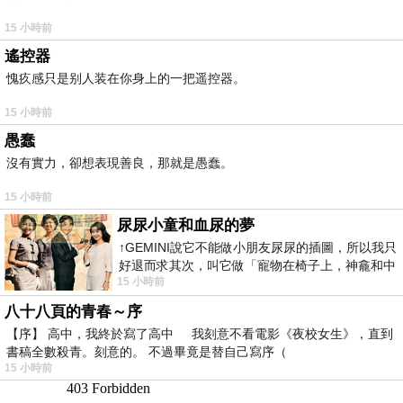
15 小時前
遙控器
愧疚感只是别人装在你身上的一把遥控器。
15 小時前
愚蠢
沒有實力，卻想表現善良，那就是愚蠢。
15 小時前
尿尿小童和血尿的夢
↑GEMINI說它不能做小朋友尿尿的插圖，所以我只
好退而求其次，叫它做「寵物在椅子上，神龕和中
15 小時前
年人臉孔」的畫了。 六月底
八十八頁的青春～序
【序】 高中，我終於寫了高中 我刻意不看電影《夜校女生》，直到
書稿全數殺青。刻意的。 不過畢竟是替自己寫序（
15 小時前