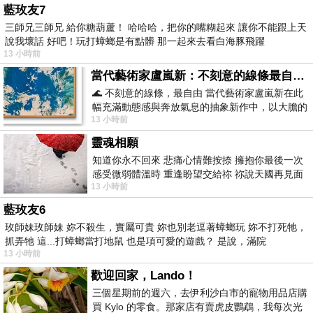
藍玫友7
三師兄三師兄 給你糖葫蘆！ 哈哈哈，把你的嘴糊起來 讓你不能跟上天
說我壞話 好吧！玩打蟑螂是有點髒 那一起來去看白海豚飛躍
13 小時前
當代藝術家盧嵐新：不刻意的線條最自由，讓色彩流動、筆觸自己說話
🌊 不刻意的線條，最自由 當代藝術家盧嵐新在此
幅充滿動態感與奔放氣息的抽象新作中，以大膽的
13 小時前
藍色顏料在白色畫布上揮灑、壓印與流淌
靈魂相願
知道你永不回來 悲痛心情難按捺 擁抱你最後一次
感受微弱體溫時 重逢盼望交給祢 祢說天國再見面
13 小時前
此刻忍淚說別離 他日靈魂再
藍玫友6
玫師妹玫師妹 妳不殺生，實屬可貴 妳也別老逗著蟑螂玩 妳不打死牠，
抓弄牠 這...打蟑螂當打地鼠 也是項可愛的遊戲？ 是說，滿院
13 小時前
歡迎回家，Lando！
三個星期前的週六，去伊利沙白市的寵物用品店購
買 Kylo 的零食。那家店有賣虎皮鸚鵡，我每次光