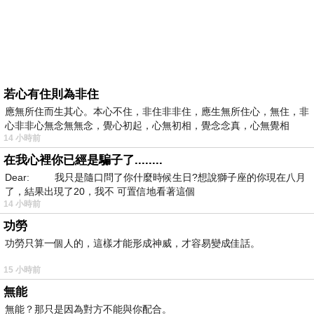
若心有住則為非住
應無所住而生其心。本心不住，非住非非住，應生無所住心，無住，非
心非非心無念無無念，覺心初起，心無初相，覺念念真，心無覺相
14 小時前
在我心裡你已經是騙子了........
Dear: 我只是隨口問了你什麼時候生日?想說獅子座的你現在八月
了，結果出現了20，我不 可置信地看著這個
14 小時前
功勞
功勞只算一個人的，這樣才能形成神威，才容易變成佳話。
15 小時前
無能
無能？那只是因為對方不能與你配合。