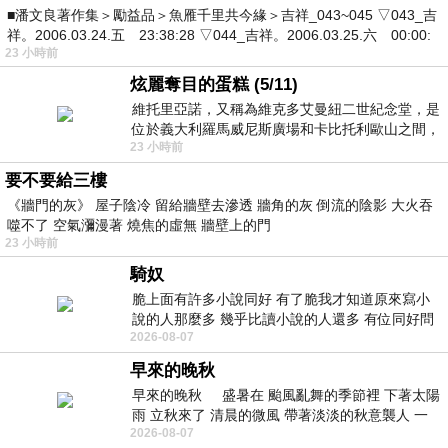
■潘文良著作集＞勵益品＞魚雁千里共今緣＞吉祥_043~045 ▽043_吉
祥。2006.03.24.五 23:38:28 ▽044_吉祥。2006.03.25.六 00:00:
23 小時前
炫麗奪目的蛋糕 (5/11)
維托里亞諾，又稱為維克多艾曼紐二世紀念堂，是
位於義大利羅馬威尼斯廣場和卡比托利歐山之間，
23 小時前
用以紀念統一義大利統一後的的第一位國
要不要給三樓
《牆門的灰》 屋子陰冷 留給牆壁去滲透 牆角的灰 倒流的陰影 大火吞
噬不了 空氣瀰漫著 燒焦的虛無 牆壁上的門
23 小時前
騎奴
脆上面有許多小說同好 有了脆我才知道原來寫小
說的人那麼多 幾乎比讀小說的人還多 有位同好問
2026-08-07
了一個問題 她說為什麼高中文學獎的
早來的晚秋
早來的晚秋 盛暑在 颱風亂舞的季節裡 下著太陽
雨 立秋來了 清晨的微風 帶著淡淡的秋意襲人 一
2026-08-07
下子 又被赤