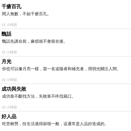
千瘡百孔
閱人無數，不如千瘡百孔。
16 小時前
醜話
醜話先講在前，麻煩就不會留在後。
16 小時前
月光
你也可以像月亮一樣，當一名追隨者和補充者，用弱光關注人間。
16 小時前
成功與失敗
成功靠不斷找方法，失敗靠不停找藉口。
16 小時前
好人品
吃苦耐勞，但生活過得卻很一般，這通常是人品好造成的。