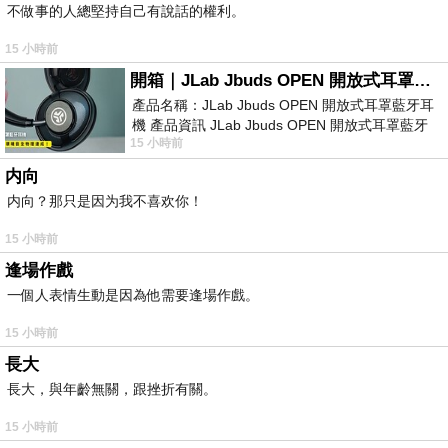
不做事的人總堅持自己有說話的權利。
15 小時前
開箱｜JLab Jbuds OPEN 開放式耳罩藍牙耳機 - 設計美學，輕巧、透氣、環境音全物理達成！
產品名稱：JLab Jbuds OPEN 開放式耳罩藍牙耳
機 產品資訊 JLab Jbuds OPEN 開放式耳罩藍牙
15 小時前
耳機評語：非常有特色，值得喜愛美型工
内向
内向？那只是因为我不喜欢你！
15 小時前
逢場作戲
一個人表情生動是因為他需要逢場作戲。
15 小時前
長大
長大，與年齡無關，跟挫折有關。
15 小時前