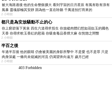
被大海路過後 他的生命整個擴大 看到宇宙的日月星辰 有風有歌有浪有
風暴 靈魂卻極其安靜 因為他一直在聆聽 千萬道拍打而來的
2 小時前
都只是為安放騷動不止的心
你上窮碧落下黃泉 四生六道尋求投生 你放縱肉體幻想如花似玉的國色
天香 你尋求軟玉香紅的慰藉 你吸食毒品香煙大麻 在恍惚之間瞥
2 小時前
半百之後
年過半百後 他的眼睛 仍會被美麗的身影所擊中 不是愛 也不是罪 只是
肉身深處 一條尚未熄滅的河流 仍渴望奔向遠方 歲月已經
2 小時前