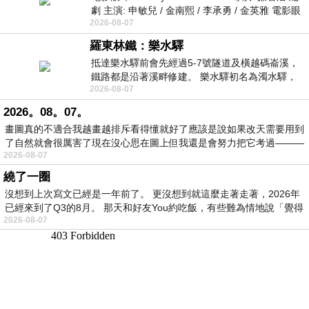
劇 主演: 申敏兒 / 金南熙 / 李承勇 / 金英雅 電影眼
2026-08-07
眸2026描述攝影師徐珍因遺
羅東林鐵：樂水驛
抵達樂水驛前會先經過5-7號隧道及橫越碼崙溪，
鐵路都是沿著溪畔修建。 樂水驛初名為濁水驛，
2026-08-07
但因與臺鐵集集線車站同名，於1953
2026。08。07。
畫圖真的不適合我越畫越排斥看得懂就好了應該是說如果改天需要用到
了自然就會很厲害了現在沒心思在圖上但我還是會努力把它考過———
2026-08-07
繞了一圈
沒想到上次寫文已經是一年前了。 更沒想到就這麼走著走著，2026年
已經來到了Q3的8月。 那天和好友You約吃飯，有些難為情地說「覺得
2026-08-07