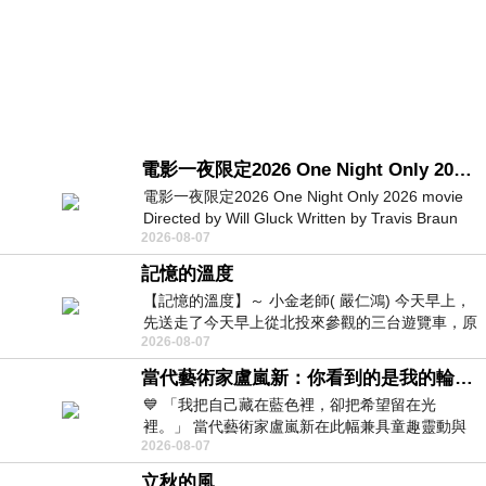
電影一夜限定2026 One Night Only 2026 movie
電影一夜限定2026 One Night Only 2026 movie
Directed by Will Gluck Written by Travis Braun
2026-08-07
Starring Monica Barbaro
記憶的溫度
【記憶的溫度】～ 小金老師( 嚴仁鴻) 今天早上，
先送走了今天早上從北投來參觀的三台遊覽車，原
2026-08-07
以為展場已經差不多要安靜下來，卻發
當代藝術家盧嵐新：你看到的是我的輪廓，還是你的故事？——藏在藍色裡的希望與光
💙 「我把自己藏在藍色裡，卻把希望留在光
裡。」 當代藝術家盧嵐新在此幅兼具童趣靈動與
2026-08-07
抽象韻味的新作中，用湛藍的羽翼般色塊包覆著
立秋的風