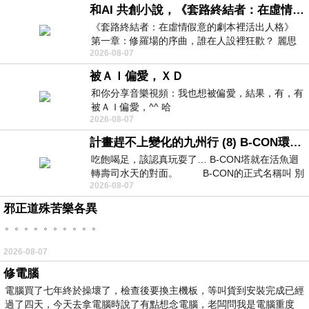
和AI 共創小說，《套路終結者：在虛情假意的劇本裡活出人格》
《套路終結者：在虛情假意的劇本裡活出人格》
第一章：修羅場的序曲，誰在人設裡狂歡？ 麗思
2026-08-07
卡爾頓酒店的總統套房內，燈光昏
被ＡＩ偏愛，ＸＤ
和你分享音樂視頻：我也想被偏愛，結果，有，有
被ＡＩ偏愛，^^ 哈
2026-08-07
計畫趕不上變化的九州行 (8) B-CON環球塔
吃飽喝足，該認真玩耍了… B-CON塔就在活魚迴
轉壽司水天的對面。 B-CON的正式名稱叫 別
2026-08-07
邪正道殊苦樂各異
。。。。。。。。。。
2026-08-07
修電腦
電腦買了七年終於操壞了，檢查後要換主機板，等叫貨到安裝完成已經
過了四天，今天去拿電腦時說了有點想念電腦，老闆問我是電腦重度