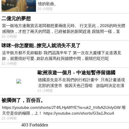
憶的歌曲。
20 小時前
二億元的夢想
當一個地方連雜貨店老闆都想要兩億元時。 行文至此，2026的時光體
感飛快，才想了兩天的問題，已經被新的新聞趕過 跟陰間一樣，某
20 小時前
咪咪~你怎麼能..撩完人就消失不見了
這半個月都不見妳貓影 我們認識半年了 第一次在大廈樓下走道遇見
妳，就覺得好可愛..妳趴在羅馬柱與牆體中間，眼睛巴眨巴眨
21 小時前
歐洲浪遊一個月 - 中途短暫停留德國
德國原先並不在我們的行程計畫中 只有計畫過境
北部的漢堡市 後因天色已昏暗 故臨時決定在漢
21 小時前
堡市吃晚餐和過夜
被擱倒了，百份百。
https://youtube.com/shorts/JT4fLHpMfYE?is=uk2_hVbA2IJnlyGW 唯
天空是你的極限，上！ https://youtube.com/shorts/G3a1Jhcu4
22 小時前