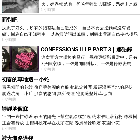
天，媽媽就是地；爸爸年輕出去賺錢，媽媽則是處
1 小時前
理家務，職業不分高低貴賤，只有人品才
面對吧
沈思了好久 ，所有的錯都是自己造成的，自己不要去接觸就沒有後
續，因為自己不知輕重，以為無所謂出風頭，到頭出問題自己要承擔怨
1 小時前
不
CONFESSIONS II LP PART 3｜娜語錄II LP PART 3
這次官方大規模的發行十幾種專輯彩膠當中，只有
2張圖案膠，一張是開腿喇叭、一張是條紋斑馬
1 小時前
版；目前官網上只剩澳洲商店AU STORE
初春的草地遇ㄧ小蛇
青黑相間的花紋 像穿著美麗的春服 牠氣定神閒 緩緩沿著草地的起伏
爬過坑洞、小丘 那麼的悠閒 無所畏懼 牠爬過整片草地 向
2 小時前
靜靜地假寐
它們一直忙碌著 春天的陽光正幫空氣緩緩加溫 樹木催吐著新枒 檸檬樹
正含苞待放 山櫻與桃花早在枝頭喧鬧 春風徐徐吹著 花園中花
2 小時前
被大海路過後