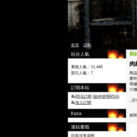
首頁
活動
站台人氣
與
肉
累積人氣：
11,445
當日人氣：
7
商品
要吃
用
訂閱本站
汁煉
RSS訂閱
(
如何使用RSS
)
...
加入訂閱
Kaza
新聞
連結書籤
目前沒有資料