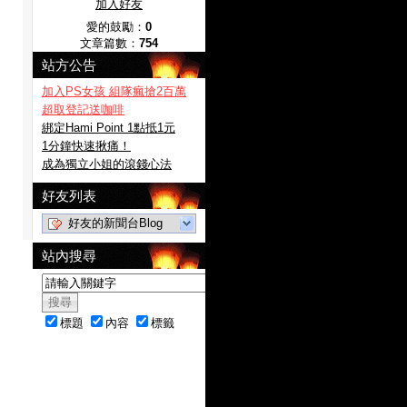
加入好友
愛的鼓勵：
0
文章篇數：
754
站方公告
加入PS女孩 組隊瘋搶2百萬
超取登記送咖啡
綁定Hami Point 1點抵1元
1分鐘快速揪痛！
成為獨立小姐的滾錢心法
好友列表
好友的新聞台Blog
站內搜尋
標題
內容
標籤