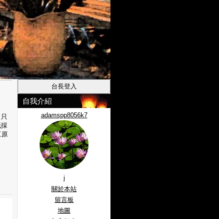
自我介紹
adamspp8056k7
，只
紙採
豆原
j
關於本站
留言板
地圖