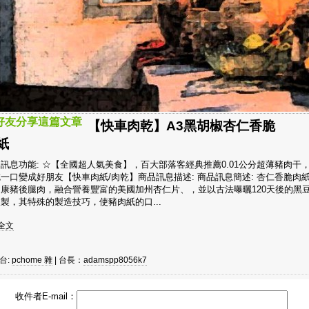
好友分享這篇文章
【快車肉乾】A3黑胡椒杏仁香脆
紙
訊息功能: ☆【全國超人氣美食】，百大部落客經典推薦0.01公分超薄豬肉干
一口變成好朋友【快車肉紙/肉乾】商品訊息描述: 商品訊息簡述: 杏仁香脆肉
健康豬後腿肉，融合營養豐富的美國加州杏仁片、，並以古法曝曬120天後的黑
製，其特殊的製造技巧，使豬肉紙的口...
詳全文
台:
pchome 雜
| 台長：
adamspp8056k7
收件者E-mail：