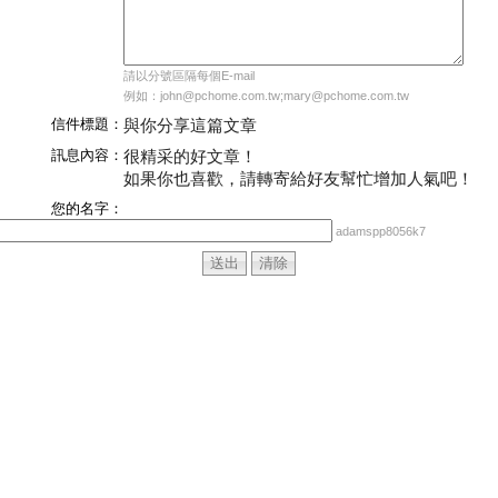
請以分號區隔每個E-mail
例如：john@pchome.com.tw;mary@pchome.com.tw
信件標題：
與你分享這篇文章
訊息內容：
很精采的好文章！
如果你也喜歡，請轉寄給好友幫忙增加人氣吧！
您的名字：
adamspp8056k7