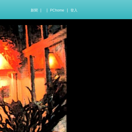
|
|
|
新聞
PChome
登入