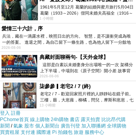
1961年5月至12月 葛蘭的結婚與蜜月旅行5月04日
葛蘭（1933～2026）偕同未婚夫高福全（1916～
1 小時前
2004）乘郵輪赴倫敦6月15日於英國倫敦St.S
愛情三十六計，序
兵法，藏在一滴露水裡，映照日出的方向。 智慧，是不讓衝突成為唯
一的答案。 進退之間，為自己留下一條生路，也為他人留下一分餘地
2026-08-06
典藏封面聊兩句-【天外金球】
這部是白素以未婚妻身分出場唯一的一次 架構分
上下半場，中場則在《原子空間》開小差 故事背
2026-08-06
景影射西藏境外流亡 地下組織
柒參參▎老宅2 / 7 (終)
老宅2 / 7 - 歡迎回家照片裡的人靜靜站在鏡子前。
三樓，廄，大崽蕥，柳橘，閆兒，摩斯和崽崽，七
13 小時前
個人整整齊齊地站在鏡框之外，如同
登入
註冊
PChome首頁
線上購物
24h購物
書店
露天拍賣
比比昂代購
新聞
/
氣象
股市
個人新聞台
廣告刊登
加入聯播網
全球購物
買賣租屋
支付連
國際連
Pi 拍錢包
旅遊
服務中心