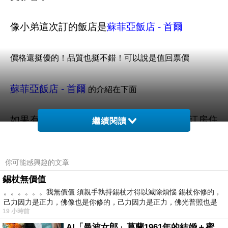
像小弟這次訂的飯店是
蘇菲亞飯店 - 首爾
價格還挺優的！品質也挺不錯！可以說是值回票價
蘇菲亞飯店 - 首爾
的介紹在下面
如果有興趣到這附近玩的，不妨可以在這訂房住
繼續閱讀
看看喔！
你可能感興趣的文章
PS.若您家裡有0~4歲的小朋友，
點我進入索取免
錫杖無價值
費《迪士尼美語世界試用包》
。。。。。。我無價值 須親手執持錫杖才得以滅除煩惱 錫杖你修的，
己力因力是正力，佛像也是你修的，己力因力是正力，佛光普照也是
限量特優價格按鈕
19 小時前
AI「曼波女郎」葛蘭1961年的結婚＋蜜月旅行 #戀上老電影 #葛蘭 #粟子