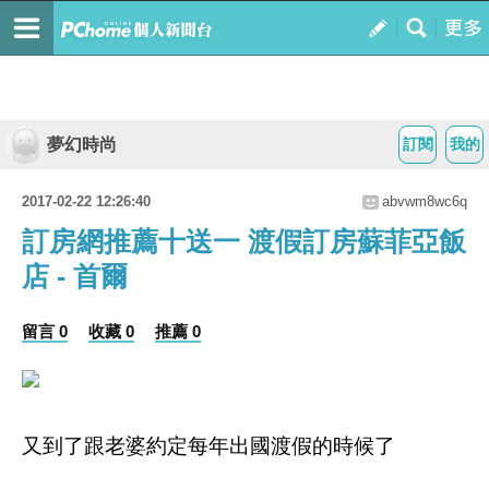
夢幻時尚
訂閱
我的
2017-02-22 12:26:40
abvwm8wc6q
訂房網推薦十送一 渡假訂房蘇菲亞飯
店 - 首爾
留言 0
收藏 0
推薦 0
又到了跟老婆約定每年出國渡假的時候了