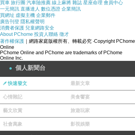
買車
旅行團
汽車險推薦
線上麻將
雜誌
星座命理
會員中心
一元簡訊
直播達人
數位憑證
企業簡訊
買網址
虛擬主機
企業郵件
廣告刊登
隱私權聲明
消費者保護
兒童網路安全
About PChome
投資人聯絡
徵才
著作權保護
｜網路家庭版權所有、轉載必究
‧Copyright PChome
Online
PChome Online and PChome are trademarks of PChome
Online Inc.
個人新聞台
快速發文
最新文章
心情雜記
美食饗宴
藝文欣賞
旅遊玩家
社會萬象
影視娛樂