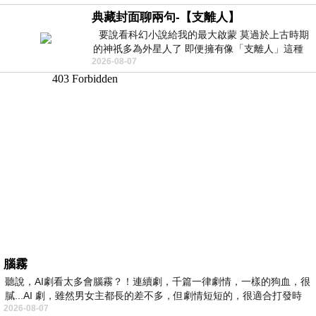
典藏封面聊兩句-【支離人】
要說看科幻小說給我的最大啟蒙 莫過於上古時期
的神祇多為外星人了 即便擁有像「支離人」這種
2026-08-07
驚世駭俗的神通法門 也未必讀
腦霧
聽說，AI劇看太多會腦霧？！連續劇，千篇一律劇情，一樣的狗血，很
膩...AI 劇，雖然男女主都長的差不多，但劇情短短的，很適合打發時
2026-08-07