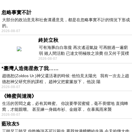
忽略事實不計
大部分的政治意見和社會溝通意見，都是在忽略事實不計的情況下形成
的。
2026-08-07
終於立秋
可有海豚白白靠攏 再次遙迢氣旋 可再饒過一遍窮
弱 雖人間活動 已達文明極致之浪費 但又何干質樸
2026-08-07
者 只能白白陪葬
*臺灣人造衛星救了我……
趙德恕(Zoldos Ur.)神父還活著的時候: 他怕見太陽光 我有一次去上趙
德恕神父研究所的課程， 趙神父把窗簾放下， 他說:陽
2026-08-07
《蜂蜜與漣漪》
生活的苦悶之處，必有其蜂蜜。 你說要學習蜜獾，毫不畏懼地 直搗蜂
窩，才能親嚐。 甚至練一身鐵布衫、金鐘罩， 在暴風雨來襲
2026-08-07
藍玫友5
三師兄三師兄 你昨晚說不可以殺生 要我放過蟑螂給生路 今天的燉大肉