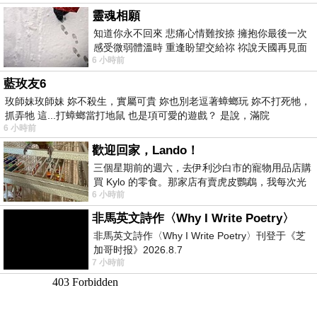
靈魂相願
知道你永不回來 悲痛心情難按捺 擁抱你最後一次
感受微弱體溫時 重逢盼望交給祢 祢說天國再見面
6 小時前
此刻忍淚說別離 他日靈魂再
藍玫友6
玫師妹玫師妹 妳不殺生，實屬可貴 妳也別老逗著蟑螂玩 妳不打死牠，
抓弄牠 這...打蟑螂當打地鼠 也是項可愛的遊戲？ 是說，滿院
6 小時前
歡迎回家，Lando！
三個星期前的週六，去伊利沙白市的寵物用品店購
買 Kylo 的零食。那家店有賣虎皮鸚鵡，我每次光
6 小時前
顧都會去看一下。他們偶爾會引進 C
非馬英文詩作〈Why I Write Poetry〉
非馬英文詩作〈Why I Write Poetry〉刊登于《芝
加哥时报》2026.8.7
7 小時前