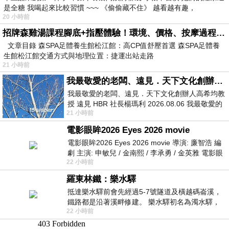
是全糖 我喝起來比較習慣 ~~~ 《偷偷藏不住》 越看越有趣，
20 小時前
招牌森雞湯課程腳底+指壓體驗！環境、價格、按摩過程全紀錄，森SPA足體養生館松江館最新價格表
文章目錄 森SPA足體養生館松江館：高CP值舒壓首選 森SPA足體養
生館松江館交通方式與地理位置：捷運出站走路
21 小時前
我最敬愛的老闆、遠見．天下文化創辦人高希均教授
我最敬愛的老闆、遠見．天下文化創辦人高希均教
授 遠見 HBR 社長楊瑪利 2026.08.06 我最敬愛的
21 小時前
老闆、遠見．天下文化創辦人高希均教
電影眼眸2026 Eyes 2026 movie
電影眼眸2026 Eyes 2026 movie 導演: 廉智浩 編
劇 主演: 申敏兒 / 金南熙 / 李承勇 / 金英雅 電影眼
22 小時前
眸2026描述攝影師徐珍因遺
羅東林鐵：樂水驛
抵達樂水驛前會先經過5-7號隧道及橫越碼崙溪，
鐵路都是沿著溪畔修建。 樂水驛初名為濁水驛，
22 小時前
但因與臺鐵集集線車站同名，於1953