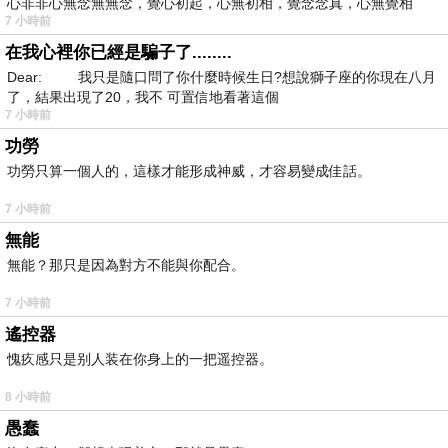
心非非心無念無無念，覺心初起，心無初相，覺念念真，心無覺相
7 小時前
在我心裡你已經是騙子了........
Dear: 我只是隨口問了你什麼時候生日?想說獅子座的你現在八月
了，結果出現了20，我不 可置信地看著這個
7 小時前
功勞
功勞只算一個人的，這樣才能形成神威，才容易變成佳話。
7 小時前
無能
無能？那只是因為對方不能與你配合。
7 小時前
遙控器
愧疚感只是别人装在你身上的一把遥控器。
8 小時前
愚蠢