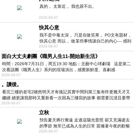
真的， 太靠近， 我也尿不出。
2026-08-07
快其心意
我不是中毒太深， 只是在做笑果， PO文有題材，
快其心意 而以， 做某些事情讓自己的內心--- 感到
2026-08-07
愉快。
面白大丈夫劇團《職男人生11-開始新生活》
時間：2026年7月31日，周五19:30 地點：北藝中心球劇場 這是第二
次看該團《職男人生》系列的現場演出，感覺新鮮度、喜劇感
2026-08-07
。讀後。
看完三樓的老宅2雖然明天才有後記其實中間到第三集有停更幾天才又
繼續 續更讓我那時又重新看一次因為三樓寫的故事 都需要沉浸且要帶
2026-08-07
有
立秋
預告夏天將行漸遠 走過這陽光普照 卻又充滿逝去
的季節 無常已成為人生的日常 當擁著今夜的歡暢
2026-08-07
舒心 轉眼驟成昨日 而明晨 太陽