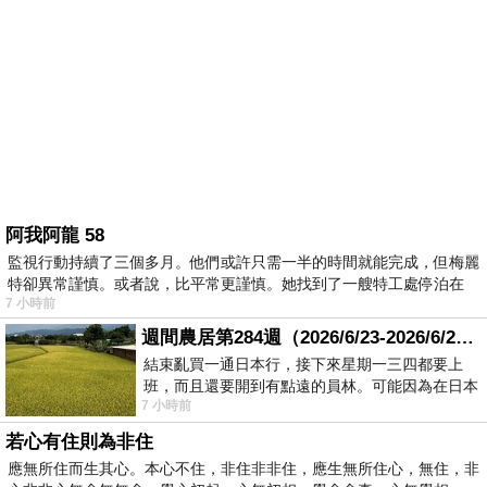
阿我阿龍 58
監視行動持續了三個多月。他們或許只需一半的時間就能完成，但梅麗
特卻異常謹慎。或者說，比平常更謹慎。她找到了一艘特工處停泊在
7 小時前
週間農居第284週（2026/6/23-2026/6/24) 夏至 金黃稻浪洋溢豐收喜悅
結束亂買一通日本行，接下來星期一三四都要上
班，而且還要開到有點遠的員林。可能因為在日本
7 小時前
花不少錢，星期一出門上班時，心裡沒有一
若心有住則為非住
應無所住而生其心。本心不住，非住非非住，應生無所住心，無住，非