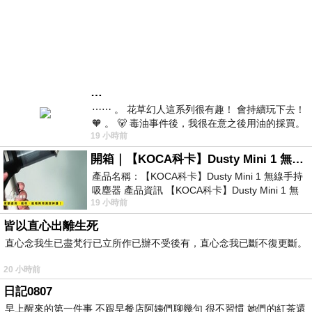
…
⋯⋯ 。 花草幻人這系列很有趣！ 會持續玩下去！
🧡 。 🐻 毒油事件後，我很在意之後用油的採買。
19 小時前
前天購買了我之前就很愛
開箱｜【KOCA科卡】Dusty Mini 1 無線手持吸塵器
產品名稱：【KOCA科卡】Dusty Mini 1 無線手持
吸塵器 產品資訊 【KOCA科卡】Dusty Mini 1 無
19 小時前
線手持吸塵器評語： 能吸、能吹兼具兩
皆以直心出離生死
直心念我生已盡梵行已立所作已辦不受後有，直心念我已斷不復更斷。
20 小時前
日記0807
早上醒來的第一件事 不跟早餐店阿姨們聊幾句 很不習慣 她們的紅茶還