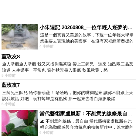
小朱週記 20260808_一位年輕人逐夢的真實故事
這是一個真實又美麗的故事，下週一位年輕大學畢
業生要去實現她的美國夢，在沒有家裡經濟奧援的
4 小時前
情況下，靠著自我努力工作累積出國基
藍玫友8
旅人掌櫃旅人掌櫃 我又來找你喝茶囉 帶上三師兄一道來 知己兩三品茗
論道 人生樂事，平常也 窗外秋景盡入眼底 秋風秋葉，愁
5 小時前
藍玫友7
三師兄三師兄 給你糖葫蘆！ 哈哈哈，把你的嘴糊起來 讓你不能跟上天
說我壞話 好吧！玩打蟑螂是有點髒 那一起來去看白海豚飛躍
6 小時前
當代藝術家盧嵐新：不刻意的線條最自由，讓色彩流動、筆觸自己說話
🌊 不刻意的線條，最自由 當代藝術家盧嵐新在此
幅充滿動態感與奔放氣息的抽象新作中，以大膽的
6 小時前
藍色顏料在白色畫布上揮灑、壓印與流淌