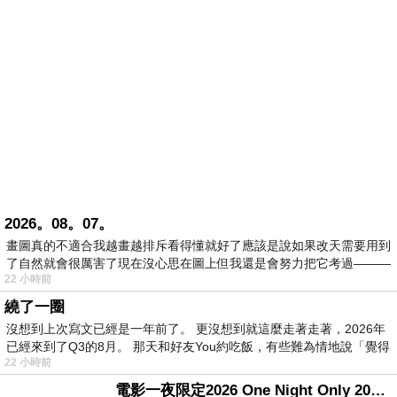
2026。08。07。
畫圖真的不適合我越畫越排斥看得懂就好了應該是說如果改天需要用到
了自然就會很厲害了現在沒心思在圖上但我還是會努力把它考過———
22 小時前
繞了一圈
沒想到上次寫文已經是一年前了。 更沒想到就這麼走著走著，2026年
已經來到了Q3的8月。 那天和好友You約吃飯，有些難為情地說「覺得
22 小時前
電影一夜限定2026 One Night Only 2026 movie