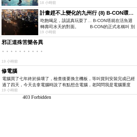
18 小時前
計畫趕不上變化的九州行 (8) B-CON環球塔
吃飽喝足，該認真玩耍了… B-CON塔就在活魚迴
轉壽司水天的對面。 B-CON的正式名稱叫 別
19 小時前
邪正道殊苦樂各異
。。。。。。。。。。
19 小時前
修電腦
電腦買了七年終於操壞了，檢查後要換主機板，等叫貨到安裝完成已經
過了四天，今天去拿電腦時說了有點想念電腦，老闆問我是電腦重度
19 小時前