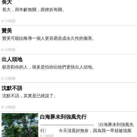
長大
長大，與年齡無關，跟挫折有關。
8 小時前
贊美
贊美可能比侮辱一個人更容易造成永久性的傷害。
8 小時前
出人頭地
願意勸你的人，很多是怕你比他們更快出人頭地。
8 小時前
沈默不語
沈默不語，其實是已經說了。
8 小時前
白海豚未到強風先行
----------------------------------- 〈白海豚未到強風先
行〉 今天清晨好無奈，因為我一早就被強風
8 小時前