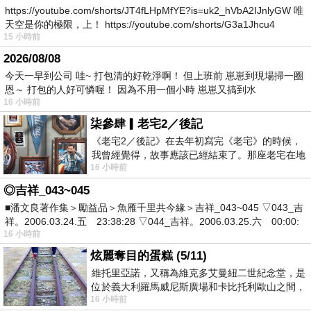
https://youtube.com/shorts/JT4fLHpMfYE?is=uk2_hVbA2IJnlyGW 唯
天空是你的極限，上！ https://youtube.com/shorts/G3a1Jhcu4
15 小時前
2026/08/08
今天一早到公司 哇~ 打包清的好乾淨啊！ 但上班前 崽崽到現場掃一圈
恩～ 打包的人好可憐喔！ 因為不用一個小時 崽崽又搞到水
16 小時前
柒參肆▎老宅2／後記
《老宅2／後記》在去年初寫完《老宅》的時候，
我曾經覺得，故事應該已經結束了。那座老宅在地
16 小時前
震中倒塌，七個人終於離開那片黑暗，
◎吉祥_043~045
■潘文良著作集＞勵益品＞魚雁千里共今緣＞吉祥_043~045 ▽043_吉
祥。2006.03.24.五 23:38:28 ▽044_吉祥。2006.03.25.六 00:00:
16 小時前
炫麗奪目的蛋糕 (5/11)
維托里亞諾，又稱為維克多艾曼紐二世紀念堂，是
位於義大利羅馬威尼斯廣場和卡比托利歐山之間，
16 小時前
用以紀念統一義大利統一後的的第一位國