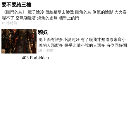
要不要給三樓
《牆門的灰》 屋子陰冷 留給牆壁去滲透 牆角的灰 倒流的陰影 大火吞
噬不了 空氣瀰漫著 燒焦的虛無 牆壁上的門
16 小時前
騎奴
脆上面有許多小說同好 有了脆我才知道原來寫小
說的人那麼多 幾乎比讀小說的人還多 有位同好問
16 小時前
了一個問題 她說為什麼高中文學獎的