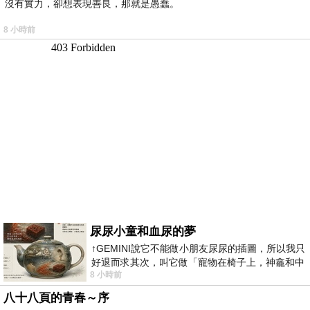
沒有實力，卻想表現善良，那就是愚蠢。
8 小時前
尿尿小童和血尿的夢
↑GEMINI說它不能做小朋友尿尿的插圖，所以我只
好退而求其次，叫它做「寵物在椅子上，神龕和中
8 小時前
年人臉孔」的畫了。 六月底
八十八頁的青春～序