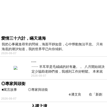
愛情三十六計，瞞天過海
我把心事藏進尋常的問候，海面平靜如昔，心中悸動無法平息。 只有
海底的潮汐知道，我的世界早已向你傾斜。
2026-08-07
….
⋯⋯ 羊耳草是毛絨絨的好有趣。 。 八月開始就決
定少協助老師們後，我感到工作好輕鬆。 本來就
2026-08-07
不是我的工作啊。 真
◎專家與頭銜
■寓言故事 ◎專家與頭銜
⊕潘文良 在「新創
2026-08-07
之谷」裡——
入禪之境