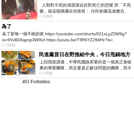
人類對不死的渴望源自於對死亡的恐懼 而「不死
藥」就這樣橫擺在你面前： 任何創傷迅速癒合、
4 小時前
停止衰老、痛覺消失…堪
為了
為了那每一個不眠的夜 https://youtube.com/shorts/021xLpZ0W9g?
is=9VvB2Aqpnp3WIKzl https://youtu.be/T9R6YZ294Hc?is=
4 小時前
民進黨昔日在野推給中央，今日甩鍋地方
上回我曾講過，中華民國政府要的是一個真正會做
事的專業團隊，而且要真正解決問題的團隊，而不
4 小時前
是只會到處甩鍋的雙標團隊，最近民進黨