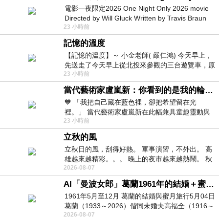
電影一夜限定2026 One Night Only 2026 movie
Directed by Will Gluck Written by Travis Braun
23 小時前
Starring Monica Barbaro
記憶的溫度
【記憶的溫度】～ 小金老師( 嚴仁鴻) 今天早上，
先送走了今天早上從北投來參觀的三台遊覽車，原
23 小時前
以為展場已經差不多要安靜下來，卻發
當代藝術家盧嵐新：你看到的是我的輪廓，還是你的故事？——藏在藍色裡的希望與光
💙 「我把自己藏在藍色裡，卻把希望留在光
裡。」 當代藝術家盧嵐新在此幅兼具童趣靈動與
23 小時前
抽象韻味的新作中，用湛藍的羽翼般色塊包覆著
立秋的風
立秋日的風，刮得好熱。 軍事演習，不外出。 高
雄越來越精彩。。。 晚上的夜市越來越熱鬧。 秋
2026-08-07
天的風刮得很熱 夜遊消暑熱。。。
AI「曼波女郎」葛蘭1961年的結婚＋蜜月旅行 #戀上老電影 #葛蘭 #粟子
1961年5月至12月 葛蘭的結婚與蜜月旅行5月04日
葛蘭（1933～2026）偕同未婚夫高福全（1916～
2026-08-07
2004）乘郵輪赴倫敦6月15日於英國倫敦St.S