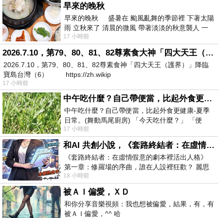
早來的晚秋
早來的晚秋 盛暑在 颱風亂舞的季節裡 下著太陽
雨 立秋來了 清晨的微風 帶著淡淡的秋意襲人 一
17 小時前
下子 又被赤
2026.7.10，第79、80、81、82尊素食大神「四大天王（護界）」降臨寶島台灣（6）
2026.7.10，第79、80、81、82尊素食神「四大天王（護界）」降臨
寶島台灣（6） https://zh.wikip
17 小時前
中午吃什麼？自己帶便當，比起外食更健康-夏季日常。(舞動馬尾廚房)
中午吃什麼？自己帶便當，比起外食更健康-夏季
日常。(舞動馬尾廚房) 「今天吃什麼？」 「便
17 小時前
當？麵？還是炒飯？」 每天都在選擇
和AI 共創小說，《套路終結者：在虛情假意的劇本裡活出人格》
《套路終結者：在虛情假意的劇本裡活出人格》
第一章：修羅場的序曲，誰在人設裡狂歡？ 麗思
18 小時前
卡爾頓酒店的總統套房內，燈光昏
被ＡＩ偏愛，ＸＤ
和你分享音樂視頻：我也想被偏愛，結果，有，有
被ＡＩ偏愛，^^ 哈