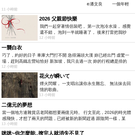
⊕潘文良 一個年輕
11 小時前
的墨客，在京城的古玩肆裡
2026 父親節快樂
我們一起穿著情侶裝吧， 第一次泡冷水澡， 感覺
還不錯， 泡到一半就睡著了， 後來打雷把我吵
12 小時前
醒， 手
一襲白衣
巧了，約好的日子 車庫大門打不開 急得滿頭大漢 妳已經出門 虛驚一
場，趕到高鐵左營站恰好 新加坡，我只去過一次 妳的行程總是排的
12 小時前
花火が瞬いて
煙火閃耀， 一支唱出讓你永生難忘、 無法抹去回
憶的歌曲。
13 小時前
二億元的夢想
當一個地方連雜貨店老闆都想要兩億元時。 行文至此，2026的時光體
感飛快，才想了兩天的問題，已經被新的新聞趕過 跟陰間一樣，某
13 小時前
咪咪~你怎麼能..撩完人就消失不見了