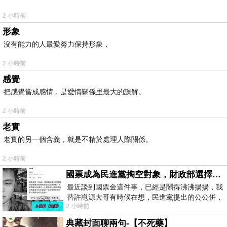
2 小時前
形象
沒有能力的人最愛努力保持形象，
2 小時前
感覺
把感覺當成感情，是愛情關係里最大的誤解。
2 小時前
老實
老實的另一個含義，就是不精於處理人際關係。
2 小時前
國票成為民進黨掏空對象，財政部選擇性失憶
最近談到國票金這件事，已經是鬧得沸沸揚揚，我
替許崑源大哥有時候在想，民進黨提出的公公併，
2 小時前
其實就是想要國庫通黨庫，鬧出最大的醜
典藏封面聊兩句-【不死藥】