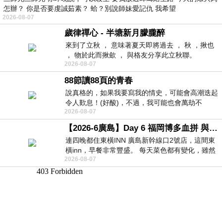
怎辦？ 你是否要虔誠茹素？ 蛤？別說師妹愛記仇 我希望
2026-08-07
歲律禪心 - 半塘新月朦朧醉
來到了立秋 ， 意味著夏天即將過去 ， 秋 ，揪也
， 物於此而揪歛 ， 與格友分享此立秋聯。
2026-08-07
88節讀88頁的青春
說真格的，如果我要寫我的情史，可能會高潮迭起
令人歎息！(好酸)，不過，我可能也會萬劫不
2026-08-07
復...，每天跪鍵盤還是被判了花心的罪
【2026-6廣島】Day 6 福岡博多血拼 與機場接送少年司機深夜對談
連四晚都住東橫INN 廣島新幹線口2號店，這間東
橫inn，早餐非常豐盛。 每天菜色都有變化，雖然
2026-08-07
看到工作人員拿出料理包加熱，但