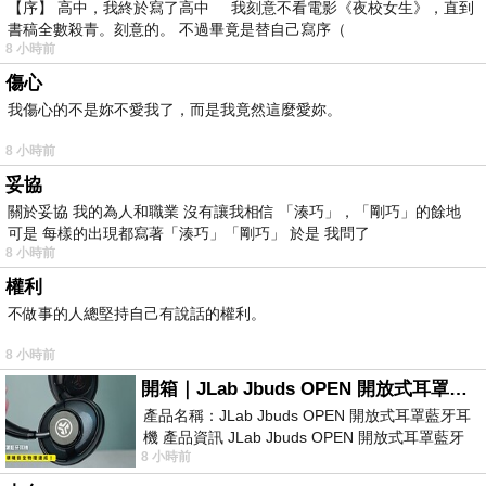
【序】 高中，我終於寫了高中 我刻意不看電影《夜校女生》，直到
書稿全數殺青。刻意的。 不過畢竟是替自己寫序（
8 小時前
傷心
我傷心的不是妳不愛我了，而是我竟然這麼愛妳。
8 小時前
妥協
關於妥協 我的為人和職業 沒有讓我相信 「湊巧」，「剛巧」的餘地
可是 每樣的出現都寫著「湊巧」「剛巧」 於是 我問了
8 小時前
權利
不做事的人總堅持自己有說話的權利。
8 小時前
開箱｜JLab Jbuds OPEN 開放式耳罩藍牙耳機 - 設計美學，輕巧、透氣、環境音全物理達成！
產品名稱：JLab Jbuds OPEN 開放式耳罩藍牙耳
機 產品資訊 JLab Jbuds OPEN 開放式耳罩藍牙
8 小時前
耳機評語：非常有特色，值得喜愛美型工