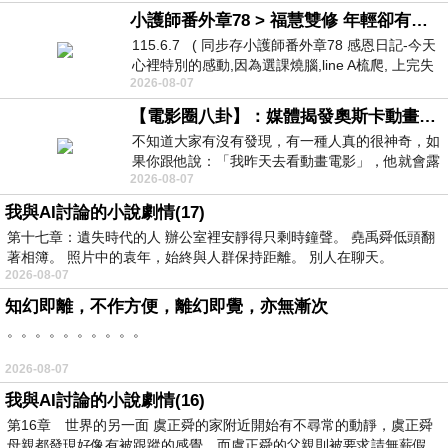
小護師番外章78 > 福慧雙修 年輕卻有個老靈魂 ㄑ金剛經〉podcast
115.6.7 ( 同步存小護師番外章78 感恩日記-今天
心裡特別的感動,因為選課燒腦,line A梳爬, 上完失
2026-08-07
智課的她,特來傾
【電影圈八卦】：媒體揭發奧斯卡動畫項目投票醜聞！好萊塢為什麼看不起動畫電影？
不知道大家有沒有發現，有一種人真的很神奇，如
果你跟他說：「我昨天去看動畫電影」，他就會露
2026-08-07
出一種慈祥的微笑，然後問你是不是陪小
我與AI討論的小說劇情(17)
第十七章：遺失時代的人 辦公室裡安靜得只剩時鐘聲。 堯禹舜低頭翻
著相簿。 照片中的袁年，始終與人群保持距離。 別人在聊天。
2026-08-07
知幻即離，不作方便，離幻即覺，亦無漸次
。。。。。。。。。。
2026-08-07
我與AI討論的小說劇情(16)
第16章 世界的另一面 虞正舜的家附近開始有不尋常的動靜，虞正舜
母親都發現好像有被跟蹤的感覺，而虞正舜的父親則被要求請無薪假，