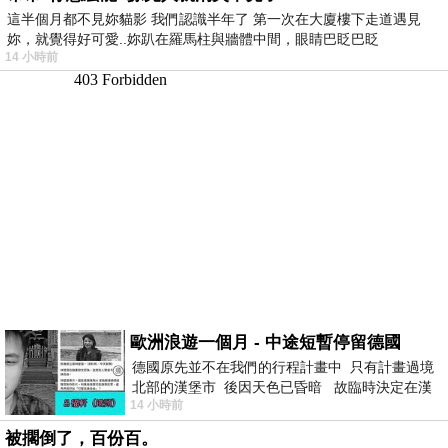
這半個月都不見妳貓影 我們認識半年了 第一次在大廈樓下走道遇見
妳，就覺得好可愛..妳趴在羅馬柱與牆體中間，眼睛巴眨巴眨
14 小時前
歐洲浪遊一個月 - 中途短暫停留德國
德國原先並不在我們的行程計畫中 只有計畫過境
北部的漢堡市 後因天色已昏暗 故臨時決定在漢
14 小時前
堡市吃晚餐和過夜
被擱倒了，百份百。