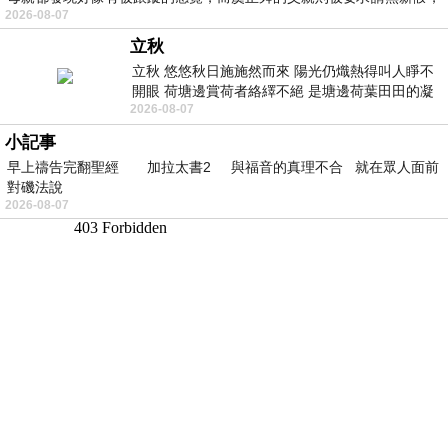
2026-08-07
立秋
立秋 悠悠秋日施施然而來 陽光仍熾熱得叫人睜不
開眼 荷塘邊賞荷者絡繹不絕 是塘邊荷葉田田的凝
2026-08-07
望 風中飄逸的是映日荷花別樣紅
小記事
早上禱告完翻聖經 加拉太書2 與福音的真理不合 就在眾人面前
對磯法說
2026-08-07