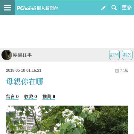
塵風往事
訂閱
我的
2018-05-10 01:16:21
沉風
母親你在哪
留言 0
收藏 0
推薦 6