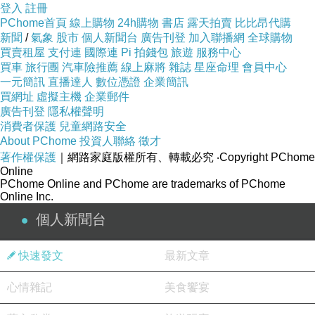
登入
註冊
PChome首頁
線上購物
24h購物
書店
露天拍賣
比比昂代購
新聞
/
氣象
股市
個人新聞台
廣告刊登
加入聯播網
全球購物
買賣租屋
支付連
國際連
Pi 拍錢包
旅遊
服務中心
買車
旅行團
汽車險推薦
線上麻將
雜誌
星座命理
會員中心
一元簡訊
直播達人
數位憑證
企業簡訊
買網址
虛擬主機
企業郵件
廣告刊登
隱私權聲明
消費者保護
兒童網路安全
About PChome
投資人聯絡
徵才
著作權保護
｜網路家庭版權所有、轉載必究
‧Copyright PChome
Online
PChome Online and PChome are trademarks of PChome
Online Inc.
個人新聞台
快速發文
最新文章
心情雜記
美食饗宴