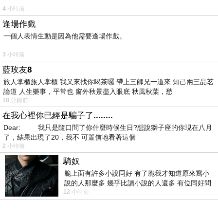
4 小時前
逢場作戲
一個人表情生動是因為他需要逢場作戲。
3 小時前
藍玫友8
旅人掌櫃旅人掌櫃 我又來找你喝茶囉 帶上三師兄一道來 知己兩三品茗
論道 人生樂事，平常也 窗外秋景盡入眼底 秋風秋葉，愁
18 分鐘前
在我心裡你已經是騙子了........
Dear: 我只是隨口問了你什麼時候生日?想說獅子座的你現在八月
了，結果出現了20，我不 可置信地看著這個
2 小時前
騎奴
脆上面有許多小說同好 有了脆我才知道原來寫小
說的人那麼多 幾乎比讀小說的人還多 有位同好問
12 小時前
了一個問題 她說為什麼高中文學獎的