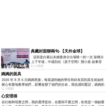
典藏封面聊兩句-【天外金球】
這部是白素以未婚妻身分出場唯一的一次 架構分
上下半場，中場則在《原子空間》開小差 故事背
11 小時前
景影射西藏境外流亡 地下組織
媽媽的面具
2026 年 8 月 6 日媽媽死後，每當讀到她的學生和好友寫到其生前如何
耐心有愛地教導他們，影響改變了他們的生命，我也感到驚訝，媽媽的
11 小時前
心安理得
在幻相和現實之間，我的選擇是你，在愛與不愛之間，依然是一個缺愛