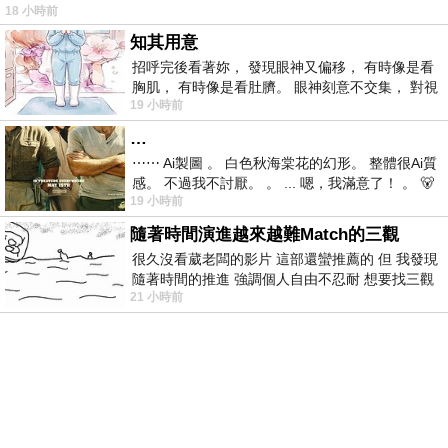
18 小時前
仞的懸崖上，有一座遮天蔽
知其用意
招呼完後看著妳， 發現眼神又偏移， 有時像是看
胸肌， 有時像是看肚臍。 眼神刻意不交集， 對視
19 小時前
視線不對齊， 讓我很難不
…
⋯⋯ Ai製圖 。 白色秋海棠花的幻形。 整體很Ai質
感。 不過我不討厭。 。 ... 嗯，我滿意了！ 。 🐻
19 小時前
昨中
隨著時間演進越來越難Match的三觀
很久沒看葳老闆的影片 這部還蠻推薦的 但 我發現
隨著時間的推進 強調個人自由不忍耐 想要找三觀
21 小時前
接近的不要說對象 連朋友都超