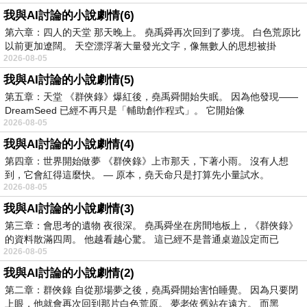
我與AI討論的小說劇情(6)
第六章：四人的天堂 那天晚上。 堯禹舜再次回到了夢境。 白色荒原比
以前更加遼闊。 天空漂浮著大量發光文字，像無數人的思想被掛
2026-08-05
我與AI討論的小說劇情(5)
第五章：天堂 《群俠錄》爆紅後，堯禹舜開始失眠。 因為他發現——
DreamSeed 已經不再只是「輔助創作程式」。 它開始像
2026-08-05
我與AI討論的小說劇情(4)
第四章：世界開始做夢 《群俠錄》上市那天，下著小雨。 沒有人想
到，它會紅得這麼快。 — 原本，堯天命只是打算先小量試水。
2026-08-05
我與AI討論的小說劇情(3)
第三章：會思考的遺物 夜很深。 堯禹舜坐在房間地板上，《群俠錄》
的資料散滿四周。 他越看越心驚。 這已經不是普通桌遊設定而已
2026-08-05
我與AI討論的小說劇情(2)
第二章：群俠錄 自從那場夢之後，堯禹舜開始害怕睡覺。 因為只要閉
上眼，他就會再次回到那片白色荒原。 夢老依舊站在遠方。 而黑