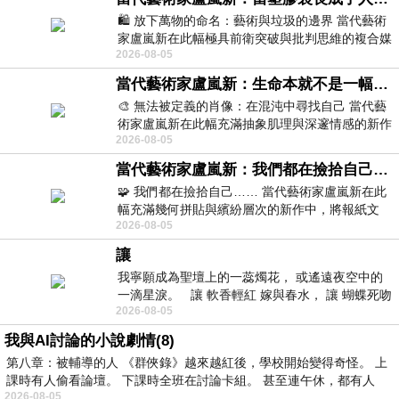
🛍️ 放下萬物的命名：藝術與垃圾的邊界 當代藝術
家盧嵐新在此幅極具前衛突破與批判思維的複合媒
2026-08-05
材新作中，直接將被大眾定義為廢棄物
當代藝術家盧嵐新：生命本就不是一幅能被定義的肖像，在混亂與交疊中拼湊完整的靈魂
🎨 無法被定義的肖像：在混沌中尋找自己 當代藝
術家盧嵐新在此幅充滿抽象肌理與深邃情感的新作
2026-08-05
中，以灰白為基底，交織著塗抹、刮擦與
當代藝術家盧嵐新：我們都在撿拾自己，將散落的情緒與碎片，拼回生命完整的輪廓
🧩 我們都在撿拾自己…… 當代藝術家盧嵐新在此
幅充滿幾何拼貼與繽紛層次的新作中，將報紙文
2026-08-05
字、彩色剪紙與明亮顏料層層
讓
我寧願成為聖壇上的一蕊燭花， 或遙遠夜空中的
一滴星淚。 讓 軟香輕紅 嫁與春水， 讓 蝴蝶死吻
2026-08-05
夏日最後一瓣玫瑰， 讓
我與AI討論的小說劇情(8)
第八章：被輔導的人 《群俠錄》越來越紅後，學校開始變得奇怪。 上
課時有人偷看論壇。 下課時全班在討論卡組。 甚至連午休，都有人
2026-08-05