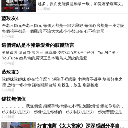
越多，反而更能像是勳章一般，加冕著榮耀萬丈。
1 小時前
習慣一如縱容，成了再難輕輕放下的罪證
藍玫友4
吾老三師兄吾老三師兄 每個人都是一部大藏經 每個心房都是一座寺院
每個視事都是一個觀想 不論大大或小小都自在 心不拘於形
2 小時前
這個連結是本豬最愛看的肢體語言
✳️모델이 고급차 옆에서 포즈를 취하고 있다.✳️ "윤아 , YunAh" ✳️ -
YouTube 她具備的展現正是本豬為人所缺的最愛
2 小時前
藍玫友3
玫師妹玫師妹 妳在忙什麼？ 滿院子裡瞎跑 小蟑螂不礙事 培養好生之
德 放牠一條小命 讓牠回歸自然 別殺生，放生 別讓牠進
3 小時前
錫杖無價值
。。。。。。我無價值 須親手執持錫杖才得以滅除煩惱 錫杖你修的，
己力因力是正力，佛像也是你修的，己力因力是正力，佛光普照也是
4 小時前
好書推薦《女大當家》深深感謝分享自己想法震撼讀者的作家，讓我看到不同樣貌的家庭！