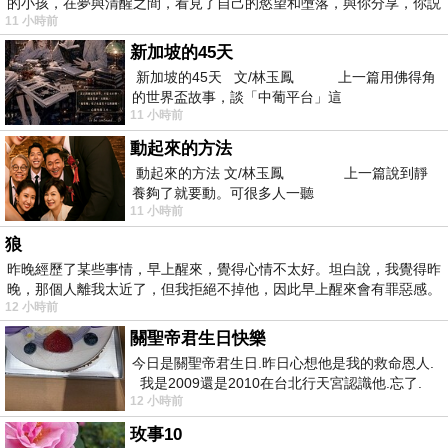
的小孩，在夢與清醒之間，看見了自己的慾望和墮落，與你分享，你説
11 小時前
新加坡的45天
新加坡的45天 文/林玉鳳 上一篇用佛得角
的世界盃故事，談「中葡平台」這
11 小時前
動起來的方法
動起來的方法 文/林玉鳳 上一篇說到靜
養夠了就要動。可很多人一聽
11 小時前
狼
昨晚經歷了某些事情，早上醒來，覺得心情不太好。坦白說，我覺得昨
晚，那個人離我太近了，但我拒絕不掉他，因此早上醒來會有罪惡感。
12 小時前
關聖帝君生日快樂
今日是關聖帝君生日.昨日心想他是我的救命恩人.
我是2009還是2010在台北行天宮認識他.忘了.
12 小時前
一個奇摩交友的網友學
玫事10