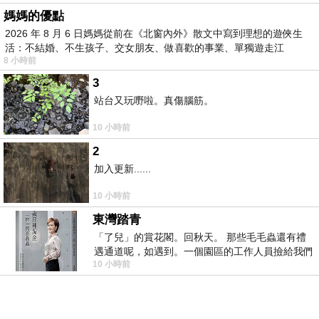
媽媽的優點
2026 年 8 月 6 日媽媽從前在《北窗內外》散文中寫到理想的遊俠生
活：不結婚、不生孩子、交女朋友、做喜歡的事業、單獨遊走江
8 小時前
湖⋯⋯，
3
站台又玩嘢啦。真傷腦筋。
10 小時前
2
加入更新......
10 小時前
東灣踏青
「了兒」的賞花閣。回秋天。 那些毛毛蟲還有禮
遇通道呢，如遇到。一個園區的工作人員撿給我們
10 小時前
細賞。