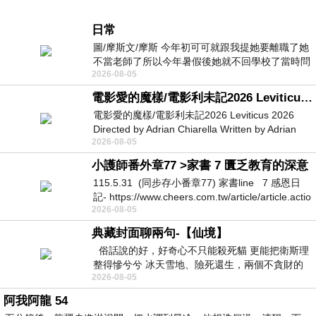
日常
圖/摩斯文/摩斯 今年初可可就跟我提她要離職了她
不當老師了所以今年暑假後她就不回學校了當時問
2026-08-05
她不是很喜歡幼幼班的小朋友嗎捨得不
電影愛的魔樣/電影利未記2026 Leviticus 2026
電影愛的魔樣/電影利未記2026 Leviticus 2026
Directed by Adrian Chiarella Written by Adrian
2026-08-05
Chiarella Starring Joe Bird
小護師番外章77 >家書 7 匱乏教育的深意
115.5.31 (同步存小番章77) 家書line 7 感恩日
記- https://www.cheers.com.tw/article/article.actio
2026-08-05
典藏封面聊兩句-【仙境】
俗話說的好，好奇心不只能殺死貓 更能把衛斯理
整得慘兮兮 冰天雪地、險死還生，兩個不貪財的
2026-08-05
人尋什麼寶？ 人家追尋愛情還
阿我阿龍 54