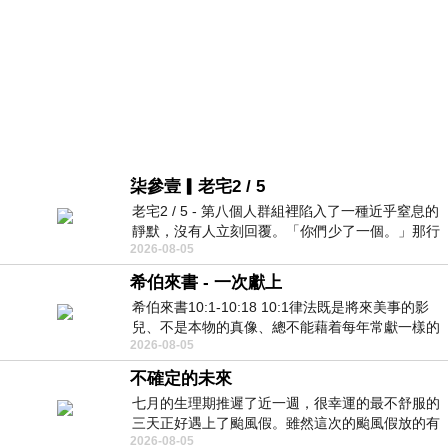
柒參壹▎老宅2 / 5
老宅2 / 5 - 第八個人群組裡陷入了一種近乎窒息的
靜默，沒有人立刻回覆。「你們少了一個。」那行
2026-08-05
字像一顆冰冷的鐵釘，硬生生刺進螢
希伯來書 - 一次獻上
希伯來書10:1-10:18 10:1律法既是將來美事的影
兒、不是本物的真像、總不能藉着每年常獻一樣的
2026-08-05
祭物、叫那近前來的人得以完全。 10
不確定的未來
七月的生理期推遲了近一週，很幸運的最不舒服的
三天正好遇上了颱風假。雖然這次的颱風假放的有
2026-08-05
點虛，因為風雨不大，但這也是最想要的