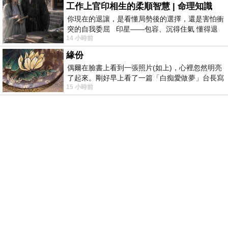
工作上官印相生的柔順智慧 | 命理知識
你現在的退讓，是看懂局勢後的選擇，還是害怕衝
突的自我委屈 印星——包容、沉得住氣 懂得退
14 小時前
一步觀察，不會
緣份
偶爾在臉書上看到一張照片(如上)，心裡忽然明亮
了起來。剛好早上看了一篇「白痴愛做夢」台長寫
15 小時前
的貼文，在回顧年輕時瘋狂愛上