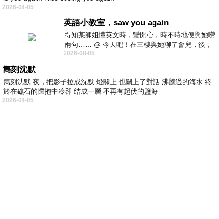
2026-08-05
英語小教室，saw you again
得知某師姐懂英文時，蠻開心，時不時地便與她嘮
兩句…… @ 今天吧！在三樓與她聊了會兒，後，
2026-08-05
下二樓居然又撞到她，於是
雋刻沈默
雋刻沈默 夜，把影子拉成沈默 燈關上 也關上了對話 沸騰過的海水 終
於在礁石的懷抱中冷卻 结成一層 不再有起伏的鹽海
2026-08-05