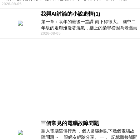
2026-08-05
我與AI討論的小說劇情(1)
第一章：袁年的最後一堂課 雨下得很大。 國中二
年級的走廊瀰漫著濕氣，牆上的榮譽榜因為老舊而
2026-08-05
微微捲起。 堯禹舜站在辦公室外，手
三個常見的電腦故障問題
踏入電腦這個行業 ，個人常碰到以下幾個電腦故
障問題 ~ 跟網友經驗分享。 一 、 記憶體接觸問