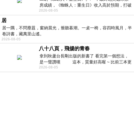
房成績，《蜘蛛人：重生日》收入高於預期，打破
2026-08-05
《復仇者聯盟：終局之戰》記錄，成為
居
居一隅，不問塵囂，窗納晨光，簷聽暮潮。一桌一椅，容四時風月，半
卷詩書，藏萬里山遙。
2026-08-05
八十八頁，飛揚的青春
拿到秋蘆台長剛出版的新書了 看完第一個想法，
是一聲讚嘆 這本，質量好高喔 ~ 比前三本更
2026-08-05
勝一