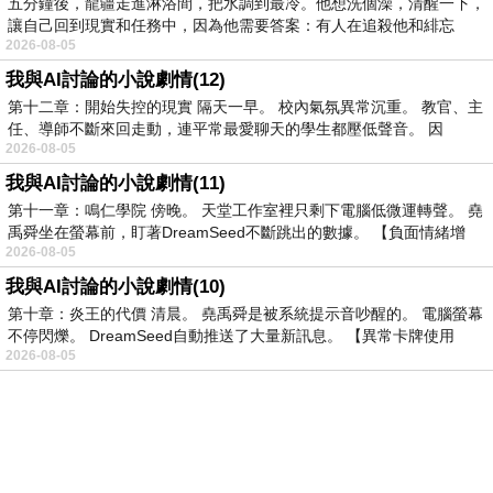
五分鐘後，龍疆走進淋浴間，把水調到最冷。他想洗個澡，清醒一下，
讓自己回到現實和任務中，因為他需要答案：有人在追殺他和緋忘
2026-08-05
我與AI討論的小說劇情(12)
第十二章：開始失控的現實 隔天一早。 校內氣氛異常沉重。 教官、主
任、導師不斷來回走動，連平常最愛聊天的學生都壓低聲音。 因
2026-08-05
我與AI討論的小說劇情(11)
第十一章：鳴仁學院 傍晚。 天堂工作室裡只剩下電腦低微運轉聲。 堯
禹舜坐在螢幕前，盯著DreamSeed不斷跳出的數據。 【負面情緒增
2026-08-05
我與AI討論的小說劇情(10)
第十章：炎王的代價 清晨。 堯禹舜是被系統提示音吵醒的。 電腦螢幕
不停閃爍。 DreamSeed自動推送了大量新訊息。 【異常卡牌使用
2026-08-05