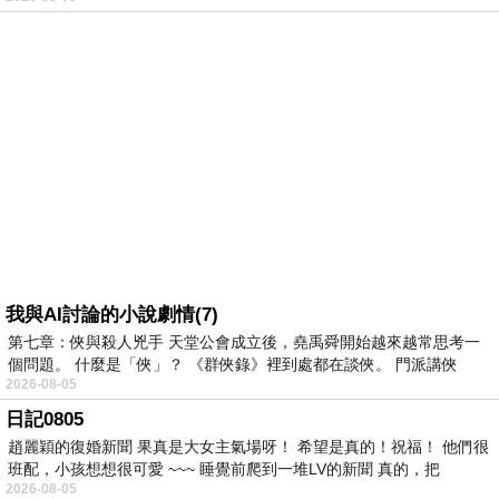
我與AI討論的小說劇情(7)
第七章：俠與殺人兇手 天堂公會成立後，堯禹舜開始越來越常思考一
個問題。 什麼是「俠」？ 《群俠錄》裡到處都在談俠。 門派講俠
2026-08-05
日記0805
趙麗穎的復婚新聞 果真是大女主氣場呀！ 希望是真的！祝福！ 他們很
班配，小孩想想很可愛 ~~~ 睡覺前爬到一堆LV的新聞 真的，把
2026-08-05