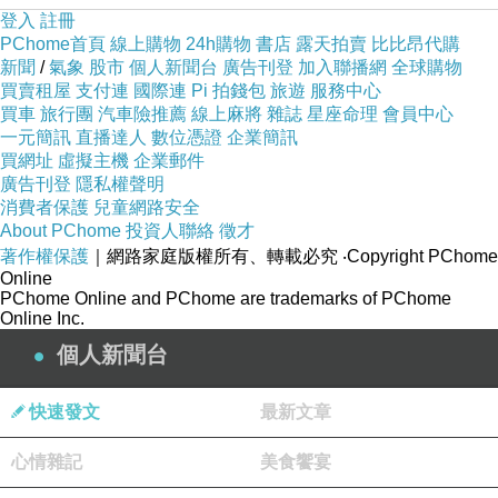
登入
註冊
PChome首頁
線上購物
24h購物
書店
露天拍賣
比比昂代購
新聞
/
氣象
股市
個人新聞台
廣告刊登
加入聯播網
全球購物
買賣租屋
支付連
國際連
Pi 拍錢包
旅遊
服務中心
買車
旅行團
汽車險推薦
線上麻將
雜誌
星座命理
會員中心
一元簡訊
直播達人
數位憑證
企業簡訊
買網址
虛擬主機
企業郵件
廣告刊登
隱私權聲明
消費者保護
兒童網路安全
About PChome
投資人聯絡
徵才
著作權保護
｜網路家庭版權所有、轉載必究
‧Copyright PChome
Online
PChome Online and PChome are trademarks of PChome
Online Inc.
個人新聞台
快速發文
最新文章
心情雜記
美食饗宴