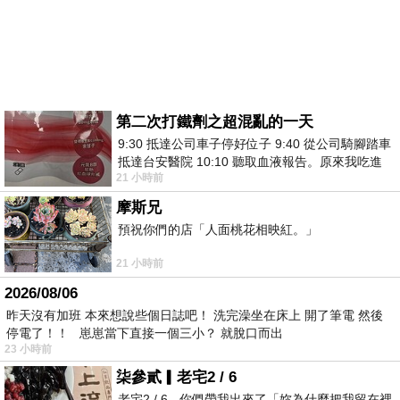
第二次打鐵劑之超混亂的一天
9:30 抵達公司車子停好位子 9:40 從公司騎腳踏車
抵達台安醫院 10:10 聽取血液報告。原來我吃進
21 小時前
去的 B12 彌可保並非沒有吸收而是超
摩斯兄
預祝你們的店「人面桃花相映紅。」
21 小時前
2026/08/06
昨天沒有加班 本來想說些個日誌吧！ 洗完澡坐在床上 開了筆電 然後
停電了！！ 崽崽當下直接一個三小？ 就脫口而出
23 小時前
柒參貳▎老宅2 / 6
老宅2 / 6 - 你們帶我出來了「妳為什麼把我留在裡