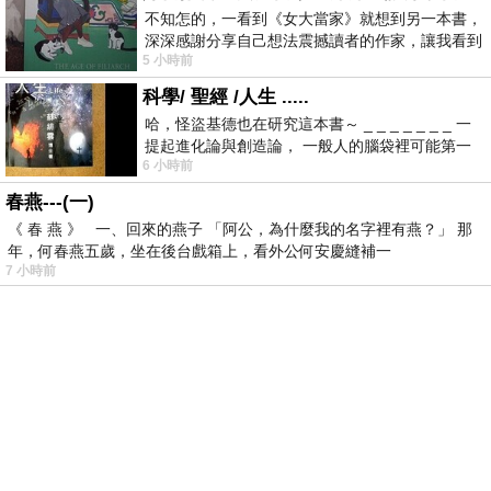
不知怎的，一看到《女大當家》就想到另一本書，
深深感謝分享自己想法震撼讀者的作家，讓我看到
5 小時前
不同樣貌的家庭！ 《女大
科學/ 聖經 /人生 .....
哈，怪盜基德也在研究這本書～ _ _ _ _ _ _ _ 一
提起進化論與創造論， 一般人的腦袋裡可能第一
6 小時前
時間就有「 進化論很科
春燕---(一)
《 春 燕 》 一、回來的燕子 「阿公，為什麼我的名字裡有燕？」 那
年，何春燕五歲，坐在後台戲箱上，看外公何安慶縫補一
7 小時前