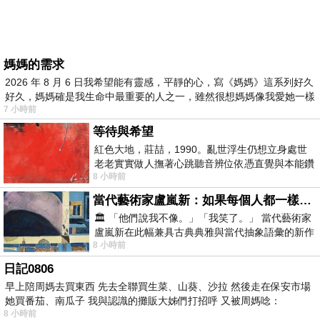
媽媽的需求
2026 年 8 月 6 日我希望能有靈感，平靜的心，寫《媽媽》這系列好久
好久，媽媽確是我生命中最重要的人之一，雖然很想媽媽像我愛她一樣
7 小時前
等待與希望
紅色大地，莊喆，1990。亂世浮生仍想立身處世
老老實實做人撫著心跳聽音辨位依憑直覺與本能鑽
8 小時前
向裂隙的亮處探索另一個心聲另一個共鳴的
當代藝術家盧嵐新：如果每個人都一樣，這世界該有多無聊？
🏛️ 「他們說我不像。」「我笑了。」 當代藝術家
盧嵐新在此幅兼具古典典雅與當代抽象語彙的新作
8 小時前
中，以沈靜的藍色空間為背景，描繪了
日記0806
早上陪周媽去買東西 先去全聯買生菜、山葵、沙拉 然後走在保安市場
她買番茄、南瓜子 我與認識的攤販大姊們打招呼 又被周媽唸：
8 小時前