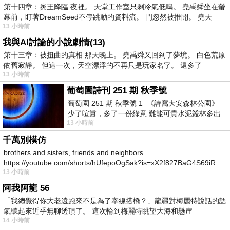
第十四章：炎王降臨 夜裡。 天堂工作室只剩冷氣低鳴。 堯禹舜坐在螢
幕前，盯著DreamSeed不停跳動的資料流。 門忽然被推開。 堯天
13 小時前
我與AI討論的小說劇情(13)
第十三章：被扭曲的真相 那天晚上。 堯禹舜又回到了夢境。 白色荒原
依舊寂靜。 但這一次，天空漂浮的不再只是玩家名字。 還多了
13 小時前
葡萄園詩刊 251 期 秋季號
葡萄園 251 期 秋季號 1 《詩寫大安森林公園》
少了喧囂，多了一份綠意 難能可貴水泥叢林多出
13 小時前
一
千萬別模仿
brothers and sisters, friends and neighbors
https://youtube.com/shorts/hUfepoOgSak?is=xX2f827BaG4S69iR
13 小時前
https
阿我阿龍 56
「我總覺得你大老遠跑來不是為了牽線搭橋？」龍疆對梅麗特說話的語
氣聽起來近乎無聊透頂了。 這次輪到梅麗特眺望大海和懸崖
14 小時前