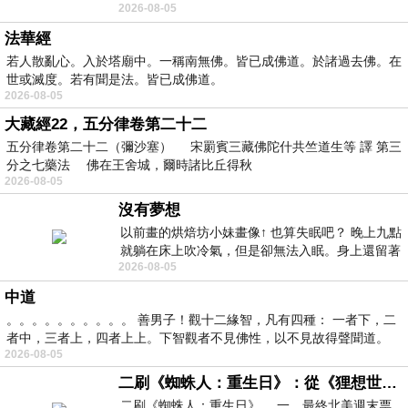
2026-08-05
題 : 記憶體即
法華經
若人散亂心。入於塔廟中。一稱南無佛。皆已成佛道。於諸過去佛。在
世或滅度。若有聞是法。皆已成佛道。
2026-08-05
大藏經22，五分律卷第二十二
五分律卷第二十二（彌沙塞） 宋罽賓三藏佛陀什共竺道生等 譯 第三
分之七藥法 佛在王舍城，爾時諸比丘得秋
2026-08-05
沒有夢想
以前畫的烘焙坊小妹畫像↑ 也算失眠吧？ 晚上九點
就躺在床上吹冷氣，但是卻無法入眠。身上還留著
2026-08-05
四點多跑的六公里的疲
中道
。。。。。。。。。。 善男子！觀十二緣智，凡有四種： 一者下，二
者中，三者上，四者上上。下智觀者不見佛性，以不見故得聲聞道。
2026-08-05
二刷《蜘蛛人：重生日》：從《狸想世界》到《怪奇物語》
二刷《蜘蛛人：重生日》。.一，最終北美週末票