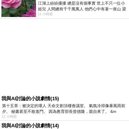
江湖上紛紛擾擾 總是沒有個事實 世上不只一位小
娃兒 人間總有千千萬萬人 他們心中有著一座山 梁
12 小時前
山佛山泰華衡恆嵩 一山之高
我與AI討論的小說劇情(15)
第十五章：被決定的壞人 天命文創頂樓會議室。 氣氛冷得像暴風雨前
夕。 秘書甚至不敢進門。 因為教育部長曾德隆，親自來了。 &m
12 小時前
我與AI討論的小說劇情(14)