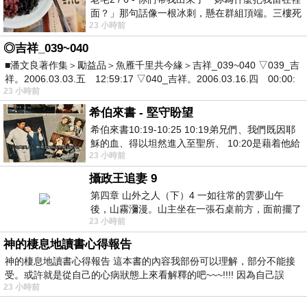
面？」那句話像一根冰刺，懸在群組頂端。三樓死
23 小時前
死盯著照片裡的人。那個人確實站在
◎吉祥_039~040
■潘文良著作集＞勵益品＞魚雁千里共今緣＞吉祥_039~040 ▽039_吉
祥。2006.03.03.五 12:59:17 ▽040_吉祥。2006.03.16.四 00:00:
23 小時前
希伯來書 - 堅守盼望
希伯來書10:19-10:25 10:19弟兄們、我們既因耶
穌的血、得以坦然進入至聖所、 10:20是藉着他給
23 小時前
我們開了一條又新又活的路從幔子經過
攝政王追妻 9
第四章 山外之人（下）4 一如往常的雲夢山午
後，山霧瀰漫。山主坐在一張石桌前方，面前擺了
23 小時前
一盤未下完的棋盤，還有一壺茶與兩只冒
神的棲息地讀書心得報告
神的棲息地讀書心得報告 這本書的內容我部份可以理解，部分不能接
受。或許就是從自己的心病狀態上來看解釋的吧~~~!!!! 因為自己誤
23 小時前