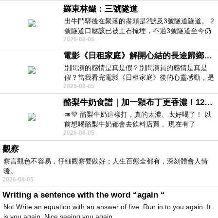
羅東林鐵：三號隧道
出牛鬥驛後在聚落的盡頭是2號及3號隧道隧道。 2
號隧道口應該已被土石掩埋，不過3號隧道至今仍
2026-08-05
存在。從台7丙牛鬥橋上往左岸上游方
電影《日租家庭》解開心結的長途歸鄉！能在電影院感受到地理的寬闊和人心的相鄰，真是太棒了！
別問演的感情是真是假？別問演員的感情是真是
假？當我看完電影《日租家庭》後的心靈感動，是
2026-08-05
真的。詮釋的情感觸動了人心，就是真情
酪梨牛奶食譜｜加一顆布丁更香濃！120秒完成飲料店級酪梨奶昔｜imami 旗艦豆漿機
🥑💚 酪梨牛奶這樣打，真的太濃、太好喝了！ 以
前想喝酪梨牛奶都會去飲料店買， 現在有了
2026-08-05
imami 健康煮藝｜旗艦破壁智慧養生豆漿機，
觀察
察言觀色不容易，仔細觀察要做好；人生百態全都有，深刻體會人情
暖。
2026-08-05
Writing a sentence with the word “again “
Not Write an equation with an answer of five. Run in to you again. It
is you again. Nice seeing you again.