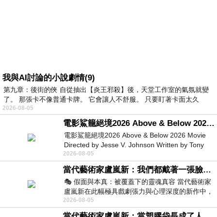
我與AI討論的小說劇情(9)
第九章：後街的俠 自從抽出【炎王邪殺】後，天堂工作室的氣氛就變
了。 那張卡不像普通卡牌。 它會讓人不舒服。 只要盯著卡面太久
2026-08-05
電影鯊籠絕境2026 Above & Below 2026 Movie
電影鯊籠絕境2026 Above & Below 2026 Movie
Directed by Jesse V. Johnson Written by Tony
2026-08-05
Giordano Starring Laura Maran
當代藝術家盧嵐新：我們都戴著一張臉，可真正的自己，總藏在那些被塗抹、被覆蓋的痕跡裡
🎭 假面與本真：被覆蓋下的靈魂真容 當代藝術家
盧嵐新在此幅極具戲劇張力與心理深度的新作中，
2026-08-05
運用質感豐富的紙材肌理、墨痕與大膽的
當代藝術家盧嵐新：當塑膠袋長成了人的模樣，我們的目光是否學會了放下偏見？