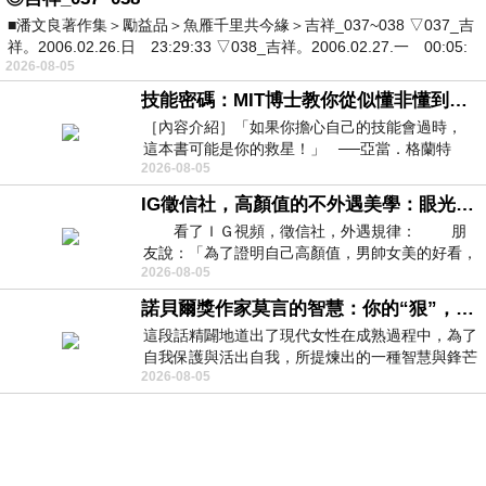
■潘文良著作集＞勵益品＞魚雁千里共今緣＞吉祥_037~038 ▽037_吉
祥。2006.02.26.日 23:29:33 ▽038_吉祥。2006.02.27.一 00:05:
2026-08-05
技能密碼：MIT博士教你從似懂非懂到穩定輸出，把專業變事業的職能升級攻略 /麥特．比恩(容錯)
［內容介紹］「如果你擔心自己的技能會過時，
這本書可能是你的救星！」 ──亞當．格蘭特
2026-08-05
（Adam Grant），《
IG徵信社，高顏值的不外遇美學：眼光太高也是一種防禦，為了證明我長得好看，我決定一輩子不外遇！
看了ＩＧ視頻，徵信社，外遇規律： 朋
友說：「為了證明自己高顏值，男帥女美的好看，
2026-08-05
且眼光高，我決定一輩子不外遇。」
諾貝爾獎作家莫言的智慧：你的“狠”，才是最好的自我保護
這段話精闢地道出了現代女性在成熟過程中，為了
自我保護與活出自我，所提煉出的一種智慧與鋒芒
2026-08-05
的平衡。 核心解讀與看法