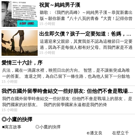
祝賀～純純男子漢
聽歌：《我們的高峰》～純純男子漢～恭賀新書出
版～願你新書〞八十八頁的青春〞大賣！記得你曾
15 小時前
經在我的版留言…「好讚的圖^^感覺大家
出生即欠債？孩子一定要知道：爸媽，其實我不欠你們
這週迎來父親節，其實我並不認為這種節日一定要
過，因為不是每個人都有好父母。而我們家是不過
15 小時前
節的，平時也沒什麼儀式感，生活趨近冷
愛情三十六計，序
兵法，藏在一滴露水裡，映照日出的方向。 智慧，是不讓衝突成為唯
一的答案。 進退之間，為自己留下一條生路，也為他人留下一分餘地
15 小時前
我們在國外留學時會結交一些好朋友: 但他們不會是戰場上的朋友
我們在國外留學時會結交一些好朋友: 但他們不會是戰場上的朋友， 是
我們國家的好朋友。 我們的留學國家永遠都是我們的倚
15 小時前
◎小鷹的抉擇
■寓言故事 ◎小鷹的抉擇
⊕潘文良 在壁立千