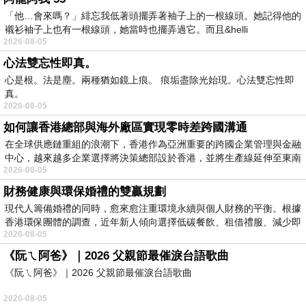
「他…會來嗎？」緋忘我低著頭擺弄著袖子上的一根線頭。她記得他的
襯衫袖子上也有一根線頭，她當時也擺弄過它。而且&helli
2026-08-05
心法雙忘性即真。
心是根。法是塵。兩種猶如鏡上痕。 痕垢盡除光始現。心法雙忘性即
真。
2026-08-05
如何讓香港總部與海外廠區實現零時差跨國溝通
在全球供應鏈重組的浪潮下，香港作為亞洲重要的跨國企業管理與金融
中心，越來越多企業選擇將決策總部設於香港，並將生產線延伸至東南
2026-08-05
財務健康與環保婚禮的雙贏規劃
現代人籌備婚禮的同時，愈來愈注重環境永續與個人財務的平衡。根據
香港環保團體的調查，近年新人傾向選擇低碳餐飲、租借禮服、減少即
2026-08-05
《阮ㄟ阿爸》｜2026 父親節最催淚台語歌曲
《阮ㄟ阿爸》｜2026 父親節最催淚台語歌曲
2026-08-05