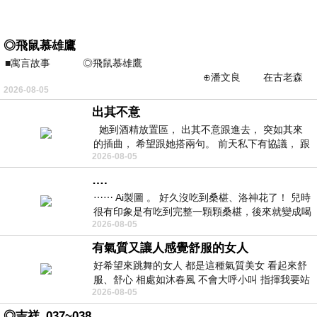
◎飛鼠慕雄鷹
■寓言故事 ◎飛鼠慕雄鷹
⊕潘文良 在古老森
2026-08-05
林的底層，住著一隻小飛鼠
出其不意
她到酒精放置區， 出其不意跟進去， 突如其來
的插曲， 希望跟她搭兩句。 前天私下有協議， 跟
2026-08-05
著阿弟丟拉基
….
⋯⋯ Ai製圖 。 好久沒吃到桑椹、洛神花了！ 兒時
很有印象是有吃到完整一顆顆桑椹，後來就變成喝
2026-08-05
桑椹汁。 現在是連喝都沒喝
有氣質又讓人感覺舒服的女人
好希望來跳舞的女人 都是這種氣質美女 看起來舒
服、舒心 相處如沐春風 不會大呼小叫 指揮我要站
2026-08-05
哪個位子 妳老幾？？
◎吉祥_037~038