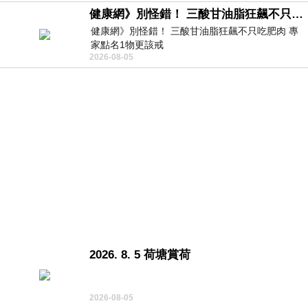
健康網》別怪錯！ 三酸甘油脂狂飆不只吃肥肉 專家點名1物更該戒
健康網》別怪錯！ 三酸甘油脂狂飆不只吃肥肉 專
家點名1物更該戒
2026-08-05
https://health.ltn.com.tw/article/breakingnews/55
2026. 8. 5 荷塘賞荷
2026-08-05