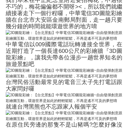
我們本來在中正紀念堂附近要拍梅花，不過很
不巧的，梅花偏偏都不開呀><，所以我們就繼
續接著走下一個行程囉，中華電信3D圖龍彩繪
牆在台北市大安區金南郵局對面，走一趟只要
幾分鐘的時間就能環遊世界的地方唷
中華電信以009國際電話玩轉連接全世界，在
近期打造了一個長達600公尺的彩繪牆『3D圖
龍彩繪』，讓我先帶各位漫步一趟世界知名的
旅遊景點吧
台灣民俗活動最常見的電音三太子先打電話跟
大家問好囉
就連台灣黑熊也不忘跟家人報個平安
在原住民旁邊的那隻不是山豬嗎?怎麼好像沒