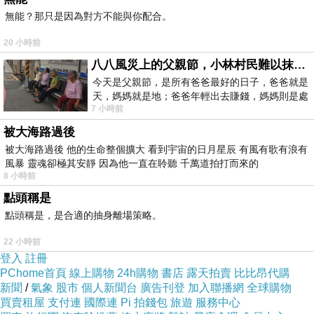
無能？那只是因為對方不能與你配合。
和日本招財貓以及櫻花樹下穿和服的美女一起
20 小時前
合照，畫面就是覺得很美吶
八八風災上的父親節，小林村民難以抹滅的痛
今天是父親節，是所有爸爸最好的日子，爸爸就是
日本招財貓，櫻花樹下穿和服的美女以及相撲
天，媽媽就是地；爸爸年輕出去賺錢，媽媽則是處
選手
7 小時前
理家務，職業不分高低貴賤，只有人品才
被大海路過後
被大海路過後 他的生命整個擴大 看到宇宙的日月星辰 有風有歌有浪有
相撲選手看起來相當壯呀
風暴 靈魂卻極其安靜 因為他一直在聆聽 千萬道拍打而來的
8 小時前
最特別的是，這裡還有奧運主辦國巴西首都里
點頭稱是
約熱內盧的地標──基督像
點頭稱是，是合適的抽身離場策略。
22 小時前
一起共進美味的龍蝦套餐，吃整桌的好料，實
登入
註冊
在是太幸福啦
PChome首頁
線上購物
24h購物
書店
露天拍賣
比比昂代購
新聞
/
氣象
股市
個人新聞台
廣告刊登
加入聯播網
全球購物
買賣租屋
支付連
國際連
Pi 拍錢包
旅遊
服務中心