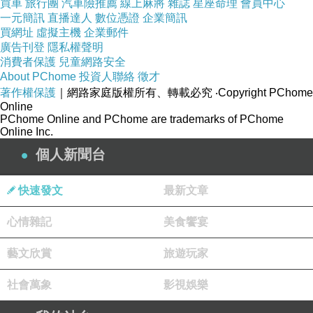
買車
旅行團
汽車險推薦
線上麻將
雜誌
星座命理
會員中心
一元簡訊
直播達人
數位憑證
企業簡訊
買網址
虛擬主機
企業郵件
人面獅身他戴的是耳麥地，好先進唷
，
我發現
廣告刊登
隱私權聲明
在埃及人面獅身和木乃伊的後面，居然還有幽
消費者保護
兒童網路安全
浮出現耶
About PChome
投資人聯絡
徵才
著作權保護
｜網路家庭版權所有、轉載必究
‧Copyright PChome
Online
米開朗基羅的創世紀，可以拿出手指頭與他們
PChome Online and PChome are trademarks of PChome
Online Inc.
互動一下，也很好玩吶
個人新聞台
美國自由女神像，這次不拿獨立宣言和火炬
快速發文
最新文章
了，手改拿話機，並由老鷹接著話筒，把訊息
傳遞到全世界
心情雜記
美食饗宴
藝文欣賞
旅遊玩家
還可以和自由女生擊掌打招呼
，
一旁還有二戰
開羅會議的三巨頭，羅斯福、邱吉爾、史達林
社會萬象
影視娛樂
的歷史珍貴合影照