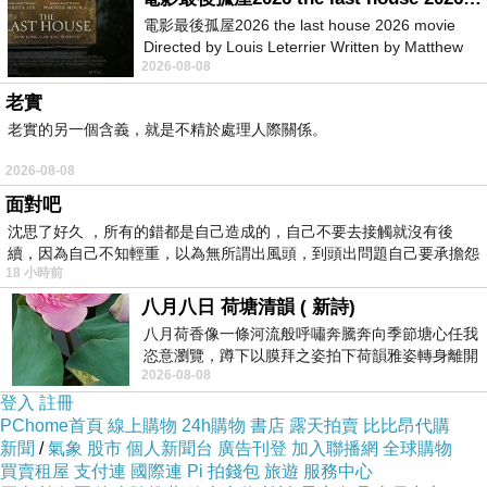
經過幾天等待，廠商終於寄來了吸塵器了！超大
電影最後孤屋2026 the last house 2026 movie
Directed by Louis Leterrier Written by Matthew
一箱 😆😆😆 裡面真的非常多東西～～～
2026-08-08
Robinson Starring Greta Lee Wa
老實
老實的另一個含義，就是不精於處理人際關係。
2026-08-08
面對吧
沈思了好久 ，所有的錯都是自己造成的，自己不要去接觸就沒有後
續，因為自己不知輕重，以為無所謂出風頭，到頭出問題自己要承擔怨
18 小時前
不
八月八日 荷塘清韻 ( 新詩)
八月荷香像一條河流般呼嘯奔騰奔向季節塘心任我
恣意瀏覽，蹲下以膜拜之姿拍下荷韻雅姿轉身離開
2026-08-08
時我把美麗的遐想掛在亭亭葉柄上盼望
登入
註冊
PChome首頁
線上購物
24h購物
書店
露天拍賣
比比昂代購
【THOMSON】電控濕拖無線吸塵器旗艦版
新聞
/
氣象
股市
個人新聞台
廣告刊登
加入聯播網
全球購物
（TM-SAV52D-A）裡面總共 4 箱，大致就是除
買賣租屋
支付連
國際連
Pi 拍錢包
旅遊
服務中心