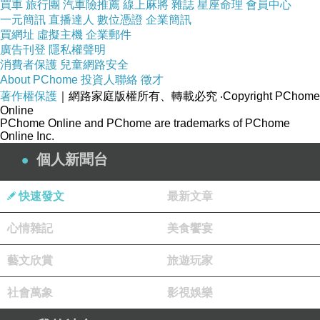
買車
旅行團
汽車險推薦
線上麻將
雜誌
星座命理
會員中心
了產品以外及它的配件
一元簡訊
直播達人
數位憑證
企業簡訊
買網址
虛擬主機
企業郵件
廣告刊登
隱私權聲明
消費者保護
兒童網路安全
About PChome
投資人聯絡
徵才
著作權保護
｜網路家庭版權所有、轉載必究
‧Copyright PChome
Online
PChome Online and PChome are trademarks of PChome
Online Inc.
個人新聞台
快速發文
最新文章
心情雜記
美食饗宴
下面先逐一看看有些什麼～～～
藝文欣賞
旅遊玩家
▼ 吸塵器快遞用包裝
社會萬象
影視娛樂