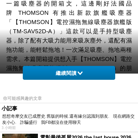
一篇吸塵器的開箱文，這邊剛好法國品
牌 THOMSON 有推出新款旗艦吸塵器
「【THOMSON】電控濕拖無線吸塵器旗艦版
（TM-SAV52D-A）」這款可以是手持型吸塵
器，除了配有大吸力能用來吸灰塵外，還配有濕
拖功能，能輕鬆拖地！一次滿足吸塵、拖地兩種
需求。本篇開箱提供想入手【THOMSON】電控
濕拖無線吸塵器旗艦版（TM-SAV52D-A）的朋
繼續閱讀
友可參考，文章分成三個部分，第一個分享產品
包裝介紹從包裝上介紹其特色與規格，第二個部
分開箱給大家一探裡面有些什麼內容物以及細看
你可能感興趣的文章
這產品的細節，最後則是分享我實際體驗感受給
小記事
各位參考！
想想奇摩交友已成歷史.舊版的時候.還有緣分認識到朋友. 現在網路交
友小心. 詐騙盛行 我FB都沒在使用聊天
產品包裝
3 小時前
電影最後孤屋2026 the last house 2026 movie