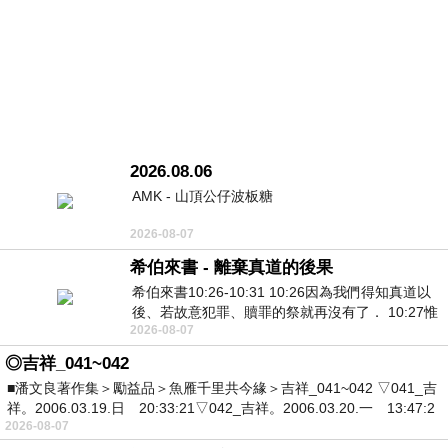
2026.08.06
AMK - 山頂公仔波板糖
2026-08-07
希伯來書 - 離棄真道的後果
希伯來書10:26-10:31 10:26因為我們得知真道以
後、若故意犯罪、贖罪的祭就再沒有了． 10:27惟
2026-08-07
有戰懼等候審判和那燒滅眾敵人的烈火
◎吉祥_041~042
■潘文良著作集＞勵益品＞魚雁千里共今緣＞吉祥_041~042 ▽041_吉
祥。2006.03.19.日 20:33:21▽042_吉祥。2006.03.20.一 13:47:2
2026-08-07