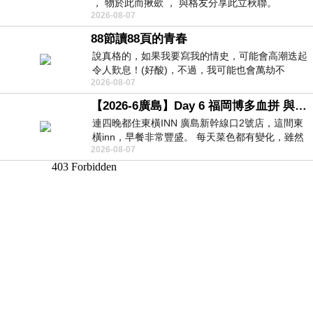
， 物於此而揪歛 ， 與格友分享此立秋聯。
2026-08-07
88節讀88頁的青春
說真格的，如果我要寫我的情史，可能會高潮迭起
令人歎息！(好酸)，不過，我可能也會萬劫不
2026-08-07
復...，每天跪鍵盤還是被判了花心的罪
【2026-6廣島】Day 6 福岡博多血拼 與機場接送少年司機深夜對談
連四晚都住東橫INN 廣島新幹線口2號店，這間東
橫inn，早餐非常豐盛。 每天菜色都有變化，雖然
2026-08-07
看到工作人員拿出料理包加熱，但