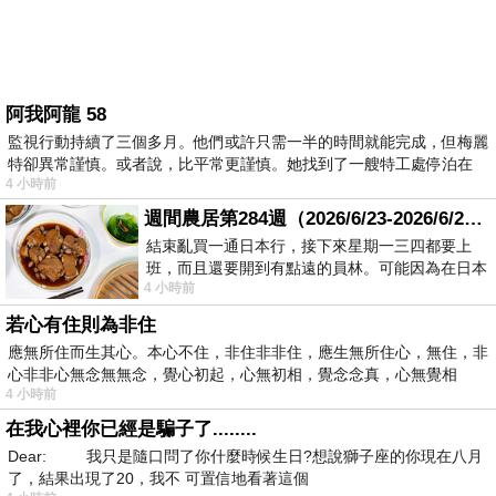
阿我阿龍 58
監視行動持續了三個多月。他們或許只需一半的時間就能完成，但梅麗
特卻異常謹慎。或者說，比平常更謹慎。她找到了一艘特工處停泊在
4 小時前
週間農居第284週（2026/6/23-2026/6/24) 夏至 金黃稻浪洋溢豐收喜悅
結束亂買一通日本行，接下來星期一三四都要上
班，而且還要開到有點遠的員林。可能因為在日本
4 小時前
花不少錢，星期一出門上班時，心裡沒有一
若心有住則為非住
應無所住而生其心。本心不住，非住非非住，應生無所住心，無住，非
心非非心無念無無念，覺心初起，心無初相，覺念念真，心無覺相
4 小時前
在我心裡你已經是騙子了........
Dear: 我只是隨口問了你什麼時候生日?想說獅子座的你現在八月
了，結果出現了20，我不 可置信地看著這個