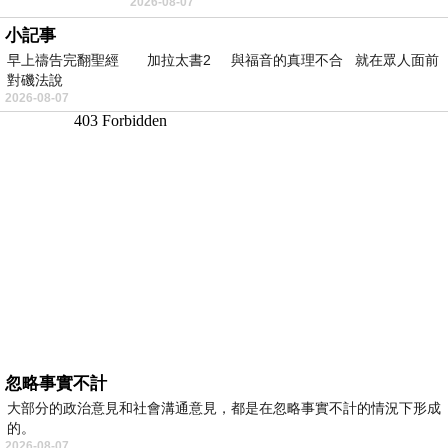
2026-08-07
望 風中飄逸的是映日荷花別樣紅
小記事
早上禱告完翻聖經 加拉太書2 與福音的真理不合 就在眾人面前
對磯法說
2026-08-07
忽略事實不計
大部分的政治意見和社會溝通意見，都是在忽略事實不計的情況下形成
的。
2026-08-07