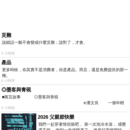
災難
說錯話一般不會變成什麼災難；說對了，才會。
6 小時前
產品
更多時候，你其實不是消費者，你是產品。而且，還是免費提供的那一
種。
6 小時前
◎墨客與青硯
■寓言故事 ◎墨客與青硯
⊕潘文良 一個年輕
8 小時前
的墨客，在京城的古玩肆裡
2026 父親節快樂
我們一起穿著情侶裝吧， 第一次泡冷水澡， 感覺
還不錯， 泡到一半就睡著了， 後來打雷把我吵