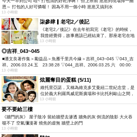
今天一早到公司 哇~ 打包清的好乾淨啊！ 但上班前 崽崽到現場掃一圈
恩～ 打包的人好可憐喔！ 因為不用一個小時 崽崽又搞到水
13 小時前
柒參肆▎老宅2／後記
《老宅2／後記》在去年初寫完《老宅》的時候，
我曾經覺得，故事應該已經結束了。那座老宅在地
13 小時前
震中倒塌，七個人終於離開那片黑暗，
◎吉祥_043~045
■潘文良著作集＞勵益品＞魚雁千里共今緣＞吉祥_043~045 ▽043_吉
祥。2006.03.24.五 23:38:28 ▽044_吉祥。2006.03.25.六 00:00:
13 小時前
炫麗奪目的蛋糕 (5/11)
維托里亞諾，又稱為維克多艾曼紐二世紀念堂，是
位於義大利羅馬威尼斯廣場和卡比托利歐山之間，
13 小時前
用以紀念統一義大利統一後的的第一位國
要不要給三樓
《牆門的灰》 屋子陰冷 留給牆壁去滲透 牆角的灰 倒流的陰影 大火吞
噬不了 空氣瀰漫著 燒焦的虛無 牆壁上的門
13 小時前