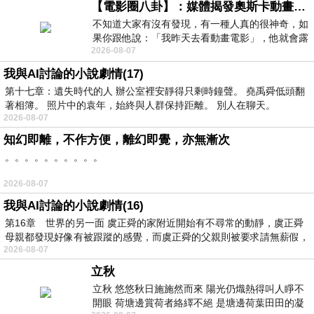
【電影圈八卦】：媒體揭發奧斯卡動畫項目投票醜聞！好萊塢為什麼看不起動畫電影？
不知道大家有沒有發現，有一種人真的很神奇，如
果你跟他說：「我昨天去看動畫電影」，他就會露
2026-08-07
出一種慈祥的微笑，然後問你是不是陪小
我與AI討論的小說劇情(17)
第十七章：遺失時代的人 辦公室裡安靜得只剩時鐘聲。 堯禹舜低頭翻
著相簿。 照片中的袁年，始終與人群保持距離。 別人在聊天。
2026-08-07
知幻即離，不作方便，離幻即覺，亦無漸次
。。。。。。。。。。
2026-08-07
我與AI討論的小說劇情(16)
第16章 世界的另一面 虞正舜的家附近開始有不尋常的動靜，虞正舜
母親都發現好像有被跟蹤的感覺，而虞正舜的父親則被要求請無薪假，
2026-08-07
立秋
立秋 悠悠秋日施施然而來 陽光仍熾熱得叫人睜不
開眼 荷塘邊賞荷者絡繹不絕 是塘邊荷葉田田的凝