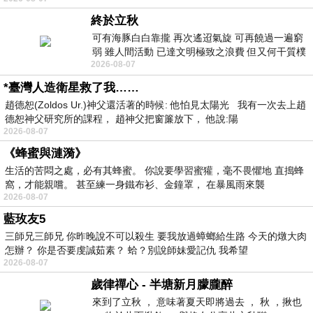
終於立秋
可有海豚白白靠攏 再次遙迢氣旋 可再饒過一遍窮
弱 雖人間活動 已達文明極致之浪費 但又何干質樸
2026-08-07
者 只能白白陪葬
*臺灣人造衛星救了我……
趙德恕(Zoldos Ur.)神父還活著的時候: 他怕見太陽光 我有一次去上趙
德恕神父研究所的課程， 趙神父把窗簾放下， 他說:陽
2026-08-07
《蜂蜜與漣漪》
生活的苦悶之處，必有其蜂蜜。 你說要學習蜜獾，毫不畏懼地 直搗蜂
窩，才能親嚐。 甚至練一身鐵布衫、金鐘罩， 在暴風雨來襲
2026-08-07
藍玫友5
三師兄三師兄 你昨晚說不可以殺生 要我放過蟑螂給生路 今天的燉大肉
怎辦？ 你是否要虔誠茹素？ 蛤？別說師妹愛記仇 我希望
2026-08-07
歲律禪心 - 半塘新月朦朧醉
來到了立秋 ， 意味著夏天即將過去 ， 秋 ，揪也