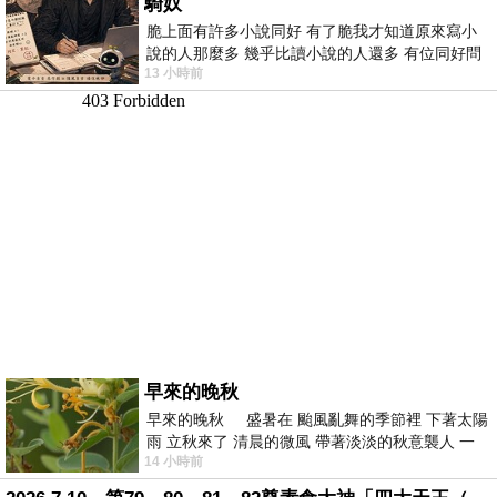
騎奴
脆上面有許多小說同好 有了脆我才知道原來寫小
說的人那麼多 幾乎比讀小說的人還多 有位同好問
13 小時前
了一個問題 她說為什麼高中文學獎的
早來的晚秋
早來的晚秋 盛暑在 颱風亂舞的季節裡 下著太陽
雨 立秋來了 清晨的微風 帶著淡淡的秋意襲人 一
14 小時前
下子 又被赤