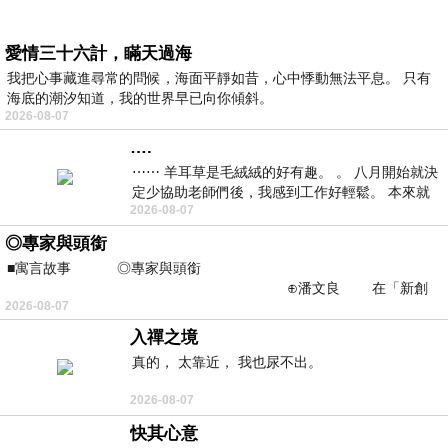
愛情三十六計，瞞天過海
我把心事藏進尋常的問候，海面平靜如昔，心中悸動無法平息。 只有
海底的潮汐知道，我的世界早已向你傾斜。
2026-08-07
….
⋯⋯ 羊耳草是毛絨絨的好有趣。 。 八月開始就決
定少協助老師們後，我感到工作好輕鬆。 本來就
2026-08-07
不是我的工作啊。 真
◎專家與頭銜
■寓言故事 ◎專家與頭銜
⊕潘文良 在「新創
2026-08-07
之谷」裡——
入禪之境
真的， 太靠近， 我也尿不出。
2026-08-07
快其心意