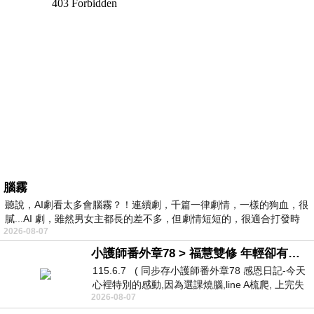
腦霧
聽說，AI劇看太多會腦霧？！連續劇，千篇一律劇情，一樣的狗血，很
膩...AI 劇，雖然男女主都長的差不多，但劇情短短的，很適合打發時
2026-08-07
小護師番外章78 > 福慧雙修 年輕卻有個老靈魂 ㄑ金剛經〉podcast
115.6.7 ( 同步存小護師番外章78 感恩日記-今天
心裡特別的感動,因為選課燒腦,line A梳爬, 上完失
2026-08-07
智課的她,特來傾