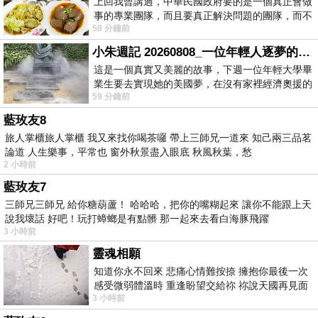
上回我曾講過，中華民國政府要的是一個真正會做
事的專業團隊，而且要真正解決問題的團隊，而不
58 分鐘前
是只會到處甩鍋的雙標團隊，最近民進黨
小朱週記 20260808_一位年輕人逐夢的真實故事
這是一個真實又美麗的故事，下週一位年輕大學畢
業生要去實現她的美國夢，在沒有家裡經濟奧援的
59 分鐘前
情況下，靠著自我努力工作累積出國基
藍玫友8
旅人掌櫃旅人掌櫃 我又來找你喝茶囉 帶上三師兄一道來 知己兩三品茗
論道 人生樂事，平常也 窗外秋景盡入眼底 秋風秋葉，愁
2 小時前
藍玫友7
三師兄三師兄 給你糖葫蘆！ 哈哈哈，把你的嘴糊起來 讓你不能跟上天
說我壞話 好吧！玩打蟑螂是有點髒 那一起來去看白海豚飛躍
3 小時前
靈魂相願
知道你永不回來 悲痛心情難按捺 擁抱你最後一次
感受微弱體溫時 重逢盼望交給祢 祢說天國再見面
3 小時前
此刻忍淚說別離 他日靈魂再