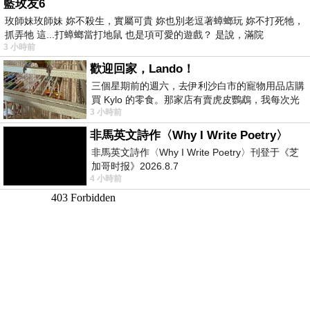
藍玫友6
玫師妹玫師妹 妳不殺生，實屬可貴 妳也別老逗著蟑螂玩 妳不打死牠，
抓弄牠 這...打蟑螂當打地鼠 也是項可愛的遊戲？ 是說，滿院
3 小時前
歡迎回家，Lando！
三個星期前的週六，去伊利沙白市的寵物用品店購
買 Kylo 的零食。那家店有賣虎皮鸚鵡，我每次光
3 小時前
顧都會去看一下。他們偶爾會引進 C
非馬英文詩作〈Why I Write Poetry〉
非馬英文詩作〈Why I Write Poetry〉刊登于《芝
加哥时报》2026.8.7
4 小時前