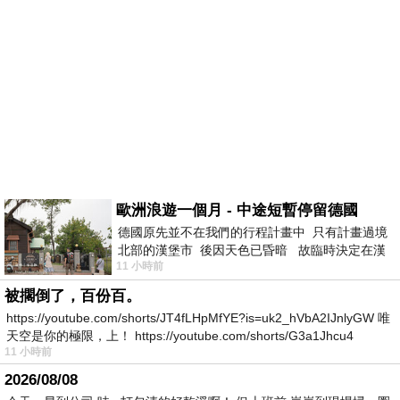
歐洲浪遊一個月 - 中途短暫停留德國
德國原先並不在我們的行程計畫中 只有計畫過境
北部的漢堡市 後因天色已昏暗 故臨時決定在漢
11 小時前
堡市吃晚餐和過夜
被擱倒了，百份百。
https://youtube.com/shorts/JT4fLHpMfYE?is=uk2_hVbA2IJnlyGW 唯
天空是你的極限，上！ https://youtube.com/shorts/G3a1Jhcu4
11 小時前
2026/08/08