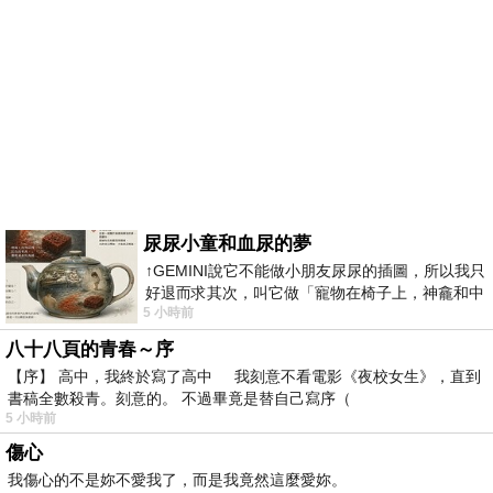
尿尿小童和血尿的夢
↑GEMINI說它不能做小朋友尿尿的插圖，所以我只
好退而求其次，叫它做「寵物在椅子上，神龕和中
5 小時前
年人臉孔」的畫了。 六月底
八十八頁的青春～序
【序】 高中，我終於寫了高中 我刻意不看電影《夜校女生》，直到
書稿全數殺青。刻意的。 不過畢竟是替自己寫序（
5 小時前
傷心
我傷心的不是妳不愛我了，而是我竟然這麼愛妳。