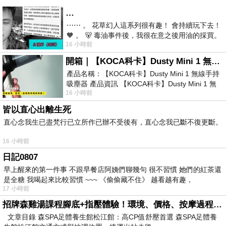
…
⋯⋯ 。 花草幻人這系列很有趣！ 會持續玩下去！
🧡 。 🐻 毒油事件後，我很在意之後用油的採買。
16 小時前
前天購買了我之前就很愛
開箱｜【KOCA科卡】Dusty Mini 1 無線手持吸塵器
產品名稱：【KOCA科卡】Dusty Mini 1 無線手持
吸塵器 產品資訊 【KOCA科卡】Dusty Mini 1 無
16 小時前
線手持吸塵器評語： 能吸、能吹兼具兩
皆以直心出離生死
直心念我生已盡梵行已立所作已辦不受後有，直心念我已斷不復更斷。
16 小時前
日記0807
早上醒來的第一件事 不跟早餐店阿姨們聊幾句 很不習慣 她們的紅茶還
是全糖 我喝起來比較習慣 ~~~ 《偷偷藏不住》 越看越有趣，
17 小時前
招牌森雞湯課程腳底+指壓體驗！環境、價格、按摩過程全紀錄，森SPA足體養生館松江館最新價格表
文章目錄 森SPA足體養生館松江館：高CP值舒壓首選 森SPA足體養