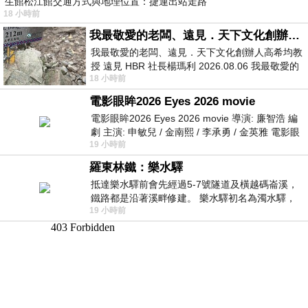
生館松江館交通方式與地理位置：捷運出站走路
18 小時前
我最敬愛的老闆、遠見．天下文化創辦人高希均教授
我最敬愛的老闆、遠見．天下文化創辦人高希均教
授 遠見 HBR 社長楊瑪利 2026.08.06 我最敬愛的
18 小時前
老闆、遠見．天下文化創辦人高希均教
電影眼眸2026 Eyes 2026 movie
電影眼眸2026 Eyes 2026 movie 導演: 廉智浩 編
劇 主演: 申敏兒 / 金南熙 / 李承勇 / 金英雅 電影眼
19 小時前
眸2026描述攝影師徐珍因遺
羅東林鐵：樂水驛
抵達樂水驛前會先經過5-7號隧道及橫越碼崙溪，
鐵路都是沿著溪畔修建。 樂水驛初名為濁水驛，
19 小時前
但因與臺鐵集集線車站同名，於1953