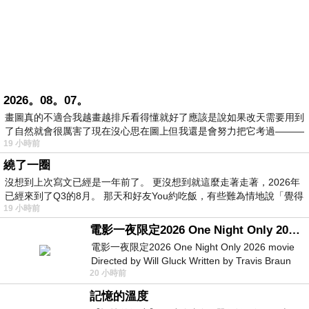
2026。08。07。
畫圖真的不適合我越畫越排斥看得懂就好了應該是說如果改天需要用到
了自然就會很厲害了現在沒心思在圖上但我還是會努力把它考過———
19 小時前
繞了一圈
沒想到上次寫文已經是一年前了。 更沒想到就這麼走著走著，2026年
已經來到了Q3的8月。 那天和好友You約吃飯，有些難為情地說「覺得
19 小時前
電影一夜限定2026 One Night Only 2026 movie
電影一夜限定2026 One Night Only 2026 movie
Directed by Will Gluck Written by Travis Braun
20 小時前
Starring Monica Barbaro
記憶的溫度