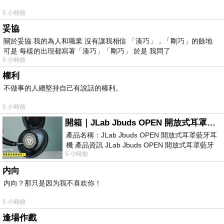
5 小時前
妥協
關於妥協 我的為人和職業 沒有讓我相信 「湊巧」，「剛巧」的餘地
可是 每樣的出現都寫著「湊巧」「剛巧」 於是 我問了
5 小時前
權利
不做事的人總堅持自己有說話的權利。
5 小時前
開箱｜JLab Jbuds OPEN 開放式耳罩藍牙耳機 - 設計美學，輕巧、透氣、環境音全物理達成！
產品名稱：JLab Jbuds OPEN 開放式耳罩藍牙耳
機 產品資訊 JLab Jbuds OPEN 開放式耳罩藍牙
5 小時前
耳機評語：非常有特色，值得喜愛美型工
内向
内向？那只是因为我不喜欢你！
5 小時前
逢場作戲