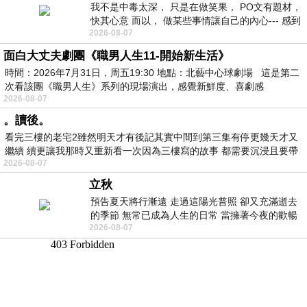
我不是中毒太深， 只是在做笑果， PO文有題材，
快其心意 而以， 做某些事情讓自己的內心--- 感到
2026-08-07
愉快。
面白大丈夫劇團《職男人生11-開始新生活》
時間：2026年7月31日，周五19:30 地點：北藝中心球劇場 這是第二
次看該團《職男人生》系列的現場演出，感覺新鮮度、喜劇感
2026-08-07
。讀後。
看完三樓的老宅2雖然明天才有後記其實中間到第三集有停更幾天才又
繼續 續更讓我那時又重新看一次因為三樓寫的故事 都需要沉浸且要帶
2026-08-07
有
立秋
預告夏天將行漸遠 走過這陽光普照 卻又充滿逝去
的季節 無常已成為人生的日常 當擁著今夜的歡暢
2026-08-07
舒心 轉眼驟成昨日 而明晨 太陽