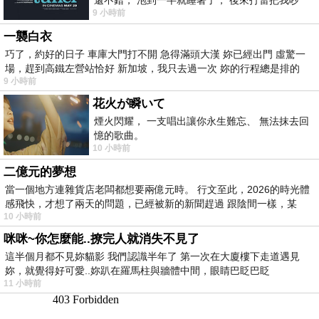
9 小時前
醒， 手
一襲白衣
巧了，約好的日子 車庫大門打不開 急得滿頭大漢 妳已經出門 虛驚一
場，趕到高鐵左營站恰好 新加坡，我只去過一次 妳的行程總是排的
9 小時前
花火が瞬いて
煙火閃耀， 一支唱出讓你永生難忘、 無法抹去回
憶的歌曲。
10 小時前
二億元的夢想
當一個地方連雜貨店老闆都想要兩億元時。 行文至此，2026的時光體
感飛快，才想了兩天的問題，已經被新的新聞趕過 跟陰間一樣，某
10 小時前
咪咪~你怎麼能..撩完人就消失不見了
這半個月都不見妳貓影 我們認識半年了 第一次在大廈樓下走道遇見
妳，就覺得好可愛..妳趴在羅馬柱與牆體中間，眼睛巴眨巴眨
11 小時前