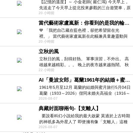
【記憶的溫度】～ 小金老師( 嚴仁鴻) 今天早上，
先送走了今天早上從北投來參觀的三台遊覽車，原
20 小時前
以為展場已經差不多要安靜下來，卻發
當代藝術家盧嵐新：你看到的是我的輪廓，還是你的故事？——藏在藍色裡的希望與光
💙 「我把自己藏在藍色裡，卻把希望留在光
裡。」 當代藝術家盧嵐新在此幅兼具童趣靈動與
20 小時前
抽象韻味的新作中，用湛藍的羽翼般色塊包覆著
立秋的風
立秋日的風，刮得好熱。 軍事演習，不外出。 高
雄越來越精彩。。。 晚上的夜市越來越熱鬧。 秋
22 小時前
天的風刮得很熱 夜遊消暑熱。。。
AI「曼波女郎」葛蘭1961年的結婚＋蜜月旅行 #戀上老電影 #葛蘭 #粟子
1961年5月至12月 葛蘭的結婚與蜜月旅行5月04日
葛蘭（1933～2026）偕同未婚夫高福全（1916～
2026-08-07
2004）乘郵輪赴倫敦6月15日於英國倫敦St.S
典藏封面聊兩句-【支離人】
要說看科幻小說給我的最大啟蒙 莫過於上古時期
的神祇多為外星人了 即便擁有像「支離人」這種
2026-08-07
驚世駭俗的神通法門 也未必讀