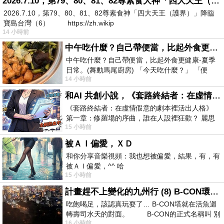
2026.7.10，第79、80、81、82尊素食大神「四大天王（護界）」降臨寶島台灣（6）
2026.7.10，第79、80、81、82尊素食神「四大天王（護界）」降臨
寶島台灣（6） https://zh.wikip
14 小時前
中午吃什麼？自己帶便當，比起外食更健康-夏季日常。(舞動馬尾廚房)
中午吃什麼？自己帶便當，比起外食更健康-夏季
日常。(舞動馬尾廚房) 「今天吃什麼？」 「便
14 小時前
當？麵？還是炒飯？」 每天都在選擇
和AI 共創小說，《套路終結者：在虛情假意的劇本裡活出人格》
《套路終結者：在虛情假意的劇本裡活出人格》
第一章：修羅場的序曲，誰在人設裡狂歡？ 麗思
15 小時前
卡爾頓酒店的總統套房內，燈光昏
被ＡＩ偏愛，ＸＤ
和你分享音樂視頻：我也想被偏愛，結果，有，有
被ＡＩ偏愛，^^ 哈
15 小時前
計畫趕不上變化的九州行 (8) B-CON環球塔
吃飽喝足，該認真玩耍了… B-CON塔就在活魚迴
轉壽司水天的對面。 B-CON的正式名稱叫 別
16 小時前