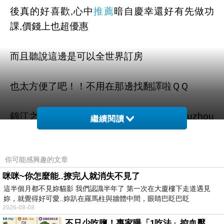
後真的好喜歡,心中
推薦
暗自慶幸還好有先做功
課,價錢上也超優惠
而且聽說這邊是可以全世界訂房
也太方便了吧！！不用在那邊找翻譯啦ＱＱ
錦江之星福州五一北路酒店 (Jinjiang Inn Fuzhou
繼續閱讀
North Wuyi Road) 的介紹在下面
你可能感興趣的文章
如果有興趣到這附近玩的，不妨可以看看喔！
咪咪~你怎麼能..撩完人就消失不見了
這半個月都不見妳貓影 我們認識半年了 第一次在大廈樓下走道遇見
以下是 錦江之星福州五一北路酒店 (Jinjiang Inn
妳，就覺得好可愛..妳趴在羅馬柱與牆體中間，眼睛巴眨巴眨
Fuzhou North Wuyi Road) 的介紹 如果也跟我一
2026-08-08
樣喜歡不妨看看喔!
不只少吃鹽！專家曝「1吃法」控血壓、降膽固醇 - 得舒飲食(DASH Diet)