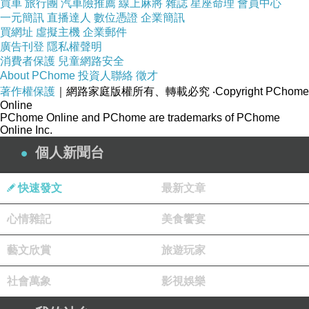
買車
旅行團
汽車險推薦
線上麻將
雜誌
星座命理
會員中心
一元簡訊
直播達人
數位憑證
企業簡訊
買網址
虛擬主機
企業郵件
廣告刊登
隱私權聲明
消費者保護
兒童網路安全
About PChome
投資人聯絡
徵才
著作權保護
｜網路家庭版權所有、轉載必究
‧Copyright PChome
Online
PChome Online and PChome are trademarks of PChome
Online Inc.
簡介
個人新聞台
快速發文
最新文章
心情雜記
美食饗宴
藝文欣賞
旅遊玩家
社會萬象
影視娛樂