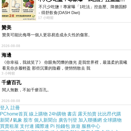
不只少吃鹽！專家曝「1吃法」控血壓、降膽固醇
- 得舒飲食(DASH Diet)
↓↓↓限量特優價格按鈕↓↓↓
17 小時前
https://www.facebook.com/dietitiansophia/
posts/157966
贊美
贊美可能比侮辱一個人更容易造成永久性的傷害。
2026-08-08
海邊
《你幸福，我就笑了》 你眼角閃爍的微光 是我世界裡，最溫柔的晨曦
商品訊息功能
:
看見你步履輕盈 那些沉重的陰霾，便悄悄散去 我
3 小時前
千瘡百孔
商品訊息描述
:
閱人無數，不如千瘡百孔。
2026-08-08
登入
註冊
關於錦江之星福州五一北路酒店
PChome首頁
線上購物
24h購物
書店
露天拍賣
比比昂代購
新聞
/
氣象
股市
個人新聞台
廣告刊登
加入聯播網
全球購物
買賣租屋
支付連
國際連
Pi 拍錢包
旅遊
服務中心