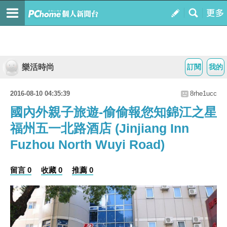
樂活時尚
訂閱
我的
2016-08-10 04:35:39
8rhe1ucc
國內外親子旅遊-偷偷報您知錦江之星
福州五一北路酒店 (Jinjiang Inn
Fuzhou North Wuyi Road)
留言 0
收藏 0
推薦 0