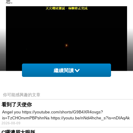
思。
繼續閱讀
你可能感興趣的文章
看到了天使你
要了解周期誤差，就要稍微看一下赤道儀的齒輪結構
Angel you https://youtube.com/shorts/G9B4XR4ovgs?
（細節說明恕不贅述）。赤道儀的周期誤差就來自下圖所
is=TzCHOnvmPBPshnNa https://youtu.be/nNdi4hche_s?is=nDIAqAk
2026-08-09
指的齒輪組，這組齒輪的桿子轉一圈的時間，就是與周期
C囉濃眉大眼版