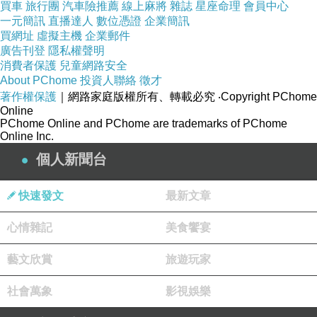
買車
旅行團
汽車險推薦
線上麻將
雜誌
星座命理
會員中心
一元簡訊
直播達人
數位憑證
企業簡訊
買網址
虛擬主機
企業郵件
廣告刊登
隱私權聲明
消費者保護
兒童網路安全
About PChome
投資人聯絡
徵才
著作權保護
｜網路家庭版權所有、轉載必究
‧Copyright PChome
Online
PChome Online and PChome are trademarks of PChome
Online Inc.
個人新聞台
快速發文
最新文章
心情雜記
美食饗宴
藝文欣賞
旅遊玩家
社會萬象
影視娛樂