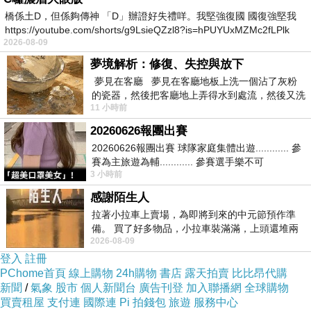
誤差來回一次的周期時間。由於划動齒輪速度的忽快忽
橋係土D，但係夠傳神 「D」辦證好失禮咩。我堅強復國 國復強堅我
慢，導致赤道儀追蹤忽快忽慢，以筆者自用赤道儀來說，
https://youtube.com/shorts/g9LsieQZzl8?is=hPUYUxMZMc2fLPlk
2026-08-09
周期誤差會以快／慢2%速度的方式交互呈現，高級赤道
夢境解析：修復、失控與放下
儀%數會比較小。
夢見在客廳 夢見在客廳地板上洗一個沾了灰粉
的瓷器，然後把客廳地上弄得水到處流，然後又洗
11 小時前
一頂棒球潮帽，後來發現帽
20260626報團出賽
20260626報團出賽 球隊家庭集體出遊............ 參
賽為主旅遊為輔............ 參賽選手樂不可
3 小時前
支............ 賽前旅遊
感謝陌生人
拉著小拉車上賣場，為即將到來的中元節預作準
備。 買了好多物品，小拉車裝滿滿，上頭還堆兩
2026-08-09
紙箱。 雖辛苦了點，這點程度我一個人搬
登入
註冊
PChome首頁
線上購物
24h購物
書店
露天拍賣
比比昂代購
新聞
/
氣象
股市
個人新聞台
廣告刊登
加入聯播網
全球購物
買賣租屋
支付連
國際連
Pi 拍錢包
旅遊
服務中心