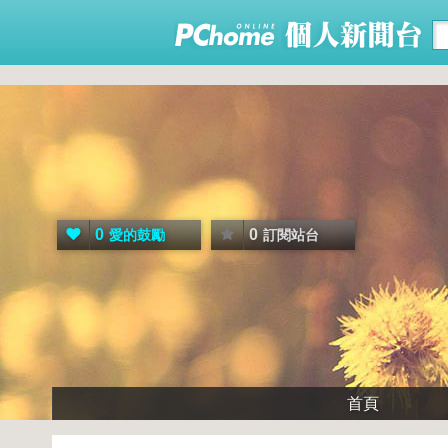
0
0
愛的鼓勵
訂閱站台
首頁