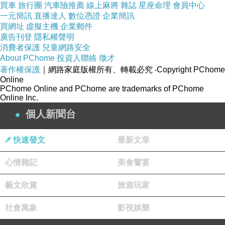
買車
旅行團
汽車險推薦
線上麻將
雜誌
星座命理
會員中心
一元簡訊
直播達人
數位憑證
企業簡訊
買網址
虛擬主機
企業郵件
廣告刊登
隱私權聲明
消費者保護
兒童網路安全
About PChome
投資人聯絡
徵才
著作權保護
｜網路家庭版權所有、轉載必究
‧Copyright PChome
Online
PChome Online and PChome are trademarks of PChome
Online Inc.
個人新聞台
快速發文
最新文章
心情雜記
美食饗宴
藝文欣賞
旅遊玩家
社會萬象
影視娛樂