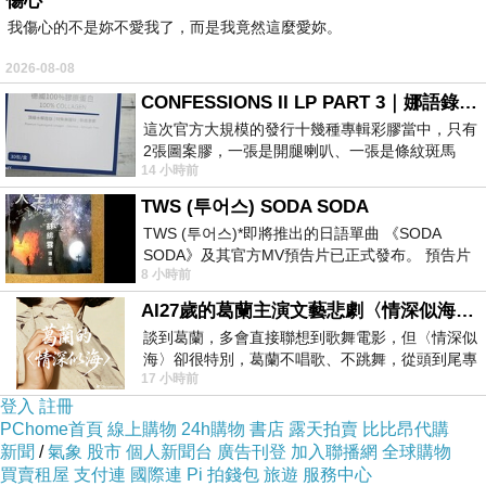
傷心
我傷心的不是妳不愛我了，而是我竟然這麼愛妳。
2026-08-08
CONFESSIONS II LP PART 3｜娜語錄II LP PART 3
這次官方大規模的發行十幾種專輯彩膠當中，只有
2張圖案膠，一張是開腿喇叭、一張是條紋斑馬
14 小時前
版；目前官網上只剩澳洲商店AU STORE
TWS (투어스) SODA SODA
TWS (투어스)*即將推出的日語單曲 《SODA
SODA》及其官方MV預告片已正式發布。 預告片
8 小時前
一經發布， 就引發了粉絲們對這次夏季回
AI27歲的葛蘭主演文藝悲劇〈情深似海〉 #戀上老電影 #葛蘭 #粟子
談到葛蘭，多會直接聯想到歌舞電影，但〈情深似
海〉卻很特別，葛蘭不唱歌、不跳舞，從頭到尾專
17 小時前
心演戲。拍攝期間，經常工作超過12個鐘
登入
註冊
PChome首頁
線上購物
24h購物
書店
露天拍賣
比比昂代購
新聞
/
氣象
股市
個人新聞台
廣告刊登
加入聯播網
全球購物
買賣租屋
支付連
國際連
Pi 拍錢包
旅遊
服務中心