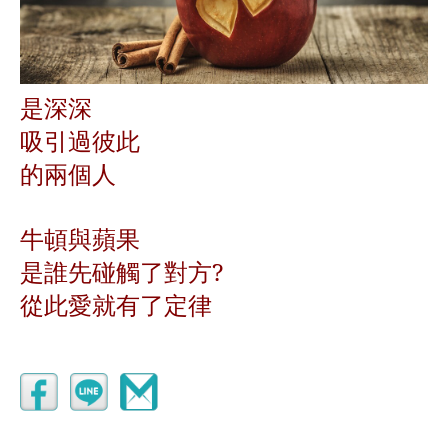
是深深
吸引過彼此
的兩個人
牛頓與蘋果
是誰先碰觸了對方?
從此愛就有了定律