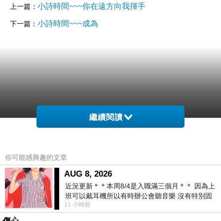
小詩時間~~~你在遠方向我揮手
上一篇：
小詩時間~~~成為
下一篇：
繼續閱讀
你可能感興趣的文章
AUG 8, 2026
近況更新＊＊本周8/4是入職滿三個月＊＊ 因為上
班可以戴耳機所以有時辦公會聽音樂 沒有特別固
11 小時前
定哪天但就是一周某一天會固定聽'90