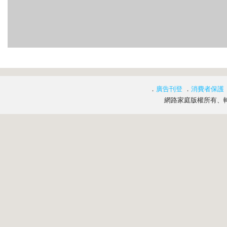
．
廣告刊登
．
消費者保護
網路家庭版權所有、轉載必究 