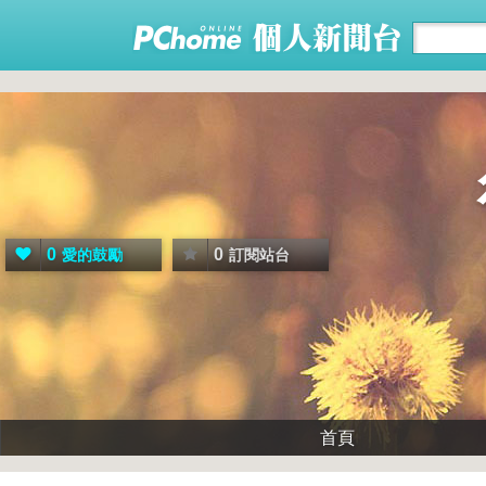
0
0
愛的鼓勵
訂閱站台
首頁