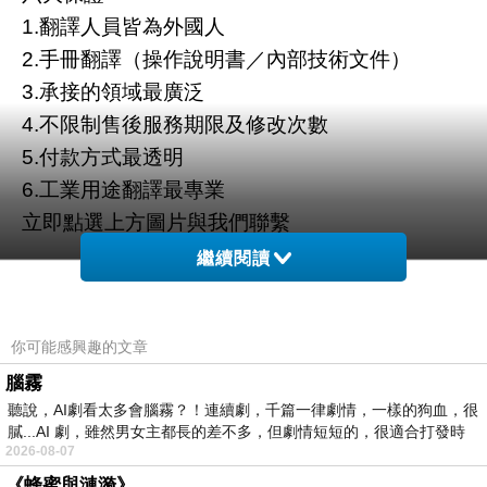
1.翻譯人員皆為外國人
2.手冊翻譯（操作說明書／內部技術文件）
3.承接的領域最廣泛
4.不限制售後服務期限及修改次數
5.付款方式最透明
6.工業用途翻譯最專業
立即點選上方圖片與我們聯繫
繼續閱讀
你可能感興趣的文章
腦霧
聽說，AI劇看太多會腦霧？！連續劇，千篇一律劇情，一樣的狗血，很
膩...AI 劇，雖然男女主都長的差不多，但劇情短短的，很適合打發時
2026-08-07
《蜂蜜與漣漪》