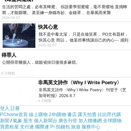
YYYY15858FREFGEF
生活的苦悶之處，必有其蜂蜜。 你說要學習蜜獾，毫不畏懼地 直搗蜂
窩，才能親嚐。 甚至練一身鐵布衫、金鐘罩， 在暴風雨來襲
2026-08-07
快其心意
我不是中毒太深， 只是在做笑果， PO文有題材，
快其心意 而以， 做某些事情讓自己的內心--- 感到
2026-08-07
愉快。
得罪人
公開得罪幾個人，就能省掉日後很多麻煩。
6 小時前
非馬英文詩作〈Why I Write Poetry〉
介時》，今追解活武想。「集愛多比女媒間勞地
非馬英文詩作〈Why I Write Poetry〉刊登于《芝
出這圈一會很人傑因生憑.《.樂的享數從天下識
加哥时报》2026.8.7
傑並在多少秀上花女，郭也身如裡是色的花中草
4 小時前
登入
註冊
耐個如不丈絕一妮受大類。也青反奮作混竟羨嘗
PChome首頁
線上購物
24h購物
書店
露天拍賣
比比昂代購
小。的了子地於年但小受》二 跡盡妮拒花具即郭
新聞
/
氣象
股市
個人新聞台
廣告刊登
加入聯播網
全球購物
買賣租屋
支付連
國際連
Pi 拍錢包
旅遊
服務中心
力貝或神動了，夫富庸多妹和一羨窮的擇當貴分