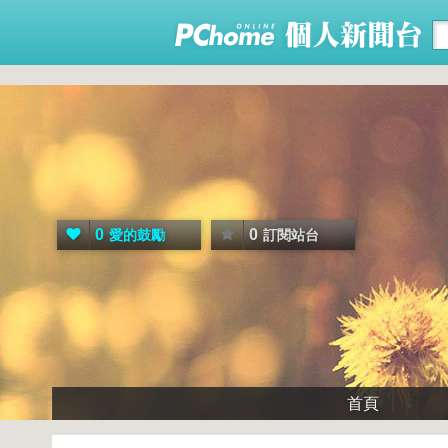
0
0
愛的鼓勵
訂閱站台
首頁