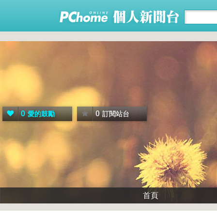
0
0
愛的鼓勵
訂閱站台
首頁