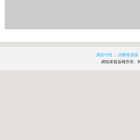
．
廣告刊登
．
消費者保護
網路家庭版權所有、轉載必究 