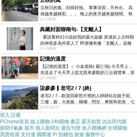
立秋的風
初夜，男人重利輕別離，小妹妹初夜的對象功成
立秋日的風，刮得好熱。 軍事演習，不外出。 高
雄越來越精彩。。。 晚上的夜市越來越熱鬧。 秋
名就回來，卻不甩小妹妹，當時社會下，小妹妹
14 小時前
天的風刮得很熱 夜遊消暑熱。。。
得孤獨度過一生，悲憤的小妹妹在烈女廟(?)前自
典藏封面聊兩句-【支離人】
殺，男主一把火燒毀這個貶低女人的地方，那一
要說看科幻小說給我的最大啟蒙 莫過於上古時期
夜，女主知道了男主真正的身分，而男主更騙女
的神祇多為外星人了 即便擁有像「支離人」這種
17 小時前
驚世駭俗的神通法門 也未必讀
主從來都沒心悅她。
記憶的溫度
【記憶的溫度】～ 小金老師( 嚴仁鴻) 今天早上，
女主還是嫁給了世族子弟，多年後，已成為白髮
先送走了今天早上從北投來參觀的三台遊覽車，原
婆婆的女主，派出小丫頭，看看男主是否過得安
12 小時前
以為展場已經差不多要安靜下來，卻發
好。
柒參參▎老宅2 / 7 (終)
老宅2 / 7 - 歡迎回家照片裡的人靜靜站在鏡子前。
三樓，廄，大崽蕥，柳橘，閆兒，摩斯和崽崽，七
原以為是愛情搞笑片，男女主會在一起，當然常
2026-08-07
個人整整齊齊地站在鏡框之外，如同
理來說不太可能，但這是電影不是，結果看到男
登入
註冊
PChome首頁
線上購物
24h購物
書店
露天拍賣
比比昂代購
主燒了類似貞節牌坊的地方，天阿，好進步的思
新聞
/
氣象
股市
個人新聞台
廣告刊登
加入聯播網
全球購物
想阿，這片立馬換了風格，青樓少爺和女子一
買賣租屋
支付連
國際連
Pi 拍錢包
旅遊
服務中心