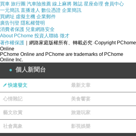
買車
旅行團
汽車險推薦
線上麻將
雜誌
星座命理
會員中心
樣，有權追求愛情追求幸福，不該被傳統封建思
一元簡訊
直播達人
數位憑證
企業簡訊
想圈囿。
買網址
虛擬主機
企業郵件
廣告刊登
隱私權聲明
消費者保護
兒童網路安全
About PChome
投資人聯絡
徵才
著作權保護
｜網路家庭版權所有、轉載必究
‧Copyright PChome
Online
鎖命危機 (도어락)
上一篇：
PChome Online and PChome are trademarks of PChome
Online Inc.
憤怒的律師 (성난 변호사)
下一篇：
個人新聞台
快速發文
最新文章
心情雜記
美食饗宴
藝文欣賞
旅遊玩家
新聞台Blog小天使
社會萬象
影視娛樂
2019-09-02 11:26:00