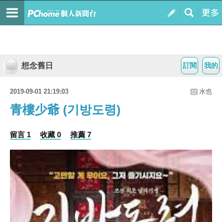
想念舊日
訂閱
我的
2019-09-01 21:19:03
水也
青樓少爺 (기방도령)
留言 1
收藏 0
推薦 7