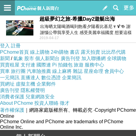
屬於我的秘密基地
訂閱
我的
超級夢幻之旅-希臘Day2遊艇出海
出海晒太陽喝酒喝到飽看夕陽看比基尼🍷🍹🍻 謝
謝惱公帶我享受人生 感受美麗幸福國度 想要這樣
2019-04-17
的...
登入
註冊
PChome首頁
線上購物
24h購物
書店
露天拍賣
比比昂代購
新聞
/
氣象
股市
個人新聞台
廣告刊登
加入聯播網
全球購物
買賣租屋
支付連
國際連
Pi 拍錢包
旅遊
服務中心
買車
旅行團
汽車險推薦
線上麻將
雜誌
星座命理
會員中心
一元簡訊
直播達人
數位憑證
企業簡訊
買網址
虛擬主機
企業郵件
廣告刊登
隱私權聲明
消費者保護
兒童網路安全
About PChome
投資人聯絡
徵才
著作權保護
｜網路家庭版權所有、轉載必究
‧Copyright PChome
Online
PChome Online and PChome are trademarks of PChome
Online Inc.