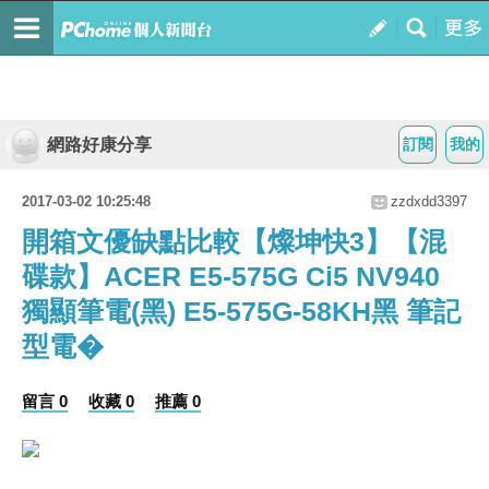
網路好康分享
訂閱
我的
2017-03-02 10:25:48
zzdxdd3397
開箱文優缺點比較【燦坤快3】【混
碟款】ACER E5-575G Ci5 NV940
獨顯筆電(黑) E5-575G-58KH黑 筆記
型電�
留言 0
收藏 0
推薦 0