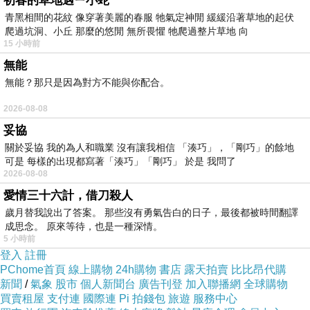
初春的草地遇ㄧ小蛇
青黑相間的花紋 像穿著美麗的春服 牠氣定神閒 緩緩沿著草地的起伏
爬過坑洞、小丘 那麼的悠閒 無所畏懼 牠爬過整片草地 向
15 小時前
無能
描述
:
無能？那只是因為對方不能與你配合。
2026-08-08
妥協
關於妥協 我的為人和職業 沒有讓我相信 「湊巧」，「剛巧」的餘地
內外皆型 氣質出眾
可是 每樣的出現都寫著「湊巧」「剛巧」 於是 我問了
2026-08-08
愛情三十六計，借刀殺人
大膽搶眼內在, 輕薄更顯時髦
歲月替我說出了答案。 那些沒有勇氣告白的日子，最後都被時間翻譯
成思念。 原來等待，也是一種深情。
以獨家震撼音效, 帶來前所未有的手感
5 小時前
登入
註冊
PChome首頁
線上購物
24h購物
書店
露天拍賣
比比昂代購
Acer Aspire E系列 喚醒內在的力量
新聞
/
氣象
股市
個人新聞台
廣告刊登
加入聯播網
全球購物
買賣租屋
支付連
國際連
Pi 拍錢包
旅遊
服務中心