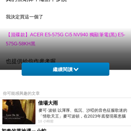
我決定買這一個了
【混碟款】ACER E5-575G Ci5 NV940 獨顯筆電(黑) E5-
575G-58KH黑
也提供給你作參考喔
繼續閱讀
你可能感興趣的文章
【混碟款】ACER E5-575G Ci5 NV940 獨顯筆電(黑) E5-
借場大雨
575G-58KH黑
麥可·波頓 以渾厚、低沉、沙啞的音色征服歌迷的
「情歌天王」麥可波頓，在2023年底發現罹患腦
10 小時前
瘤「祈禱早日康復，一切都好」。
網址: