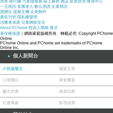
買車
旅行團
汽車險推薦
線上麻將
雜誌
星座命理
會員中心
第六代高速效能 128G SSD 快速開機
一元簡訊
直播達人
數位憑證
企業簡訊
買網址
虛擬主機
企業郵件
廣告刊登
隱私權聲明
消費者保護
兒童網路安全
About PChome
投資人聯絡
徵才
著作權保護
｜網路家庭版權所有、轉載必究
‧Copyright PChome
Online
PChome Online and PChome are trademarks of PChome
Online Inc.
簡述
:
個人新聞台
快速發文
最新文章
CPU:Ci56200U clock/Turbo(2.3GHz/2.8GHz)
心情雜記
美食饗宴
藝文欣賞
旅遊玩家
15.6" FHD 1920x1080 霧面/W10
社會萬象
影視娛樂