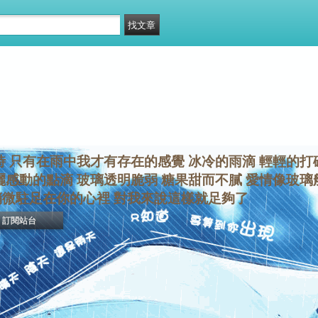
 只有在雨中我才有存在的感覺 冰冷的雨滴 輕輕的打
灑感動的點滴 玻璃透明脆弱 糖果甜而不膩 愛情像玻璃
微駐足在你的心裡 對我來說這樣就足夠了
訂閱站台