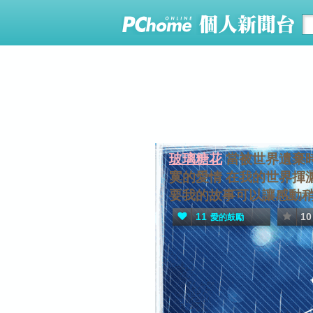
玻璃糖花
當被世界遺棄時
寞的愛情 在我的世界揮
要我的故事可以讓感動稍
11
10
愛的鼓勵