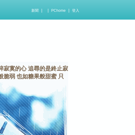
|
|
|
新聞
PChome
登入
碎寂寞的心 追尋的是終止寂
般脆弱 也如糖果般甜蜜 只