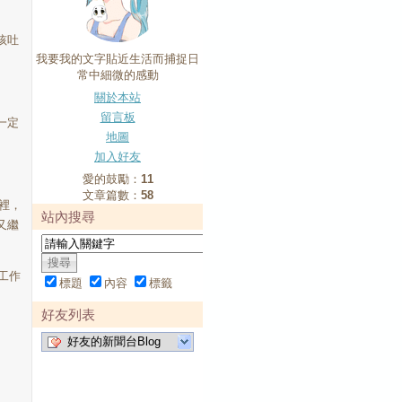
孩吐
我要我的文字貼近生活而捕捉日
常中細微的感動
關於本站
留言板
一定
地圖
加入好友
愛的鼓勵：
11
文章篇數：
58
裡，
站內搜尋
又繼
工作
標題
內容
標籤
好友列表
好友的新聞台Blog