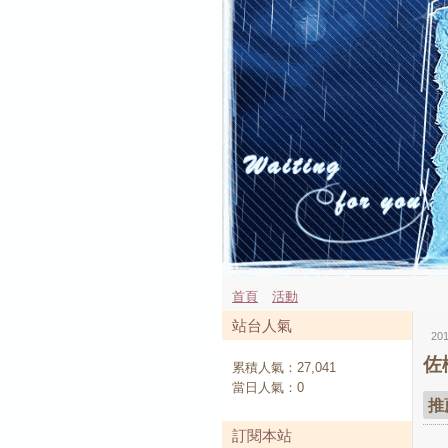
首頁
活動
站台人氣
20
佐
累積人氣：
27,041
當日人氣：
0
推
訂閱本站