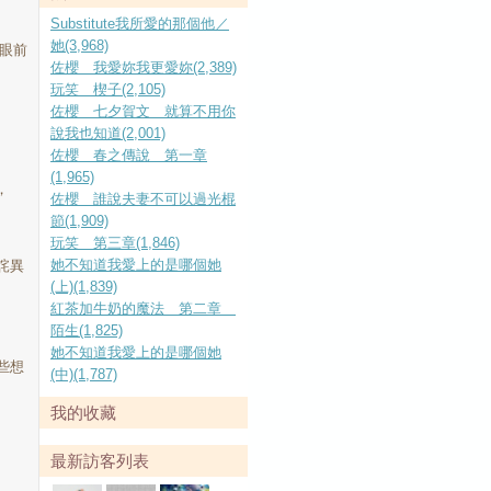
Substitute我所愛的那個他／
她(3,968)
眼前
佐櫻 我愛妳我更愛妳(2,389)
玩笑 楔子(2,105)
佐櫻 七夕賀文 就算不用你
說我也知道(2,001)
佐櫻 春之傳說 第一章
(1,965)
，
佐櫻 誰說夫妻不可以過光棍
節(1,909)
玩笑 第三章(1,846)
她不知道我愛上的是哪個她
詫異
(上)(1,839)
紅茶加牛奶的魔法 第二章
陌生(1,825)
她不知道我愛上的是哪個她
些想
(中)(1,787)
我的收藏
最新訪客列表