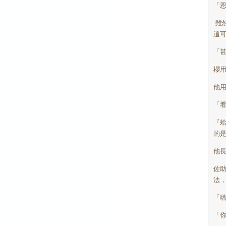
「
雖
這
「
櫻
他
「
『
的
他
佐
法
「
「