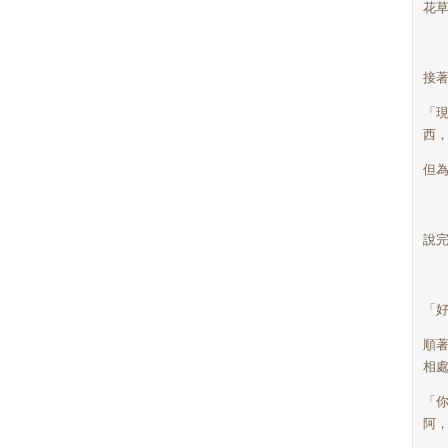
花
接
「
西
但
說
「
順
相
「
阿