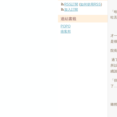
RSS訂閱
(
如何使用RSS
)
加入訂閱
「
吐
連結書籤
POPO
痞客邦
才
是
院
過
所
續
「
了
...
雖