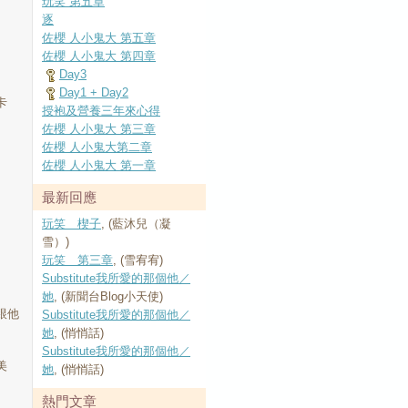
玩笑 第五章
逐
佐櫻 人小鬼大 第五章
佐櫻 人小鬼大 第四章
Day3
Day1 + Day2
卡
授袍及營養三年來心得
佐櫻 人小鬼大 第三章
佐櫻 人小鬼大第二章
佐櫻 人小鬼大 第一章
最新回應
玩笑 楔子
, (藍沐兒（凝
雪）)
玩笑 第三章
, (雪宥宥)
Substitute我所愛的那個他／
她
, (新聞台Blog小天使)
跟他
Substitute我所愛的那個他／
她
, (悄悄話)
Substitute我所愛的那個他／
美
她
, (悄悄話)
熱門文章