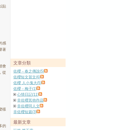
以貼
的感
撐著
文章分類
都會
佐櫻－春之傳說(5)
，從
佐櫻短文賀文(6)
佐櫻 人小鬼大(5)
佐櫻－梅子(1)
心情日記(11)
非佐櫻其他作品
非佐櫻同人文
麼樣
非佐櫻短篇(3)
最新文章
多的