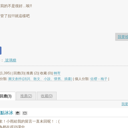
寫的不是很好...唉!!
管了拉!!!就這樣吧
我要
長：
玻璃糖
1,395) | 回應(3)| 推薦 (
2
)| 收藏 (
0
)|
轉寄
分類:
圖文創作(詩詞、散文、小說、懷舊、插畫)
| 個人分類:
佐櫻－梅子
|
推薦(
2
)
收藏(
0
)
回應(3)
我
雨點冰冰
歉！小雨給我的留言一直未回呢！：(
為都在趕功課中……