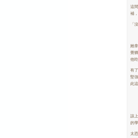
這
補
「
她
覺
他
有
堅
此
該
的
太