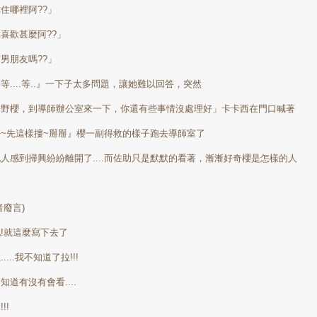
你住哪裡阿
??
」
你喜歡甚麼阿
??
」
有男朋友嗎
??
」
等等
....
等
..
』一下子太多問題，讓她難以回答，突然
春野櫻，到導師辦公室來一下，你還有些事情沒處理好」卡卡西在門口喊著
呼
~
先這樣摟
~
掰掰』櫻一副得救的樣子跑去導師室了
他人感到掃興紛紛離開了
....
而佐助只是默默的看著，漸漸好奇櫻是怎樣的人
者廢言)
!就這麼寫下去了
.....我不知道了拉!!!
知道有沒有會看....
!!