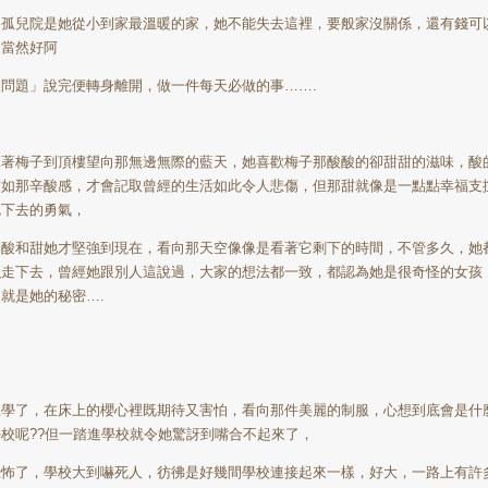
間孤兒院是她從小到家最溫暖的家，她不能失去這裡，要般家沒關係，還有錢可
，當然好阿
沒問題」說完便轉身離開，做一件每天必做的事
…….
拿著梅子到頂樓望向那無邊無際的藍天，她喜歡梅子那酸酸的卻甜甜的滋味，酸
猶如那辛酸感，才會記取曾經的生活如此令人悲傷，但那甜就像是一點點幸福支
吃下去的勇氣，
了酸和甜她才堅強到現在，看向那天空像像是看著它剩下的時間，不管多久，她
強走下去，曾經她跟別人這說過，大家的想法都一致，都認為她是很奇怪的女孩
這就是她的秘密
….
上學了，在床上的櫻心裡既期待又害怕，看向那件美麗的制服，心想到底會是什
學校呢
??
但一踏進學校就令她驚訝到嘴合不起來了，
恐怖了，學校大到嚇死人，彷彿是好幾間學校連接起來一樣，好大，一路上有許