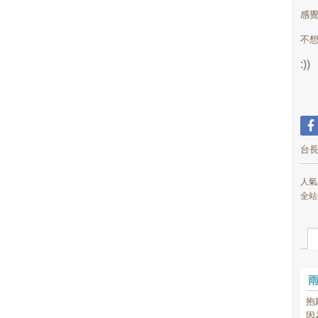
感覺
不想
:))
台
人氣(
全站
抱
因