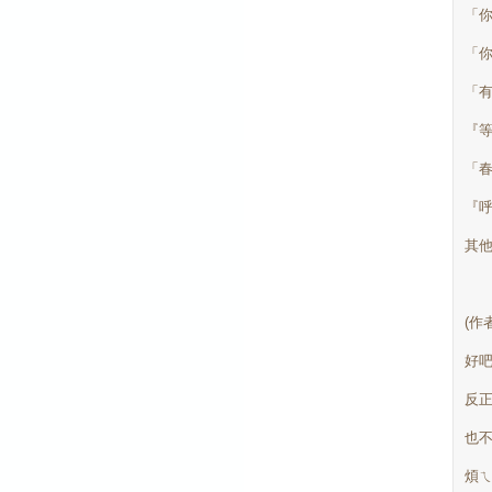
「
「
「
『
「
『
其
(作
好吧
反正
也不
煩ㄟ!