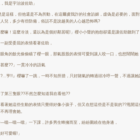
恩，我是宇治波佐助」
然是這樣，但他還是不為所動，在這爾虞我詐的社會諂媚，虛偽是必要的，面對
可人兒，多少有些防備，俗話不是說越美的人心越恐怖嗎
?
甚麼嘛！這麼冷淡，還以為是個好鄰居呢
!
」櫻小小聲的抱怨卻還是讓佐助聽到了
用一副受委屈的表情看著佐助，
用眼角的餘光偷偷瞄了櫻一眼，那氣股股的表情可愛到讓人咬一口，也想鬧鬧她
看甚麼
??
」一貫冷冷的語氣
蛤
?...
亨
!!
』櫻嚇了一跳，一時不知所措，只好賭氣的轉過頭冷哼一聲，不過讓她
是
長了第三隻眼
??
不然怎麼知道我在看他
??
助看著她這些生動的表情只覺得好像小孩子，但又在想這些是不是裝的
??
甩開這
，不再理會她。
噹—噹—噹—噹」一下課，許多男生蜂擁而至，紛紛圍繞在他身邊，
你好可愛喔
!
」