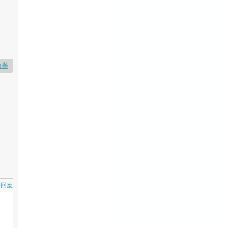
檢舉
要回應