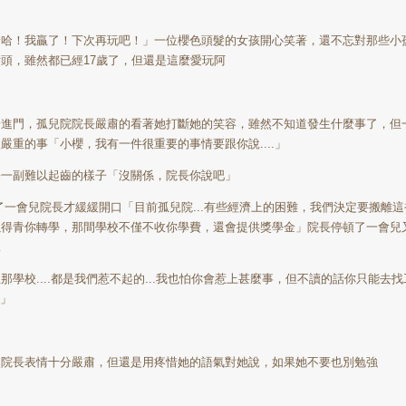
哈哈！我贏了！下次再玩吧！」一位櫻色頭髮的女孩開心笑著，還不忘對那些小
舌頭，雖然都已經
17
歲了，但還是這麼愛玩阿
一進門，孤兒院院長嚴肅的看著她打斷她的笑容，雖然不知道發生什麼事了，但
很嚴重的事「小櫻，我有一件很重要的事情要跟你說
....
」
長一副難以起齒的樣子「沒關係，院長你說吧」
了一會兒院長才緩緩開口「目前孤兒院
...
有些經濟上的困難，我們決定要搬離這
以得青你轉學，那間學校不僅不收你學費，還會提供獎學金」院長停頓了一會兒
說
但那學校
....
都是我們惹不起的
...
我也怕你會惹上甚麼事，但不讀的話你只能去找
」
然院長表情十分嚴肅，但還是用疼惜她的語氣對她說，如果她不要也別勉強