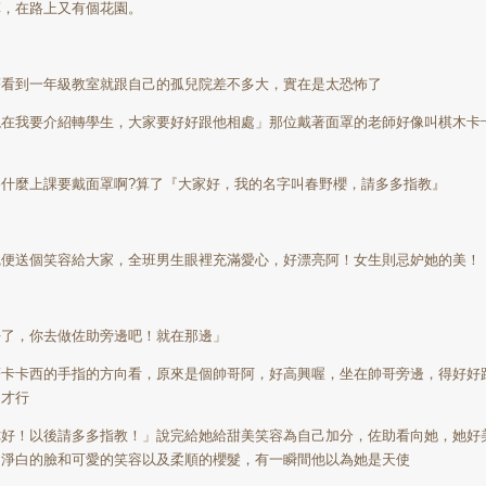
草，在路上又有個花園。
著看到一年級教室就跟自己的孤兒院差不多大，實在是太恐怖了
現在我要介紹轉學生，大家要好好跟他相處」那位戴著面罩的老師好像叫棋木卡
，
為什麼上課要戴面罩啊
?
算了『大家好，我的名字叫春野櫻，請多多指教』
完便送個笑容給大家，全班男生眼裡充滿愛心，好漂亮阿！女生則忌妒她的美！
好了，你去做佐助旁邊吧！就在那邊」
著卡卡西的手指的方向看，原來是個帥哥阿，好高興喔，坐在帥哥旁邊，得好好
處才行
你好！以後請多多指教！」說完給她給甜美笑容為自己加分，佐助看向她，她好
，淨白的臉和可愛的笑容以及柔順的櫻髮，有一瞬間他以為她是天使