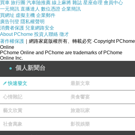
買車
旅行團
汽車險推薦
線上麻將
雜誌
星座命理
會員中心
一元簡訊
直播達人
數位憑證
企業簡訊
買網址
虛擬主機
企業郵件
廣告刊登
隱私權聲明
消費者保護
兒童網路安全
About PChome
投資人聯絡
徵才
著作權保護
｜網路家庭版權所有、轉載必究
‧Copyright PChome
Online
PChome Online and PChome are trademarks of PChome
Online Inc.
個人新聞台
快速發文
最新文章
心情雜記
美食饗宴
藝文欣賞
旅遊玩家
社會萬象
影視娛樂