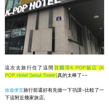
這次去旅行住了這間
首爾塔K POP飯店 (K
POP Hotel Seoul Tower)
真的太棒了~~
旅行前還好有先做一下功課~比較了一
旅遊便宜
下這附近幾家旅店,