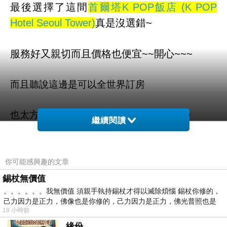
最後選擇了這間
首爾塔K POP飯店 (K POP
Hotel Seoul Tower)
真是沒選錯~
服務好又親切而且價格也便宜~~開心~~~
而且聽說這邊是可以全世界訂房
也太方便了吧！！不用在那邊找翻譯啦ＱＱ
繼續閱讀
首爾塔K POP飯店 (K POP Hotel Seoul Tower)
的介紹在下面
你可能感興趣的文章
錫杖無價值
如果有興趣到這附近玩的，不妨可以看看喔！
。。。。。。我無價值 須親手執持錫杖才得以滅除煩惱 錫杖你修的，
己力因力是正力，佛像也是你修的，己力因力是正力，佛光普照也是
19 小時前
以下是 首爾塔K POP飯店 (K POP Hotel Seoul
緣份